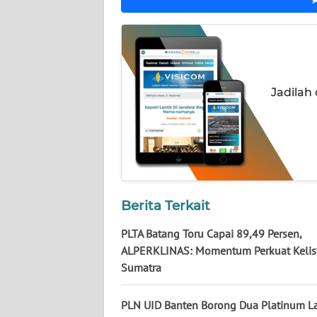
WN
KALTENG
WN
KALTARA
Jadilah
WN
KALSEL
WN
KALTIM
Berita Terkait
WN
PLTA Batang Toru Capai 89,49 Persen,
SULSEL
ALPERKLINAS: Momentum Perkuat Kelist
Sumatra
WN
GORONTALO
PLN UID Banten Borong Dua Platinum La