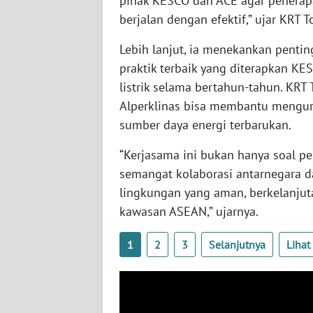
pihak KESCO dan ACE agar penerapan
berjalan dengan efektif,” ujar KRT 
WN
SULBAR
Lebih lanjut, ia menekankan pentin
praktik terbaik yang diterapkan 
WN
BABEL
listrik selama bertahun-tahun. KR
Alperklinas bisa membantu mengur
WN
sumber daya energi terbarukan.
SUMBAR
“Kerjasama ini bukan hanya soal 
semangat kolaborasi antarnegara 
WN
SUMSEL
lingkungan yang aman, berkelanjuta
kawasan ASEAN,” ujarnya.
WN
BENGKULU
1
2
3
Selanjutnya
Liha
WN
LAMPUNG