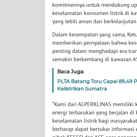
komitmennya untuk mendukung upa
WN
keselamatan konsumen listrik di 
RIAU
yang lebih aman dan berkelanjutan 
WN
Dalam kesempatan yang sama, Ket
SERAMBI
memberikan pernyataan bahwa kese
penting dalam menghadapi era tran
WN
semakin berkembang di kawasan A
JAMBI
Baca Juga:
WN
PLTA Batang Toru Capai 89,49
SULTRA
Kelistrikan Sumatra
WN
“Kami dari ALPERKLINAS memiliki 
NTB
energi terbarukan yang berjalan d
keselamatan listrik bagi masyaraka
WN
berharap dapat bertukar informas
SULTENG