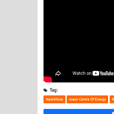
WN
JATENG
WN
NUSANTARA
WN
JOGJA
WN
JATIM
WN
BALI
Tag:
Alperklinas
Asean Centre Of Energy
K
WN
KALBAR