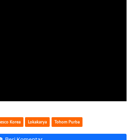
esco Korea
Lokakarya
Tohom Purba
Beri Komentar