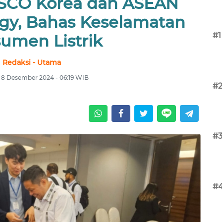
SCO Korea dan ASEAN
rgy, Bahas Keselamatan
#1
umen Listrik
Redaksi - Utama
 8 Desember 2024 - 06:19 WIB
#
#
#