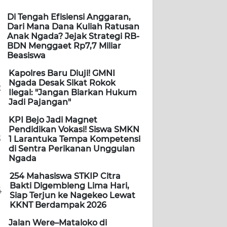
Di Tengah Efisiensi Anggaran,
Dari Mana Dana Kuliah Ratusan
Anak Ngada? Jejak Strategi RB-
BDN Menggaet Rp7,7 Miliar
Beasiswa
Kapolres Baru Diuji! GMNI
Ngada Desak Sikat Rokok
2
Ilegal: "Jangan Biarkan Hukum
Jadi Pajangan"
KPI Bejo Jadi Magnet
Pendidikan Vokasi! Siswa SMKN
3
1 Larantuka Tempa Kompetensi
di Sentra Perikanan Unggulan
Ngada
254 Mahasiswa STKIP Citra
Bakti Digembleng Lima Hari,
4
Siap Terjun ke Nagekeo Lewat
KKNT Berdampak 2026
Jalan Were–Mataloko di