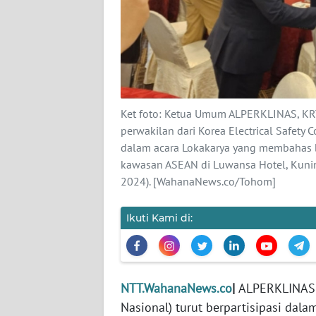
SIBER
REDAKSI
KARIR
Ket foto: Ketua Umum ALPERKLINAS, KRT
DISCLAIMER
perwakilan dari Korea Electrical Safety
dalam acara Lokakarya yang membahas be
Wahana
kawasan ASEAN di Luwansa Hotel, Kuninga
News
2024). [WahanaNews.co/Tohom]
Regional
Ikuti Kami di:
WN
SUMUT
WN
NTT.WahanaNews.co
|
ALPERKLINAS 
JAKARTA
Nasional) turut berpartisipasi dala