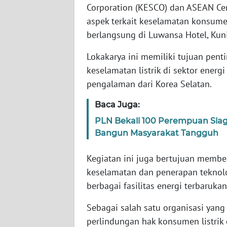
Corporation (KESCO) dan ASEAN Ce
WN
JABAR
aspek terkait keselamatan konsumen
berlangsung di Luwansa Hotel, Kuni
WN
BANTEN
Lokakarya ini memiliki tujuan pen
keselamatan listrik di sektor energ
WN
pengalaman dari Korea Selatan.
NTT
Baca Juga:
WN
PLN Bekali 100 Perempuan Sia
KEPRI
Bangun Masyarakat Tangguh
WN
Kegiatan ini juga bertujuan membe
PAPUA
keselamatan dan penerapan teknolog
berbagai fasilitas energi terbarukan
WN
PAPUA
Sebagai salah satu organisasi yan
BARAT
perlindungan hak konsumen listrik 