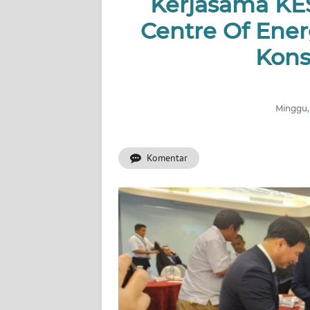
Kerjasama KE
OPINI
Centre Of Ene
Kons
Informasi
INDEKS
BERITA
Minggu,
KONTAK
KAMI
Komentar
INFO
IKLAN
TENTANG
KAMI
PEDOMAN
MEDIA