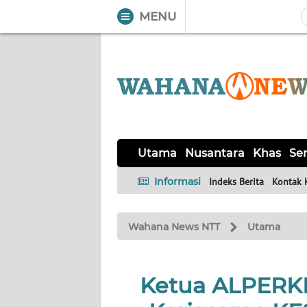
MENU
WAHANA
Tutup
TV
UTAMA
NUSANTARA
Utama
Nusantara
Khas
Ser
KHAS
Informasi
Indeks Berita
Kontak 
SERBA-
Wahana News NTT
Utama
SERBI
LABUAN
Ketua ALPERKL
BAJO