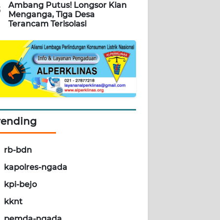
Ambang Putus! Longsor Kian
5
Menganga, Tiga Desa
Terancam Terisolasi
rending
rb-bdn
kapolres-ngada
kpi-bejo
kknt
pemda-ngada