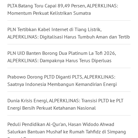
PLTA Batang Toru Capai 89,49 Persen, ALPERKLINAS:
Momentum Perkuat Kelistrikan Sumatra
WN
KALTENG
PLN Tertibkan Kabel Internet di Tiang Listrik,
ALPERKLINAS: Digitalisasi Harus Tumbuh Aman dan Tertib
WN
KALTARA
PLN UID Banten Borong Dua Platinum La Tofi 2026,
ALPERKLINAS: Dampaknya Harus Terus Diperluas
WN
KALSEL
Prabowo Dorong PLTD Diganti PLTS, ALPERKLINAS:
Saatnya Indonesia Membangun Kemandirian Energi
WN
KALTIM
Dunia Krisis Energi, ALPERKLINAS: Transisi PLTD ke PLT
WN
Energi Bersih Perkuat Ketahanan Nasional
SULSEL
Peduli Pendidikan Al-Qur'an, Hasan Widodo Ahwad
WN
Salurkan Bantuan Mushaf ke Rumah Tahfidz di Simpang
GORONTALO