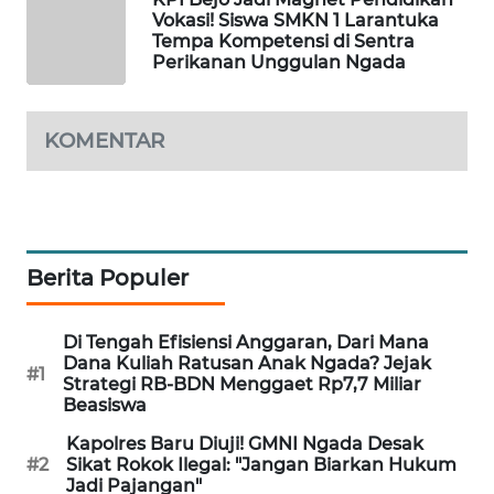
Vokasi! Siswa SMKN 1 Larantuka
LKKI
Tempa Kompetensi di Sentra
Perikanan Unggulan Ngada
KOPEKLIN
PORTAL
KOMENTAR
KONSUMEN
FORWAMKI
Berita Populer
ALPERKLINAS
FORJASIDA
Di Tengah Efisiensi Anggaran, Dari Mana
Dana Kuliah Ratusan Anak Ngada? Jejak
#1
Strategi RB-BDN Menggaet Rp7,7 Miliar
TAMBANG
Beasiswa
NEWS
Kapolres Baru Diuji! GMNI Ngada Desak
#2
Sikat Rokok Ilegal: "Jangan Biarkan Hukum
SITUNGIR
Jadi Pajangan"