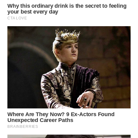
KARAWANG
WN
BEKASI
WN
BOGOR
WN
DEPOK
WN
TAPANULI
UTARA
WN
SAMOSIR