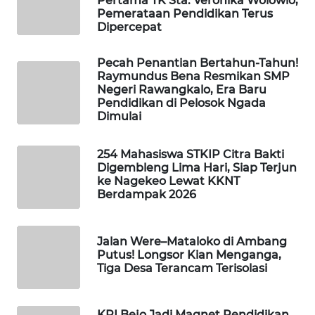
Pertama TK Sta. Veronika Wolowio,
KELISTRIKAN
Pemerataan Pendidikan Terus
Dipercepat
WALINKI
ID
Pecah Penantian Bertahun-Tahun!
Raymundus Bena Resmikan SMP
Negeri Rawangkalo, Era Baru
MAWAKA
Pendidikan di Pelosok Ngada
ID
Dimulai
MARTABAT
254 Mahasiswa STKIP Citra Bakti
NET
Digembleng Lima Hari, Siap Terjun
ke Nagekeo Lewat KKNT
Berdampak 2026
PLN
WATCH
Jalan Were–Mataloko di Ambang
MKLI
Putus! Longsor Kian Menganga,
Tiga Desa Terancam Terisolasi
LPKKI
KPI Bejo Jadi Magnet Pendidikan