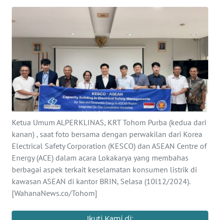
BAJO
OPINI
Informasi
INDEKS
BERITA
KONTAK
Ketua Umum ALPERKLINAS, KRT Tohom Purba (kedua dari
KAMI
kanan) , saat foto bersama dengan perwakilan dari Korea
Electrical Safety Corporation (KESCO) dan ASEAN Centre of
INFO
Energy (ACE) dalam acara Lokakarya yang membahas
IKLAN
berbagai aspek terkait keselamatan konsumen listrik di
kawasan ASEAN di kantor BRIN, Selasa (10l12/2024).
TENTANG
[WahanaNews.co/Tohom]
KAMI
Ikuti Kami di: