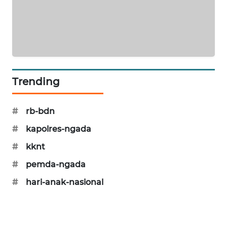
KRT
NEWS
KARING
NEWS
Trending
JURNAL
MARITIM
#
rb-bdn
#
kapolres-ngada
HUMBANG
NEWS
#
kknt
#
pemda-ngada
GARONGGANG
#
hari-anak-nasional
NEWS
FISUELRI
ID