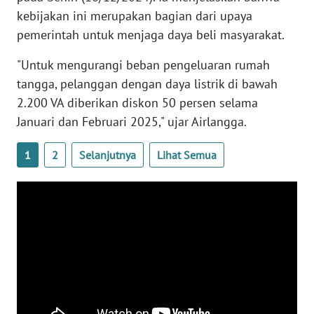
SULTENG
kebijakan ini merupakan bagian dari upaya
pemerintah untuk menjaga daya beli masyarakat.
WN
SULBAR
"Untuk mengurangi beban pengeluaran rumah
tangga, pelanggan dengan daya listrik di bawah
WN
2.200 VA diberikan diskon 50 persen selama
BABEL
Januari dan Februari 2025," ujar Airlangga.
WN
1
2
Selanjutnya
Lihat Semua
SUMBAR
WN
SUMSEL
WN
BENGKULU
WN