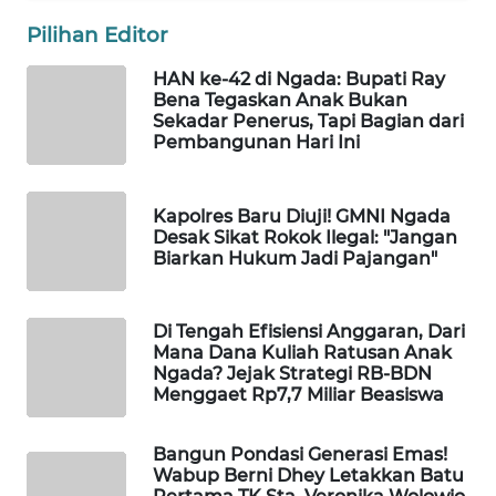
Pilihan Editor
WAHANA
HAN ke-42 di Ngada: Bupati Ray
HEALTH
Bena Tegaskan Anak Bukan
Sekadar Penerus, Tapi Bagian dari
WAHANA
Pembangunan Hari Ini
DESA
WISATA
Kapolres Baru Diuji! GMNI Ngada
Desak Sikat Rokok Ilegal: "Jangan
LAPAK
Biarkan Hukum Jadi Pajangan"
WAHANA
Wahana
Di Tengah Efisiensi Anggaran, Dari
Network
Mana Dana Kuliah Ratusan Anak
Ngada? Jejak Strategi RB-BDN
Menggaet Rp7,7 Miliar Beasiswa
KONSUMEN
LISTRIK
Bangun Pondasi Generasi Emas!
Wabup Berni Dhey Letakkan Batu
MASYARAKAT