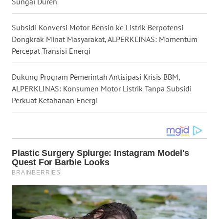
Sungai Duren
WN
Subsidi Konversi Motor Bensin ke Listrik Berpotensi
SULUT
Dongkrak Minat Masyarakat, ALPERKLINAS: Momentum
Percepat Transisi Energi
WN
MALUKU
Dukung Program Pemerintah Antisipasi Krisis BBM,
ALPERKLINAS: Konsumen Motor Listrik Tanpa Subsidi
WN
Perkuat Ketahanan Energi
MALUT
WN
DAIRI
WN
DANAU
TOBA
WN