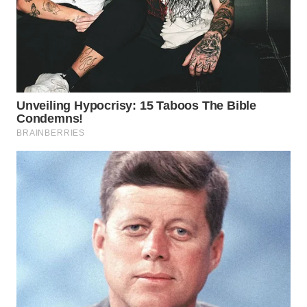
WN
CIREBON
WN
INDRAMAYU
WN
KUNINGAN
WN
MAJALENGKA
WN
SUBANG
WN
SUKABUMI