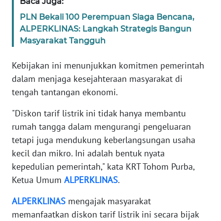
Baca Juga:
PLN Bekali 100 Perempuan Siaga Bencana,
WN
ALPERKLINAS: Langkah Strategis Bangun
JABAR
Masyarakat Tangguh
WN
Kebijakan ini menunjukkan komitmen pemerintah
BANTEN
dalam menjaga kesejahteraan masyarakat di
tengah tantangan ekonomi.
WN
NTT
"Diskon tarif listrik ini tidak hanya membantu
rumah tangga dalam mengurangi pengeluaran
WN
tetapi juga mendukung keberlangsungan usaha
KEPRI
kecil dan mikro. Ini adalah bentuk nyata
kepedulian pemerintah," kata KRT Tohom Purba,
WN
Ketua Umum
ALPERKLINAS
.
PAPUA
ALPERKLINAS
mengajak masyarakat
WN
memanfaatkan diskon tarif listrik ini secara bijak
PAPUA