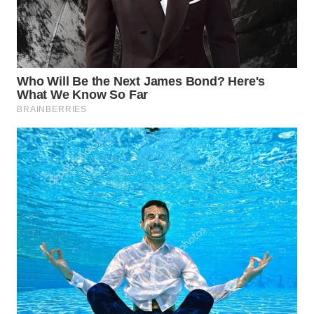
WN
LABUHANBATU
WN
TAPANULI
TENGAH
WN DELI
SERDANG
WN
TEBING
TINGGI
WN
PAKPAK
WN