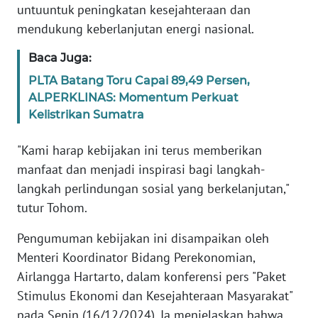
BARAT
untuuntuk peningkatan kesejahteraan dan
mendukung keberlanjutan energi nasional.
WN
Baca Juga:
RIAU
PLTA Batang Toru Capai 89,49 Persen,
ALPERKLINAS: Momentum Perkuat
WN
SERAMBI
Kelistrikan Sumatra
"Kami harap kebijakan ini terus memberikan
WN
JAMBI
manfaat dan menjadi inspirasi bagi langkah-
langkah perlindungan sosial yang berkelanjutan,"
WN
tutur Tohom.
SULTRA
Pengumuman kebijakan ini disampaikan oleh
WN
Menteri Koordinator Bidang Perekonomian,
NTB
Airlangga Hartarto, dalam konferensi pers "Paket
Stimulus Ekonomi dan Kesejahteraan Masyarakat"
WN
pada Senin (16/12/2024). Ia menjelaskan bahwa