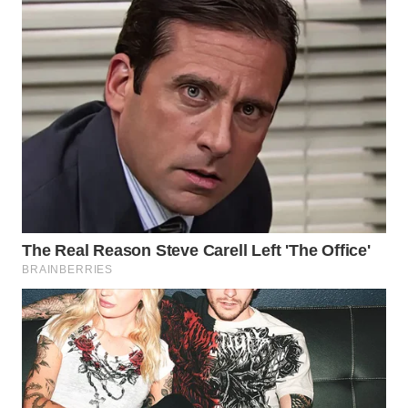
WN
PADANG
LAWAS
WN
SUMEDANG
WN
CIANJUR
WN
KEPULAUAN
SERIBU
WN
TANGERANG
WN
BINJAI