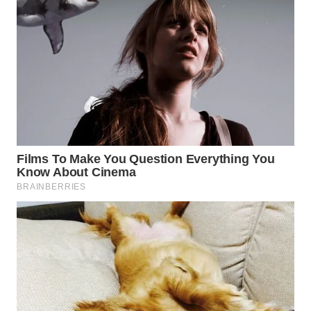
INFRASTRUKTUR
WAHANA
KONSUMEN
WAHANA
LISTRIK
WAHANA
TRAVEL
WAHANA
TV
WAHANANEWS
ID
WAHANANEWS