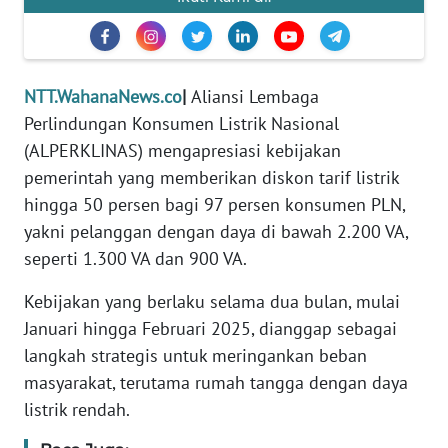
PEDOMAN
MEDIA
SIBER
NTT.WahanaNews.co
|
Aliansi Lembaga
REDAKSI
Perlindungan Konsumen Listrik Nasional
(ALPERKLINAS) mengapresiasi kebijakan
KARIR
pemerintah yang memberikan diskon tarif listrik
hingga 50 persen bagi 97 persen konsumen PLN,
DISCLAIMER
yakni pelanggan dengan daya di bawah 2.200 VA,
Wahana
seperti 1.300 VA dan 900 VA.
News
Regional
Kebijakan yang berlaku selama dua bulan, mulai
Januari hingga Februari 2025, dianggap sebagai
WN
langkah strategis untuk meringankan beban
SUMUT
masyarakat, terutama rumah tangga dengan daya
listrik rendah.
WN
JAKARTA