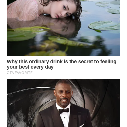
NIAS
WN
LANGKAT
WN
TAPANULI
SELATAN
WN
TANJUNG
LESUNG
WN
KARO
WN
SIMALUNGUN