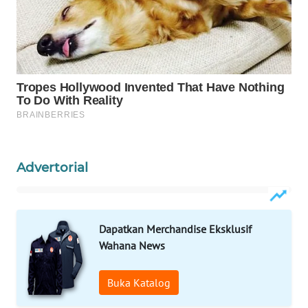
CO ID
WAHANANEWS
NET
WAHANA
SPORT
WAHANA
UMKM
Advertorial
WAHANA
SELEB
Dapatkan Merchandise Eksklusif
WAHANA
Wahana News
PERSONA
Buka Katalog
WAHANA
OTOMOTIF