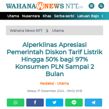
Utama
Nusantara
Khas
Serba-serbi
Labuan Bajo
Opi
WAHANA
Tutup
TV
Wahana News NTT
Utama
Alperklinas Apresiasi
UTAMA
Pemerintah Diskon Tarif Listrik
NUSANTARA
Hingga 50% bagi 97%
Konsumen PLN Sampai 2
KHAS
Bulan
Redaksi - Utama
SERBA-
SERBI
Selasa, 17 Desember 2024 - 09:02 WIB
LABUAN