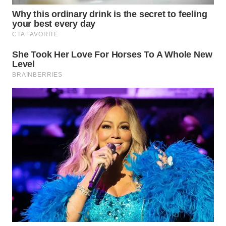
MADURA
WN
SURABAYA
WN
NATUNA
WN
BINTAN
WN
MANDALIKA
WN
LIKUPANG
WN