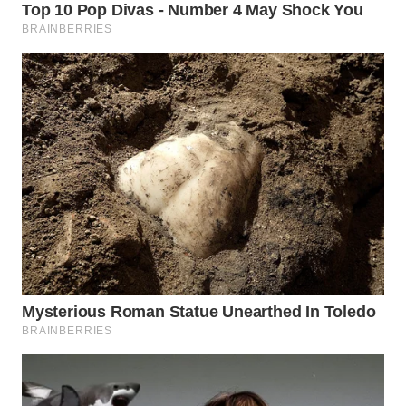
LABUANBAJO
WN
BORNEO
Wahana
Media
Group
WAHANA
NEWS
WAHANA
TANI
WAHANA
ADVOKAT
WAHANA