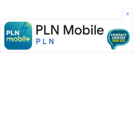
X
WAHANA MEDIA GROUP
|
|
|
WAHANA NEWS co
WAHANA TANI
WAHANA ADVOKAT