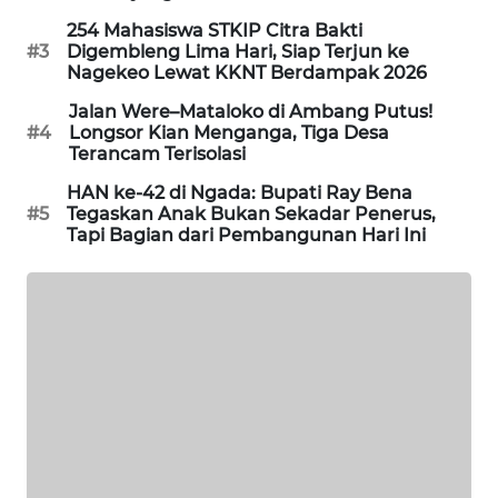
NEWS
254 Mahasiswa STKIP Citra Bakti
#3
Digembleng Lima Hari, Siap Terjun ke
SIDIKALANG
Nagekeo Lewat KKNT Berdampak 2026
NEWS
Jalan Were–Mataloko di Ambang Putus!
#4
Longsor Kian Menganga, Tiga Desa
SIBARAGAS
Terancam Terisolasi
NEWS
HAN ke-42 di Ngada: Bupati Ray Bena
#5
Tegaskan Anak Bukan Sekadar Penerus,
METRO
Tapi Bagian dari Pembangunan Hari Ini
SIANTAR
NEWS
METRO
MEDAN
NEWS
METRO
JAKARTA
NEWS