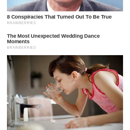
WN
PURWAKARTA
WN
PRIANGAN
TIMUR
WN
SEMARANG
WN
SOLO
WN
BOROBUDUR
WN