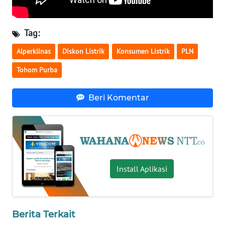
LAMPUNG
WN
Tag:
JATENG
Alperklinas
Diskon Listrik
Konsumen Listrik
PLN
WN
Tohom Purba
NUSANTARA
Beri Komentar
WN
JOGJA
WN
JATIM
Install Aplikasi
WN
BALI
Berita Terkait
WN
KALBAR