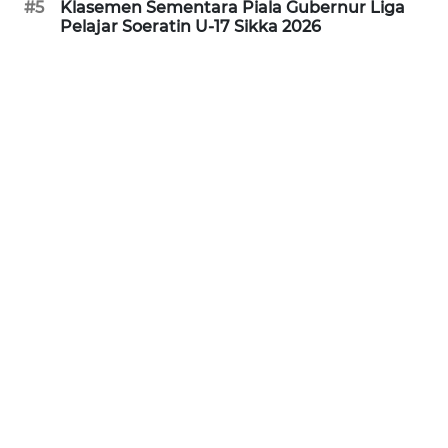
#5
Klasemen Sementara Piala Gubernur Liga
Pelajar Soeratin U-17 Sikka 2026
WN
JABAR
WN
BANTEN
WN
NTT
WN
KEPRI
WN
PAPUA
WN
PAPUA