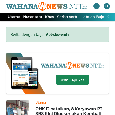
Utama
Nusantara
Khas
Serba-serbi
Labuan Bajo
Opi
WAHANA
Tutup
TV
Berita dengan tagar
#pt-sbs-ende
UTAMA
NUSANTARA
KHAS
Install Aplikasi
SERBA-
SERBI
Utama
PHK Dibatalkan, 8 Karyawan PT
LABUAN
SBS Kini Dipekerjakan Kembali