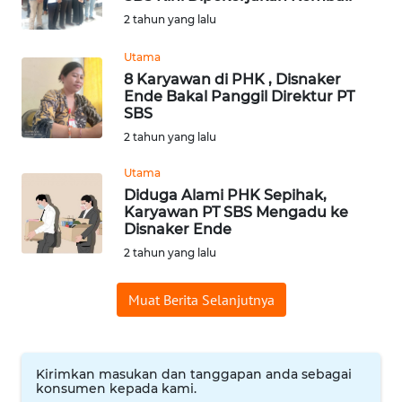
BAJO
2 tahun yang lalu
OPINI
Utama
8 Karyawan di PHK , Disnaker
Ende Bakal Panggil Direktur PT
Informasi
SBS
2 tahun yang lalu
INDEKS
BERITA
Utama
Diduga Alami PHK Sepihak,
KONTAK
Karyawan PT SBS Mengadu ke
KAMI
Disnaker Ende
2 tahun yang lalu
INFO
IKLAN
Muat Berita Selanjutnya
TENTANG
KAMI
Kirimkan masukan dan tanggapan anda sebagai
konsumen kepada kami.