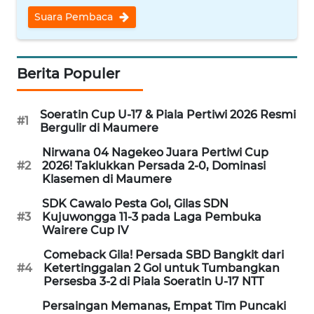
PEDOMAN
Suara Pembaca
MEDIA
SIBER
REDAKSI
Berita Populer
KARIR
Soeratin Cup U-17 & Piala Pertiwi 2026 Resmi
#1
Bergulir di Maumere
DISCLAIMER
Nirwana 04 Nagekeo Juara Pertiwi Cup
#2
2026! Taklukkan Persada 2-0, Dominasi
Klasemen di Maumere
Wahana
News
SDK Cawalo Pesta Gol, Gilas SDN
Regional
#3
Kujuwongga 11-3 pada Laga Pembuka
Wairere Cup IV
WN
Comeback Gila! Persada SBD Bangkit dari
SUMUT
#4
Ketertinggalan 2 Gol untuk Tumbangkan
Persesba 3-2 di Piala Soeratin U-17 NTT
WN
Persaingan Memanas, Empat Tim Puncaki
JAKARTA