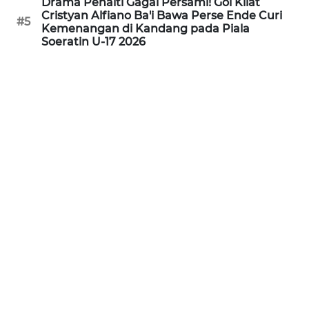
Drama Penalti Gagal Persami! Gol Kilat
Cristyan Alfiano Ba'i Bawa Perse Ende Curi
#5
Kemenangan di Kandang pada Piala
WN
Soeratin U-17 2026
JABAR
WN
BANTEN
WN
NTT
WN
KEPRI
WN
PAPUA
WN
PAPUA