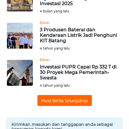
BAJO
Investasi 2025
4 bulan yang lalu
OPINI
Ekuin
3 Produsen Baterai dan
Informasi
Kendaraan Listrik Jadi Penghuni
KIT Batang
INDEKS
4 tahun yang lalu
BERITA
Ekuin
KONTAK
Investasi PUPR Capai Rp 332 T di
30 Proyek Mega Pemerintah-
KAMI
Swasta
4 tahun yang lalu
INFO
IKLAN
Muat Berita Selanjutnya
TENTANG
KAMI
Kirimkan masukan dan tanggapan anda sebagai
konsumen kepada kami.