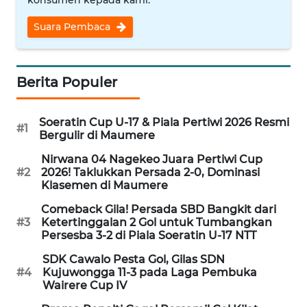
PEDOMAN
MEDIA
Suara Pembaca
SIBER
REDAKSI
Berita Populer
KARIR
Soeratin Cup U-17 & Piala Pertiwi 2026 Resmi
#1
Bergulir di Maumere
DISCLAIMER
Nirwana 04 Nagekeo Juara Pertiwi Cup
#2
2026! Taklukkan Persada 2-0, Dominasi
Wahana
Klasemen di Maumere
News
Regional
Comeback Gila! Persada SBD Bangkit dari
#3
Ketertinggalan 2 Gol untuk Tumbangkan
Persesba 3-2 di Piala Soeratin U-17 NTT
WN
SUMUT
SDK Cawalo Pesta Gol, Gilas SDN
#4
Kujuwongga 11-3 pada Laga Pembuka
Wairere Cup IV
WN
JAKARTA