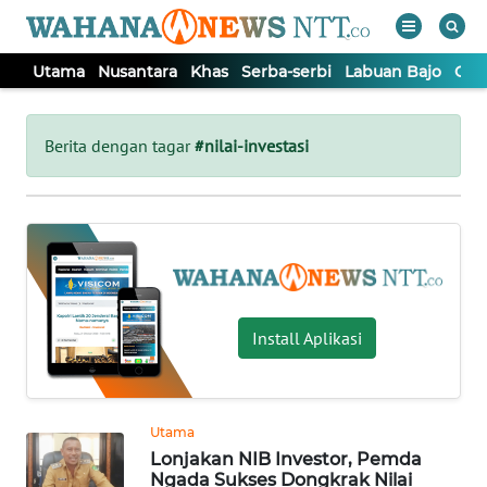
Utama
Nusantara
Khas
Serba-serbi
Labuan Bajo
Opi
WAHANA
Tutup
TV
Berita dengan tagar
#nilai-investasi
UTAMA
NUSANTARA
KHAS
Install Aplikasi
SERBA-
SERBI
Utama
Lonjakan NIB Investor, Pemda
LABUAN
Ngada Sukses Dongkrak Nilai