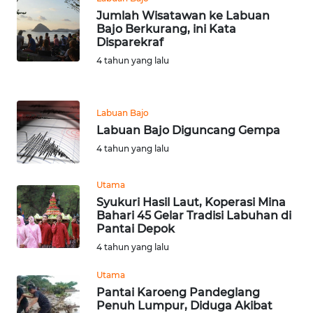
BARAT
Jumlah Wisatawan ke Labuan
Bajo Berkurang, ini Kata
Disparekraf
WN
RIAU
4 tahun yang lalu
WN
SERAMBI
Labuan Bajo
Labuan Bajo Diguncang Gempa
WN
4 tahun yang lalu
JAMBI
Utama
WN
Syukuri Hasil Laut, Koperasi Mina
SULTRA
Bahari 45 Gelar Tradisi Labuhan di
Pantai Depok
4 tahun yang lalu
WN
NTB
Utama
Pantai Karoeng Pandeglang
WN
Penuh Lumpur, Diduga Akibat