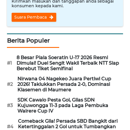
LAMPUNG
Kirimkan masukan dan tanggapan anda sebagai
konsumen kepada kami.
WN
Suara Pembaca
JATENG
WN
Berita Populer
NUSANTARA
8 Besar Piala Soeratin U-17 2026 Resmi
WN
#1
Dimulai! Duel Sengit Wakil Terbaik NTT Siap
JOGJA
Berebut Tiket Semifinal
Nirwana 04 Nagekeo Juara Pertiwi Cup
WN
#2
2026! Taklukkan Persada 2-0, Dominasi
JATIM
Klasemen di Maumere
SDK Cawalo Pesta Gol, Gilas SDN
WN
#3
Kujuwongga 11-3 pada Laga Pembuka
BALI
Wairere Cup IV
Comeback Gila! Persada SBD Bangkit dari
WN
#4
Ketertinggalan 2 Gol untuk Tumbangkan
KALBAR