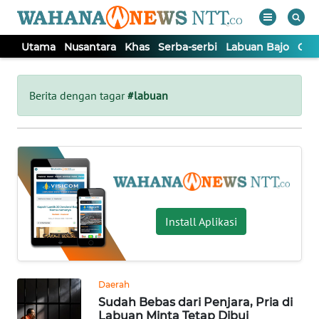
Utama
Nusantara
Khas
Serba-serbi
Labuan Bajo
Opi
WAHANA
Tutup
TV
Berita dengan tagar
#labuan
UTAMA
NUSANTARA
KHAS
Install Aplikasi
SERBA-
SERBI
Daerah
Sudah Bebas dari Penjara, Pria di
LABUAN
Labuan Minta Tetap Dibui