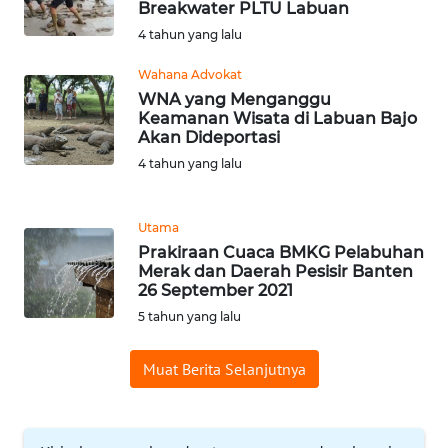
SULTENG
Breakwater PLTU Labuan
4 tahun yang lalu
WN
Wahana Advokat
SULBAR
WNA yang Menganggu
Keamanan Wisata di Labuan Bajo
WN
Akan Dideportasi
BABEL
4 tahun yang lalu
WN
Utama
SUMBAR
Prakiraan Cuaca BMKG Pelabuhan
Merak dan Daerah Pesisir Banten
WN
26 September 2021
SUMSEL
5 tahun yang lalu
WN
Muat Berita Selanjutnya
BENGKULU
WN