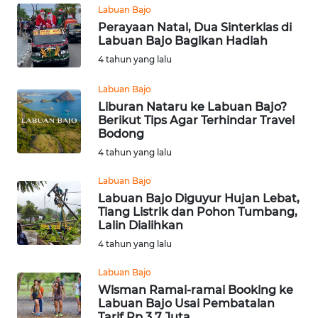
PEDOMAN
Labuan Bajo
MEDIA
Perayaan Natal, Dua Sinterklas di
SIBER
Labuan Bajo Bagikan Hadiah
4 tahun yang lalu
REDAKSI
Labuan Bajo
Liburan Nataru ke Labuan Bajo?
KARIR
Berikut Tips Agar Terhindar Travel
Bodong
DISCLAIMER
4 tahun yang lalu
Labuan Bajo
Wahana
News
Labuan Bajo Diguyur Hujan Lebat,
Regional
Tiang Listrik dan Pohon Tumbang,
Lalin Dialihkan
4 tahun yang lalu
WN
SUMUT
Labuan Bajo
Wisman Ramai-ramai Booking ke
WN
Labuan Bajo Usai Pembatalan
JAKARTA
Tarif Rp 3,7 Juta