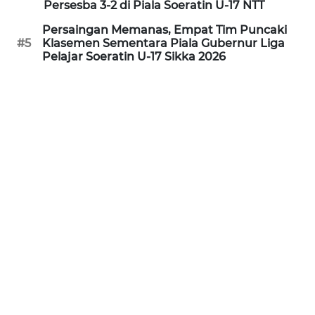
Persesba 3-2 di Piala Soeratin U-17 NTT
Persaingan Memanas, Empat Tim Puncaki
WN
#5
Klasemen Sementara Piala Gubernur Liga
KALTENG
Pelajar Soeratin U-17 Sikka 2026
WN
KALTARA
WN
KALSEL
WN
KALTIM
WN
SULSEL
WN
GORONTALO