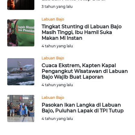
BAJO
3 tahun yang lalu
OPINI
Labuan Bajo
Tingkat Stunting di Labuan Bajo
Masih Tinggi, Ibu Hamil Suka
Informasi
Makan Mi Instan
4 tahun yang lalu
INDEKS
BERITA
Labuan Bajo
Cuaca Ekstrem, Kapten Kapal
KONTAK
Pengangkut Wisatawan di Labuan
KAMI
Bajo Wajib Buat Laporan
4 tahun yang lalu
INFO
Labuan Bajo
IKLAN
Pasokan Ikan Langka di Labuan
Bajo, Puluhan Lapak di TPI Tutup
TENTANG
4 tahun yang lalu
KAMI