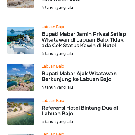
4 tahun yang lalu
WN
JABAR
Labuan Bajo
Bupati Mabar Jamin Privasi Setiap
WN
Wisatawan di Labuan Bajo, Tidak
BANTEN
ada Cek Status Kawin di Hotel
4 tahun yang lalu
WN
NTT
Labuan Bajo
Bupati Mabar Ajak Wisatawan
Berkunjung ke Labuan Bajo
WN
KEPRI
4 tahun yang lalu
Labuan Bajo
WN
Referensi Hotel Bintang Dua di
PAPUA
Labuan Bajo
4 tahun yang lalu
WN
PAPUA
Labuan Bajo