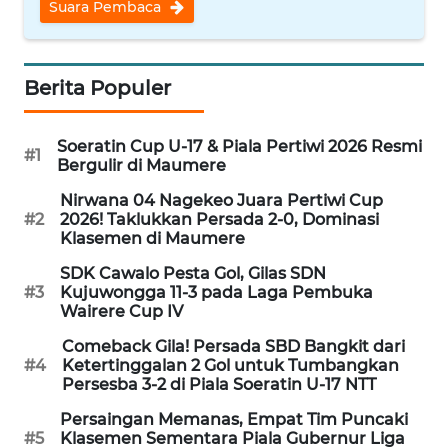
Suara Pembaca
WN
CIREBON
Berita Populer
WN
INDRAMAYU
Soeratin Cup U-17 & Piala Pertiwi 2026 Resmi
#1
Bergulir di Maumere
WN
Nirwana 04 Nagekeo Juara Pertiwi Cup
KUNINGAN
#2
2026! Taklukkan Persada 2-0, Dominasi
Klasemen di Maumere
WN
SDK Cawalo Pesta Gol, Gilas SDN
MAJALENGKA
#3
Kujuwongga 11-3 pada Laga Pembuka
Wairere Cup IV
WN
Comeback Gila! Persada SBD Bangkit dari
#4
Ketertinggalan 2 Gol untuk Tumbangkan
SUBANG
Persesba 3-2 di Piala Soeratin U-17 NTT
WN
Persaingan Memanas, Empat Tim Puncaki
#5
Klasemen Sementara Piala Gubernur Liga
SUKABUMI