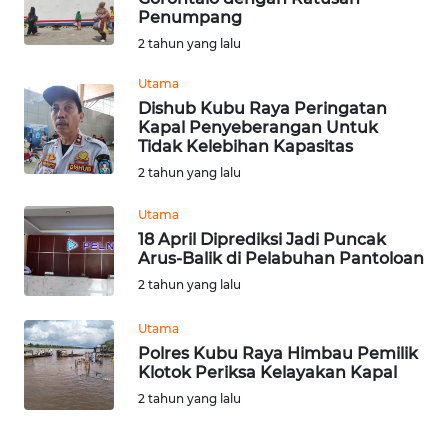
Penumpang
2 tahun yang lalu
WN
KALTENG
Utama
Dishub Kubu Raya Peringatan
WN
Kapal Penyeberangan Untuk
Tidak Kelebihan Kapasitas
KALTARA
2 tahun yang lalu
WN
Utama
KALSEL
18 April Diprediksi Jadi Puncak
Arus-Balik di Pelabuhan Pantoloan
WN
2 tahun yang lalu
KALTIM
Utama
WN
Polres Kubu Raya Himbau Pemilik
SULSEL
Klotok Periksa Kelayakan Kapal
2 tahun yang lalu
WN
GORONTALO