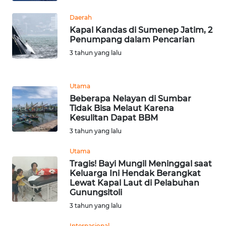
WN
Daerah
LABUHANBATU
Kapal Kandas di Sumenep Jatim, 2
Penumpang dalam Pencarian
WN
3 tahun yang lalu
TAPANULI
TENGAH
Utama
Beberapa Nelayan di Sumbar
WN DELI
Tidak Bisa Melaut Karena
SERDANG
Kesulitan Dapat BBM
3 tahun yang lalu
WN
TEBING
Utama
TINGGI
Tragis! Bayi Mungil Meninggal saat
Keluarga Ini Hendak Berangkat
Lewat Kapal Laut di Pelabuhan
WN
Gunungsitoli
PAKPAK
3 tahun yang lalu
WN
Internasional