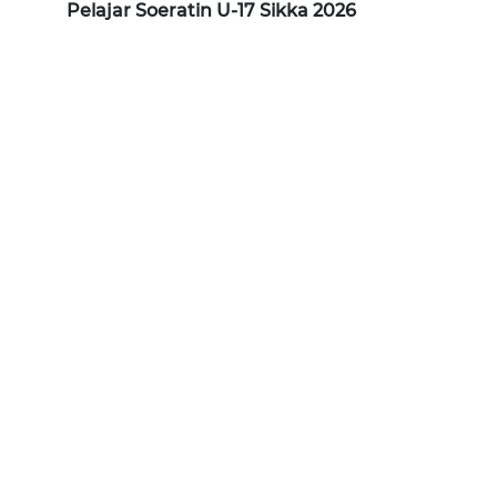
Pelajar Soeratin U-17 Sikka 2026
WN
PURWAKARTA
WN
PRIANGAN
TIMUR
WN
SEMARANG
WN
SOLO
WN
BOROBUDUR
WN