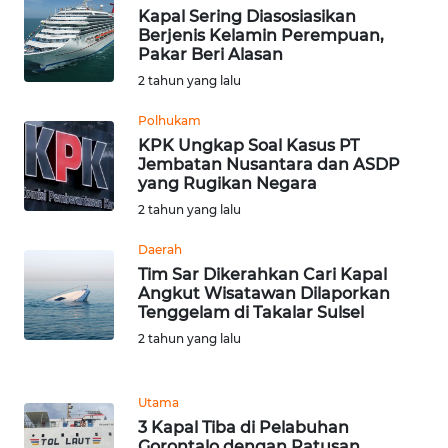
LAMPUNG
Kapal Sering Diasosiasikan
Berjenis Kelamin Perempuan,
Pakar Beri Alasan
WN
JATENG
2 tahun yang lalu
Polhukam
WN
KPK Ungkap Soal Kasus PT
NUSANTARA
Jembatan Nusantara dan ASDP
yang Rugikan Negara
WN
2 tahun yang lalu
JOGJA
Daerah
Tim Sar Dikerahkan Cari Kapal
WN
Angkut Wisatawan Dilaporkan
JATIM
Tenggelam di Takalar Sulsel
2 tahun yang lalu
WN
BALI
Utama
WN
3 Kapal Tiba di Pelabuhan
Gorontalo dengan Ratusan
KALBAR