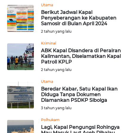
Utama
Berikut Jadwal Kapal
WN
Penyeberangan ke Kabupaten
SULUT
Samosir di Bulan April 2024
2 tahun yang lalu
WN
MALUKU
Kriminal
ABK Kapal Disandera di Perairan
Kalimantan, Diselamatkan Kapal
WN
Patroli KPLP
MALUT
2 tahun yang lalu
WN
Utama
DAIRI
Beredar Kabar, Satu Kapal Ikan
Diduga Tanpa Dokumen
Diamankan PSDKP Sibolga
WN
3 tahun yang lalu
DANAU
TOBA
Polhukam
Lagi, Kapal Pengungsi Rohingya
WN
Mau Masuk Laut Aceh Dihalau