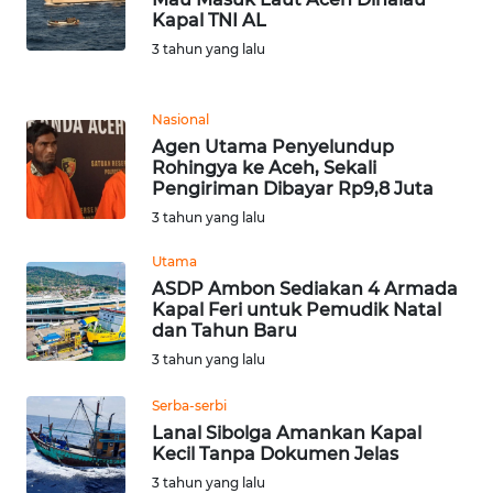
NIAS
Kapal TNI AL
3 tahun yang lalu
WN
LANGKAT
Nasional
Agen Utama Penyelundup
WN
Rohingya ke Aceh, Sekali
TAPANULI
Pengiriman Dibayar Rp9,8 Juta
SELATAN
3 tahun yang lalu
WN
Utama
TANJUNG
ASDP Ambon Sediakan 4 Armada
LESUNG
Kapal Feri untuk Pemudik Natal
dan Tahun Baru
3 tahun yang lalu
WN
KARO
Serba-serbi
Lanal Sibolga Amankan Kapal
WN
Kecil Tanpa Dokumen Jelas
SIMALUNGUN
3 tahun yang lalu