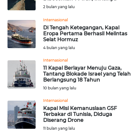
BAJO
2 bulan yang lalu
OPINI
Internasional
Di Tengah Ketegangan, Kapal
Eropa Pertama Berhasil Melintas
Informasi
Selat Hormuz
4 bulan yang lalu
INDEKS
BERITA
Internasional
11 Kapal Berlayar Menuju Gaza,
KONTAK
Tantang Blokade Israel yang Telah
KAMI
Berlangsung 18 Tahun
10 bulan yang lalu
INFO
Internasional
IKLAN
Kapal Misi Kemanusiaan GSF
Terbakar di Tunisia, Diduga
TENTANG
Diserang Drone
KAMI
11 bulan yang lalu