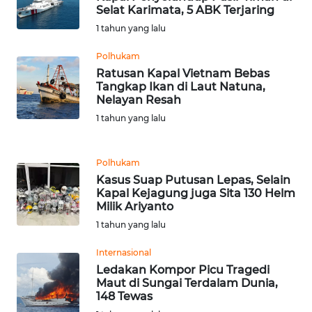
BARAT
Selat Karimata, 5 ABK Terjaring
1 tahun yang lalu
WN
Polhukam
RIAU
Ratusan Kapal Vietnam Bebas
Tangkap Ikan di Laut Natuna,
WN
Nelayan Resah
SERAMBI
1 tahun yang lalu
WN
JAMBI
Polhukam
Kasus Suap Putusan Lepas, Selain
Kapal Kejagung juga Sita 130 Helm
WN
Milik Ariyanto
SULTRA
1 tahun yang lalu
WN
Internasional
NTB
Ledakan Kompor Picu Tragedi
Maut di Sungai Terdalam Dunia,
148 Tewas
WN