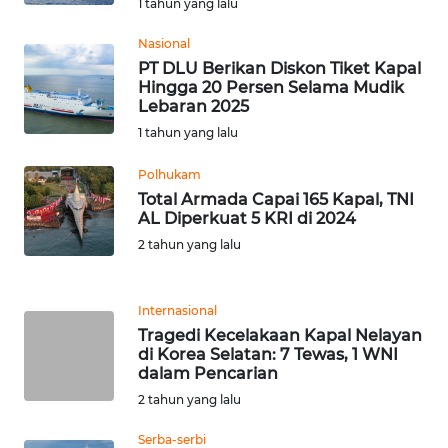
1 tahun yang lalu
SULTENG
Nasional
WN
PT DLU Berikan Diskon Tiket Kapal
SULBAR
Hingga 20 Persen Selama Mudik
Lebaran 2025
1 tahun yang lalu
WN
BABEL
Polhukam
Total Armada Capai 165 Kapal, TNI
WN
AL Diperkuat 5 KRI di 2024
SUMBAR
2 tahun yang lalu
WN
SUMSEL
Internasional
Tragedi Kecelakaan Kapal Nelayan
di Korea Selatan: 7 Tewas, 1 WNI
WN
dalam Pencarian
BENGKULU
2 tahun yang lalu
WN
Serba-serbi