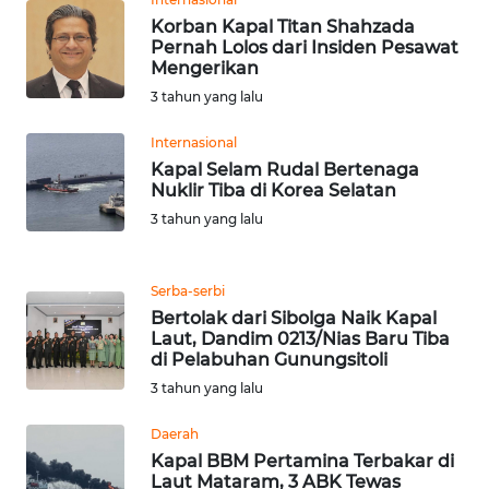
KARAWANG
Korban Kapal Titan Shahzada
Pernah Lolos dari Insiden Pesawat
Mengerikan
WN
BEKASI
3 tahun yang lalu
Internasional
WN
Kapal Selam Rudal Bertenaga
BOGOR
Nuklir Tiba di Korea Selatan
3 tahun yang lalu
WN
DEPOK
Serba-serbi
WN
Bertolak dari Sibolga Naik Kapal
Laut, Dandim 0213/Nias Baru Tiba
TAPANULI
di Pelabuhan Gunungsitoli
UTARA
3 tahun yang lalu
WN
Daerah
SAMOSIR
Kapal BBM Pertamina Terbakar di
Laut Mataram, 3 ABK Tewas