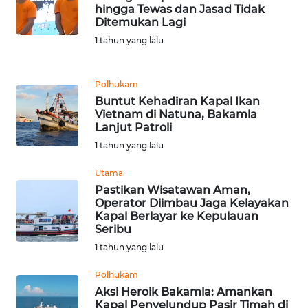
hingga Tewas dan Jasad Tidak
Ditemukan Lagi
WN
1 tahun yang lalu
JABAR
WN
Polhukam
BANTEN
Buntut Kehadiran Kapal Ikan
Vietnam di Natuna, Bakamla
Lanjut Patroli
WN
1 tahun yang lalu
NTT
Utama
WN
Pastikan Wisatawan Aman,
KEPRI
Operator Diimbau Jaga Kelayakan
Kapal Berlayar ke Kepulauan
Seribu
WN
1 tahun yang lalu
PAPUA
Polhukam
WN
Aksi Heroik Bakamla: Amankan
PAPUA
Kapal Penyelundup Pasir Timah di