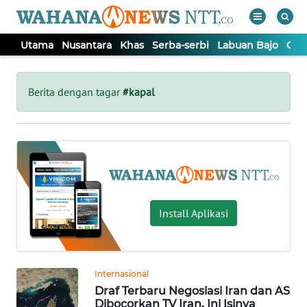
Utama
Nusantara
Khas
Serba-serbi
Labuan Bajo
Opi
WAHANA
Tutup
TV
Berita dengan tagar
#kapal
UTAMA
NUSANTARA
KHAS
Install Aplikasi
SERBA-
SERBI
Internasional
Draf Terbaru Negosiasi Iran dan AS
LABUAN
Dibocorkan TV Iran, Ini Isinya