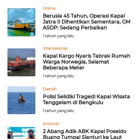
PEDOMAN
MEDIA
Utama
SIBER
Berusia 45 Tahun, Operasi Kapal
Jatra II Dihentikan Sementara, GM
ASDP: Sedang Perbaikan
REDAKSI
1 tahun yang lalu
KARIR
Internasional
Kapal Kargo Nyaris Tabrak Rumah
Warga Norwegia, Selamat
DISCLAIMER
Beberapa Meter
1 tahun yang lalu
Wahana
News
Daerah
Regional
Polisi Selidiki Tragedi Kapal Wisata
Tenggelam di Bengkulu
WN
1 tahun yang lalu
SUMUT
Kriminal
WN
2 Abang Adik ABK Kapal Poseido
Buang Tumpal Sianturi ke Laut
JAKARTA