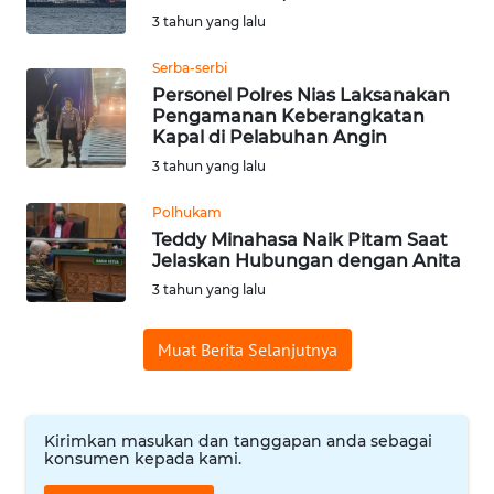
WN
3 tahun yang lalu
PADANG
LAWAS
Serba-serbi
Personel Polres Nias Laksanakan
Pengamanan Keberangkatan
WN
Kapal di Pelabuhan Angin
SUMEDANG
3 tahun yang lalu
WN
Polhukam
CIANJUR
Teddy Minahasa Naik Pitam Saat
Jelaskan Hubungan dengan Anita
WN
3 tahun yang lalu
KEPULAUAN
SERIBU
Muat Berita Selanjutnya
WN
TANGERANG
Kirimkan masukan dan tanggapan anda sebagai
konsumen kepada kami.
WN
BINJAI