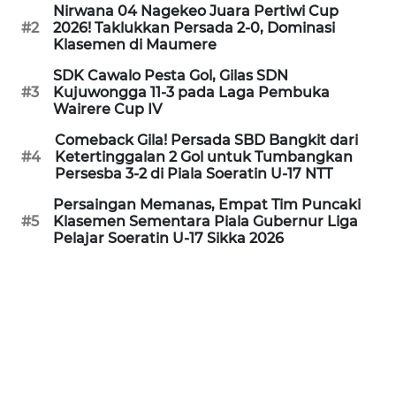
PEDOMAN
Nirwana 04 Nagekeo Juara Pertiwi Cup
MEDIA
#2
2026! Taklukkan Persada 2-0, Dominasi
SIBER
Klasemen di Maumere
SDK Cawalo Pesta Gol, Gilas SDN
REDAKSI
#3
Kujuwongga 11-3 pada Laga Pembuka
Wairere Cup IV
KARIR
Comeback Gila! Persada SBD Bangkit dari
#4
Ketertinggalan 2 Gol untuk Tumbangkan
Persesba 3-2 di Piala Soeratin U-17 NTT
DISCLAIMER
Persaingan Memanas, Empat Tim Puncaki
#5
Klasemen Sementara Piala Gubernur Liga
Wahana
Pelajar Soeratin U-17 Sikka 2026
News
Regional
WN
SUMUT
WN
JAKARTA