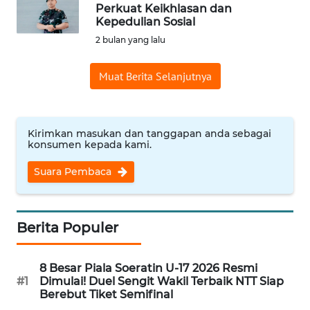
BAJO
Perkuat Keikhlasan dan
Kepedulian Sosial
OPINI
2 bulan yang lalu
Muat Berita Selanjutnya
Informasi
INDEKS
BERITA
Kirimkan masukan dan tanggapan anda sebagai
konsumen kepada kami.
KONTAK
Suara Pembaca
KAMI
INFO
IKLAN
Berita Populer
TENTANG
8 Besar Piala Soeratin U-17 2026 Resmi
KAMI
#1
Dimulai! Duel Sengit Wakil Terbaik NTT Siap
Berebut Tiket Semifinal