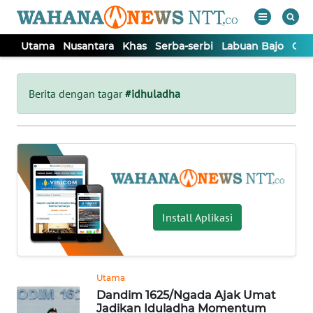
Utama
Nusantara
Khas
Serba-serbi
Labuan Bajo
Opi
WAHANA
Tutup
TV
Berita dengan tagar
#idhuladha
UTAMA
NUSANTARA
KHAS
Install Aplikasi
SERBA-
SERBI
Utama
Dandim 1625/Ngada Ajak Umat
LABUAN
Jadikan Iduladha Momentum