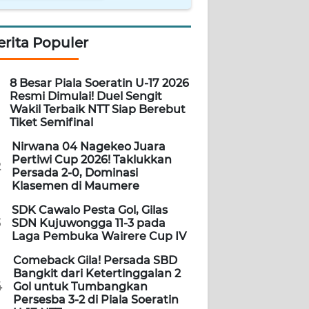
erita Populer
8 Besar Piala Soeratin U-17 2026
Resmi Dimulai! Duel Sengit
Wakil Terbaik NTT Siap Berebut
Tiket Semifinal
Nirwana 04 Nagekeo Juara
Pertiwi Cup 2026! Taklukkan
2
Persada 2-0, Dominasi
Klasemen di Maumere
SDK Cawalo Pesta Gol, Gilas
3
SDN Kujuwongga 11-3 pada
Laga Pembuka Wairere Cup IV
Comeback Gila! Persada SBD
Bangkit dari Ketertinggalan 2
4
Gol untuk Tumbangkan
Persesba 3-2 di Piala Soeratin