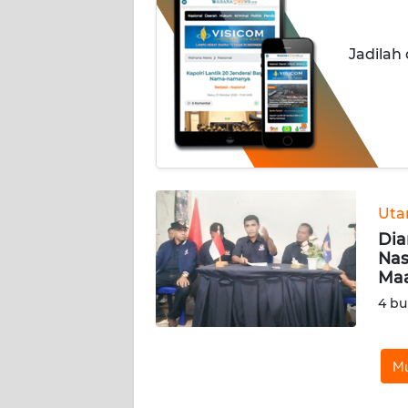
OPINI
Jadilah
Informasi
INDEKS
BERITA
KONTAK
KAMI
Ut
Dia
INFO
Nas
IKLAN
Ma
4 bu
TENTANG
KAMI
Mu
PEDOMAN
MEDIA