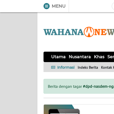
MENU
WAHANA
Tutup
TV
UTAMA
NUSANTARA
Utama
Nusantara
Khas
Ser
KHAS
Informasi
Indeks Berita
Kontak 
SERBA-
SERBI
Berita dengan tagar
#dpd-nasdem-ng
LABUAN
BAJO