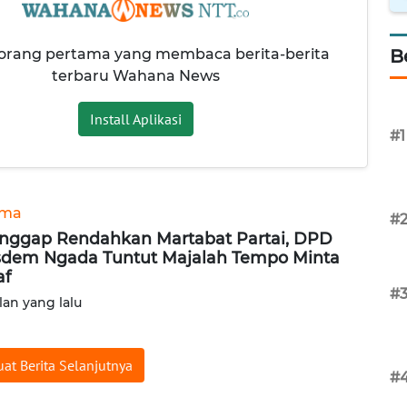
 orang pertama yang membaca berita-berita
B
terbaru Wahana News
Install Aplikasi
#1
ama
#
nggap Rendahkan Martabat Partai, DPD
dem Ngada Tuntut Majalah Tempo Minta
af
#
lan yang lalu
at Berita Selanjutnya
#