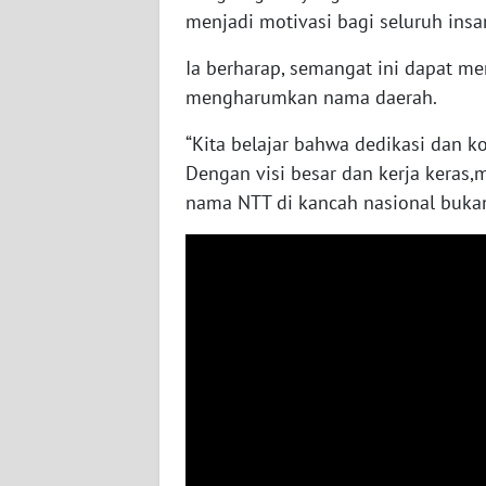
menjadi motivasi bagi seluruh insa
WN
KALTENG
Ia berharap, semangat ini dapat me
mengharumkan nama daerah.
WN
KALTARA
“Kita belajar bahwa dedikasi dan k
Dengan visi besar dan kerja kera
WN
nama NTT di kancah nasional bukan
KALSEL
WN
KALTIM
WN
SULSEL
WN
GORONTALO