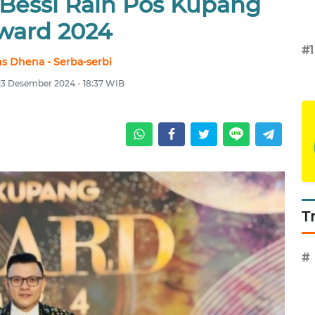
 Bessi Raih Pos Kupang
ward 2024
#1
s Dhena - Serba-serbi
13 Desember 2024 - 18:37 WIB
T
#