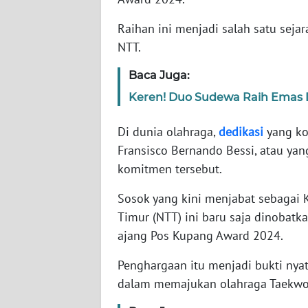
WN
JABAR
Raihan ini menjadi salah satu seja
NTT.
WN
BANTEN
Baca Juga:
Keren! Duo Sudewa Raih Emas D
WN
NTT
Di dunia olahraga,
dedikasi
yang ko
Fransisco Bernando Bessi, atau yang
WN
komitmen tersebut.
KEPRI
Sosok yang kini menjabat sebagai 
WN
Timur (NTT) ini baru saja dinobat
PAPUA
ajang Pos Kupang Award 2024.
Penghargaan itu menjadi bukti nyat
WN
PAPUA
dalam memajukan olahraga Taekwo
BARAT