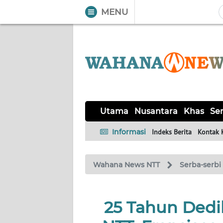
MENU
WAHANA
Tutup
TV
UTAMA
NUSANTARA
Utama
Nusantara
Khas
Ser
KHAS
Informasi
Indeks Berita
Kontak 
SERBA-
Wahana News NTT
Serba-serbi
SERBI
LABUAN
25 Tahun Dedi
BAJO