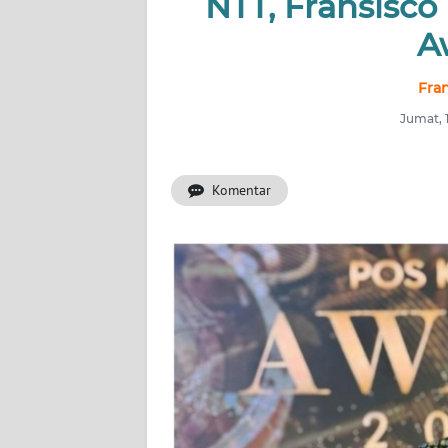
NTT, Fransisco
OPINI
A
Informasi
Fran
Jumat, 
INDEKS
BERITA
Komentar
KONTAK
KAMI
INFO
IKLAN
TENTANG
KAMI
PEDOMAN
MEDIA