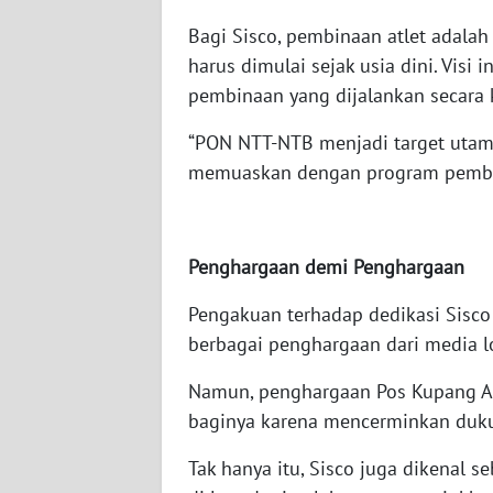
WN
Bagi Sisco, pembinaan atlet adalah
SULBAR
harus dimulai sejak usia dini. Visi
pembinaan yang dijalankan secara 
WN
BABEL
“PON NTT-NTB menjadi target utama
memuaskan dengan program pembina
WN
SUMBAR
Penghargaan demi Penghargaan
WN
SUMSEL
Pengakuan terhadap dedikasi Sisco
berbagai penghargaan dari media lo
WN
BENGKULU
Namun, penghargaan Pos Kupang A
baginya karena mencerminkan duku
WN
LAMPUNG
Tak hanya itu, Sisco juga dikenal 