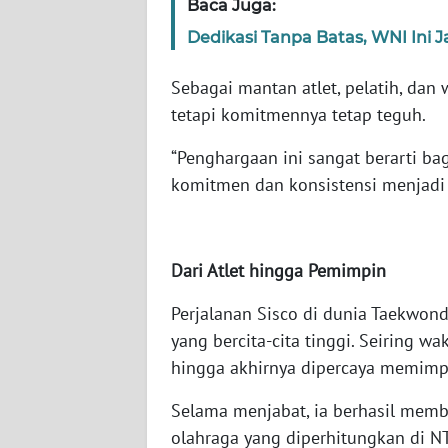
Baca Juga:
WN
Dedikasi Tanpa Batas, WNI Ini J
RIAU
Sebagai mantan atlet, pelatih, dan
WN
tetapi komitmennya tetap teguh.
SERAMBI
“Penghargaan ini sangat berarti bag
WN
komitmen dan konsistensi menjadi 
JAMBI
WN
Dari Atlet hingga Pemimpin
SULTRA
Perjalanan Sisco di dunia Taekwond
WN
yang bercita-cita tinggi. Seiring wa
NTB
hingga akhirnya dipercaya memimpi
WN
Selama menjabat, ia berhasil mem
SULTENG
olahraga yang diperhitungkan di NT