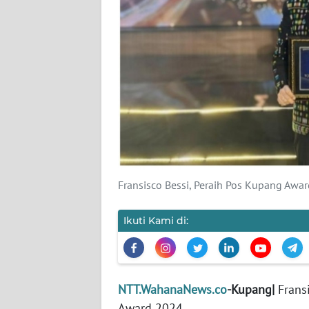
SIBER
REDAKSI
KARIR
DISCLAIMER
Wahana
News
Regional
Fransisco Bessi, Peraih Pos Kupang Awar
WN
Ikuti Kami di:
SUMUT
WN
JAKARTA
NTT.WahanaNews.co
-Kupang|
Frans
Award 2024.