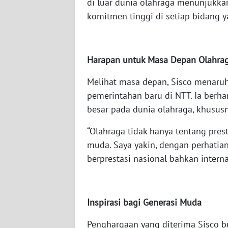
di luar dunia olahraga menunjukka
WN
komitmen tinggi di setiap bidang y
JATENG
WN
Harapan untuk Masa Depan Olahra
NUSANTARA
Melihat masa depan, Sisco menaru
WN
pemerintahan baru di NTT. Ia berh
JOGJA
besar pada dunia olahraga, khusus
WN
“Olahraga tidak hanya tentang pres
JATIM
muda. Saya yakin, dengan perhatian 
berprestasi nasional bahkan internas
WN
BALI
WN
Inspirasi bagi Generasi Muda
KALBAR
Penghargaan yang diterima Sisco bu