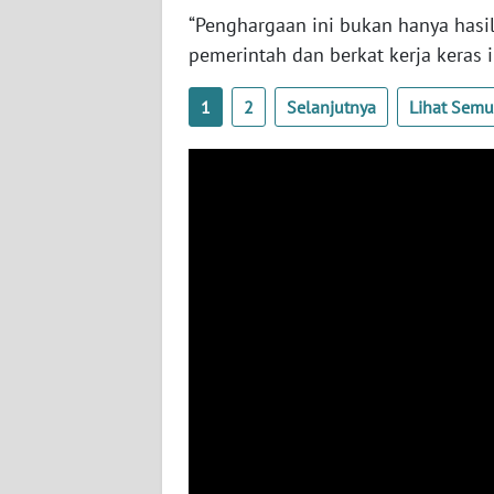
“Penghargaan ini bukan hanya hasil
WN
JATENG
pemerintah dan berkat kerja keras i
1
2
Selanjutnya
Lihat Sem
WN
NUSANTARA
WN
JOGJA
WN
JATIM
WN
BALI
WN
KALBAR