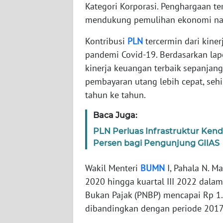
Kategori Korporasi. Penghargaan te
WN
JABAR
mendukung pemulihan ekonomi nas
Kontribusi
PLN
tercermin dari kine
WN
pandemi Covid-19. Berdasarkan lapo
BANTEN
kinerja keuangan terbaik sepanjan
pembayaran utang lebih cepat, sehi
WN
NTT
tahun ke tahun.
Baca Juga:
WN
KEPRI
PLN Perluas Infrastruktur Kend
Persen bagi Pengunjung GIIAS
WN
PAPUA
Wakil Menteri
BUMN
I, Pahala N. 
2020 hingga kuartal III 2022 dala
WN
Bukan Pajak (PNBP) mencapai Rp 1.1
PAPUA
dibandingkan dengan periode 2017
BARAT