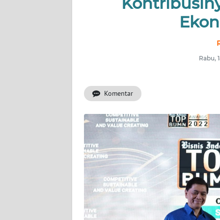
Kontribusin
OPINI
Ekon
Informasi
Rabu, 
INDEKS
BERITA
Komentar
KONTAK
KAMI
INFO
IKLAN
TENTANG
KAMI
PEDOMAN
MEDIA