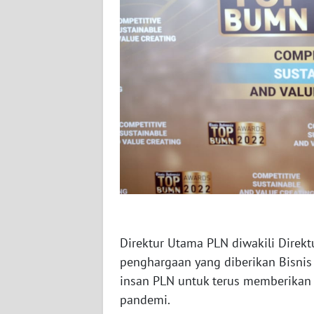
WN
SULBAR
WN
BABEL
WN
SUMBAR
WN
SUMSEL
WN
BENGKULU
Direktur Utama PLN diwakili Direktu
penghargaan yang diberikan Bisnis
WN
insan PLN untuk terus memberikan 
LAMPUNG
pandemi.