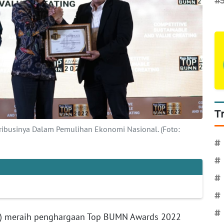
#
T
ibusinya Dalam Pemulihan Ekonomi Nasional. (Foto:
#
#
#
#
#
o) meraih penghargaan Top BUMN Awards 2022