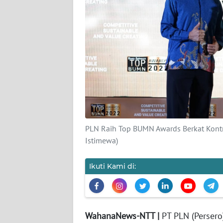
SIBER
REDAKSI
KARIR
DISCLAIMER
Wahana
News
PLN Raih Top BUMN Awards Berkat Kontr
Regional
Istimewa)
WN
Ikuti Kami di:
SUMUT
WN
JAKARTA
WahanaNews-NTT |
PT PLN (Perser