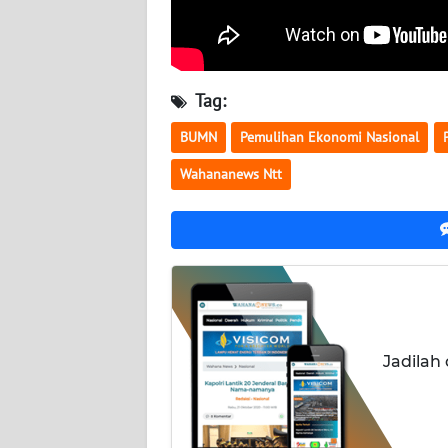
WN
KALTENG
WN
Tag:
KALTARA
BUMN
Pemulihan Ekonomi Nasional
WN
Wahananews Ntt
KALSEL
WN
KALTIM
WN
SULSEL
Jadilah
WN
GORONTALO