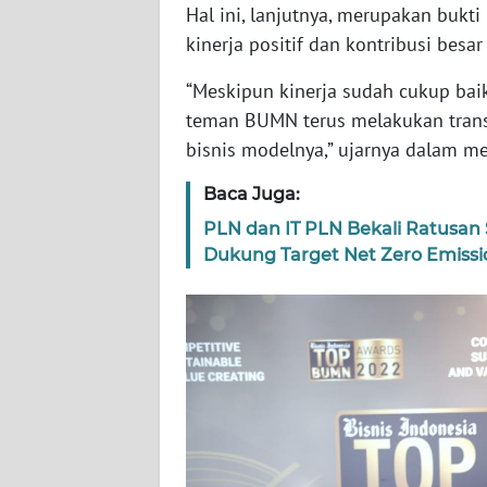
Hal ini, lanjutnya, merupakan buk
WN
kinerja positif dan kontribusi bes
RIAU
“Meskipun kinerja sudah cukup bai
WN
teman BUMN terus melakukan trans
SERAMBI
bisnis modelnya,” ujarnya dalam 
Baca Juga:
WN
JAMBI
PLN dan IT PLN Bekali Ratusan
Dukung Target Net Zero Emissi
WN
SULTRA
WN
NTB
WN
SULTENG