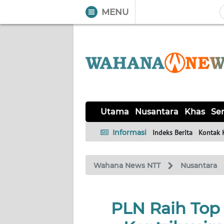
MENU
WAHANA
Tutup
TV
UTAMA
NUSANTARA
Utama
Nusantara
Khas
Ser
KHAS
Informasi
Indeks Berita
Kontak 
SERBA-
Wahana News NTT
Nusantara
SERBI
LABUAN
PLN Raih Top
BAJO