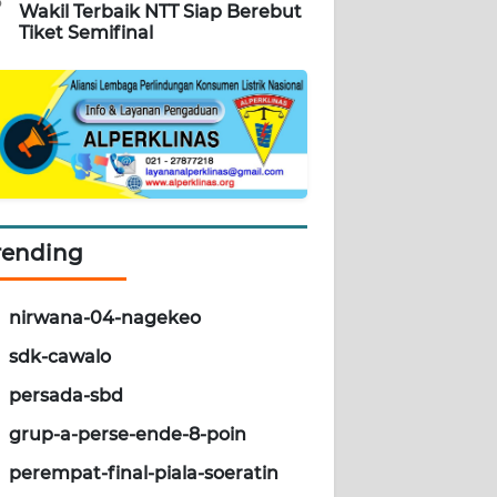
5
Wakil Terbaik NTT Siap Berebut
Tiket Semifinal
rending
nirwana-04-nagekeo
sdk-cawalo
persada-sbd
grup-a-perse-ende-8-poin
perempat-final-piala-soeratin