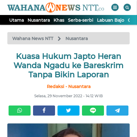
Utama
Nusantara
Khas
Serba-serbi
Labuan Bajo
Opi
WAHANA
Tutup
TV
Wahana News NTT
Nusantara
Kuasa Hukum Japto Heran
UTAMA
Wanda Ngadu ke Bareskrim
NUSANTARA
Tanpa Bikin Laporan
Redaksi - Nusantara
KHAS
Selasa, 29 November 2022 - 14:12 WIB
SERBA-
SERBI
LABUAN