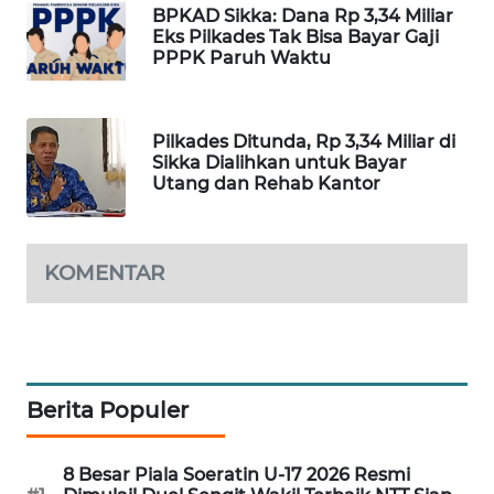
BPKAD Sikka: Dana Rp 3,34 Miliar
Eks Pilkades Tak Bisa Bayar Gaji
WAHANA
PPPK Paruh Waktu
HEALTH
WAHANA
Pilkades Ditunda, Rp 3,34 Miliar di
DESA
Sikka Dialihkan untuk Bayar
Utang dan Rehab Kantor
WISATA
LAPAK
WAHANA
KOMENTAR
Wahana
Network
KONSUMEN
Berita Populer
LISTRIK
8 Besar Piala Soeratin U-17 2026 Resmi
MASYARAKAT