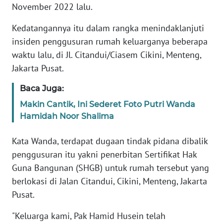
PEDOMAN
November 2022 lalu.
MEDIA
SIBER
Kedatangannya itu dalam rangka menindaklanjuti
insiden penggusuran rumah keluarganya beberapa
REDAKSI
waktu lalu, di Jl. Citandui/Ciasem Cikini, Menteng,
Jakarta Pusat.
KARIR
Baca Juga:
DISCLAIMER
Makin Cantik, Ini Sederet Foto Putri Wanda
Hamidah Noor Shalima
Wahana
News
Kata Wanda, terdapat dugaan tindak pidana dibalik
Regional
penggusuran itu yakni penerbitan Sertifikat Hak
Guna Bangunan (SHGB) untuk rumah tersebut yang
WN
berlokasi di Jalan Citandui, Cikini, Menteng, Jakarta
SUMUT
Pusat.
WN
"Keluarga kami, Pak Hamid Husein telah
JAKARTA