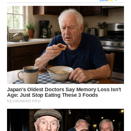
WN
SULUT
WN
MALUKU
WN
MALUT
WN
DAIRI
WN
DANAU
TOBA
WN