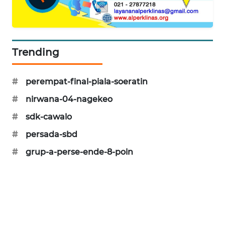
LKKI
KOPEKLIN
Trending
PORTAL
KONSUMEN
#
perempat-final-piala-soeratin
#
nirwana-04-nagekeo
FORWAMKI
#
sdk-cawalo
ALPERKLINAS
#
persada-sbd
#
grup-a-perse-ende-8-poin
FORJASIDA
TAMBANG
NEWS
SITUNGIR