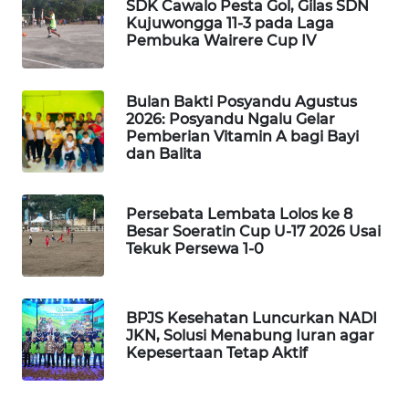
CO ID
SDK Cawalo Pesta Gol, Gilas SDN
Kujuwongga 11-3 pada Laga
Pembuka Wairere Cup IV
WAHANANEWS
NET
Bulan Bakti Posyandu Agustus
2026: Posyandu Ngalu Gelar
WAHANA
Pemberian Vitamin A bagi Bayi
SPORT
dan Balita
WAHANA
UMKM
Persebata Lembata Lolos ke 8
Besar Soeratin Cup U-17 2026 Usai
Tekuk Persewa 1-0
WAHANA
SELEB
BPJS Kesehatan Luncurkan NADI
WAHANA
JKN, Solusi Menabung Iuran agar
PERSONA
Kepesertaan Tetap Aktif
WAHANA
OTOMOTIF