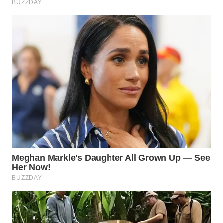
WN
CIREBON
WN
INDRAMAYU
WN
KUNINGAN
WN
MAJALENGKA
WN
SUBANG
WN
SUKABUMI