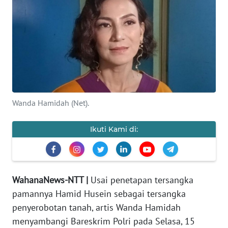
BAJO
OPINI
Informasi
INDEKS
BERITA
Wanda Hamidah (Net).
KONTAK
KAMI
Ikuti Kami di:
INFO
IKLAN
WahanaNews-NTT |
Usai penetapan tersangka
TENTANG
pamannya Hamid Husein sebagai tersangka
KAMI
penyerobotan tanah, artis Wanda Hamidah
menyambangi Bareskrim Polri pada Selasa, 15