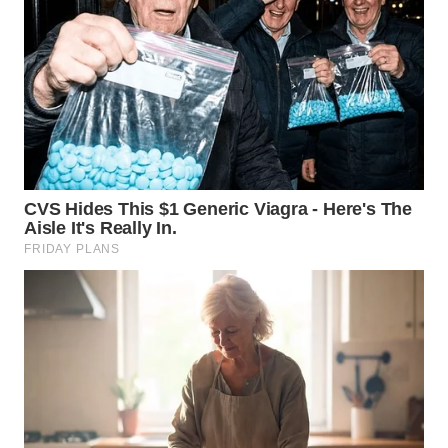
NIAS
WN
LANGKAT
WN
TAPANULI
SELATAN
WN
TANJUNG
LESUNG
WN
KARO
WN
SIMALUNGUN