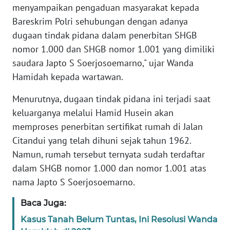
menyampaikan pengaduan masyarakat kepada
Bareskrim Polri sehubungan dengan adanya
WN
dugaan tindak pidana dalam penerbitan SHGB
JABAR
nomor 1.000 dan SHGB nomor 1.001 yang dimiliki
saudara Japto S Soerjosoemarno," ujar Wanda
WN
BANTEN
Hamidah kepada wartawan.
Menurutnya, dugaan tindak pidana ini terjadi saat
WN
NTT
keluarganya melalui Hamid Husein akan
memproses penerbitan sertifikat rumah di Jalan
WN
Citandui yang telah dihuni sejak tahun 1962.
KEPRI
Namun, rumah tersebut ternyata sudah terdaftar
dalam SHGB nomor 1.000 dan nomor 1.001 atas
WN
nama Japto S Soerjosoemarno.
PAPUA
Baca Juga:
WN
Kasus Tanah Belum Tuntas, Ini Resolusi Wanda
PAPUA