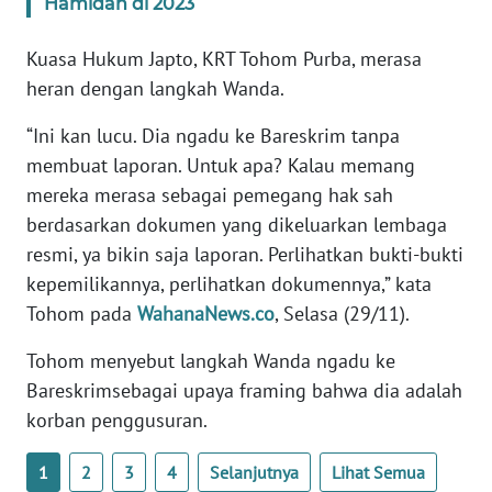
Hamidah di 2023
BARAT
Kuasa Hukum Japto, KRT Tohom Purba, merasa
WN
heran dengan langkah Wanda.
RIAU
“Ini kan lucu. Dia ngadu ke Bareskrim tanpa
WN
membuat laporan. Untuk apa? Kalau memang
SERAMBI
mereka merasa sebagai pemegang hak sah
berdasarkan dokumen yang dikeluarkan lembaga
WN
resmi, ya bikin saja laporan. Perlihatkan bukti-bukti
JAMBI
kepemilikannya, perlihatkan dokumennya,” kata
Tohom pada
WahanaNews.co
, Selasa (29/11).
WN
SULTRA
Tohom menyebut langkah Wanda ngadu ke
Bareskrimsebagai upaya framing bahwa dia adalah
WN
korban penggusuran.
NTB
1
2
3
4
Selanjutnya
Lihat Semua
WN