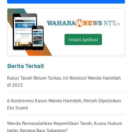
LAMPUNG
WN
JATENG
WN
Install Aplikasi
NUSANTARA
WN
Berita Terkait
JOGJA
Kasus Tanah Belum Tuntas, Ini Resolusi Wanda Hamidah
WN
di 2023
JATIM
6 Kontroversi Kasus Wanda Hamidah, Pernah Dipolisikan
WN
Eks Suami
BALI
Wanda Permasalahkan Kepemilikan Tanah, Kuasa Hukum
WN
Japto: Kenapa Baru Sekarang?
KALBAR