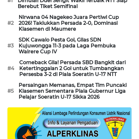
#1
Dimulai! Duel Sengit Wakil Terbaik NTT Siap
KELISTRIKAN
Berebut Tiket Semifinal
Nirwana 04 Nagekeo Juara Pertiwi Cup
WALINKI
#2
2026! Taklukkan Persada 2-0, Dominasi
ID
Klasemen di Maumere
SDK Cawalo Pesta Gol, Gilas SDN
MAWAKA
#3
Kujuwongga 11-3 pada Laga Pembuka
ID
Wairere Cup IV
Comeback Gila! Persada SBD Bangkit dari
MARTABAT
#4
Ketertinggalan 2 Gol untuk Tumbangkan
NET
Persesba 3-2 di Piala Soeratin U-17 NTT
Persaingan Memanas, Empat Tim Puncaki
PLN
#5
Klasemen Sementara Piala Gubernur Liga
WATCH
Pelajar Soeratin U-17 Sikka 2026
MKLI
LPKKI