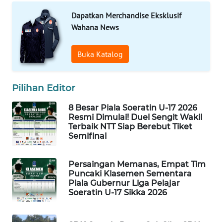
INFRASTRUKTUR
Dapatkan Merchandise Eksklusif
Wahana News
WAHANA
KONSUMEN
Buka Katalog
WAHANA
LISTRIK
Pilihan Editor
WAHANA
8 Besar Piala Soeratin U-17 2026
TRAVEL
Resmi Dimulai! Duel Sengit Wakil
Terbaik NTT Siap Berebut Tiket
Semifinal
WAHANA
TV
Persaingan Memanas, Empat Tim
Puncaki Klasemen Sementara
WAHANANEWS
Piala Gubernur Liga Pelajar
ID
Soeratin U-17 Sikka 2026
WAHANANEWS