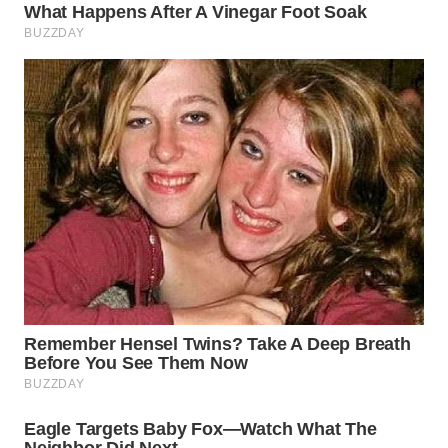
KARAWANG
WN
BEKASI
WN
BOGOR
WN
DEPOK
WN
TAPANULI
UTARA
WN
SAMOSIR