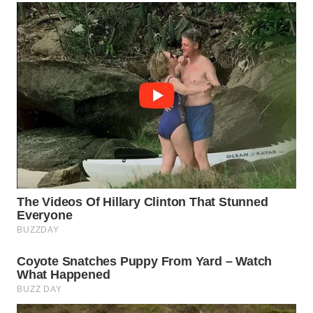
MADURA
WN
SURABAYA
WN
NATUNA
WN
BINTAN
WN
MANDALIKA
WN
LIKUPANG
WN