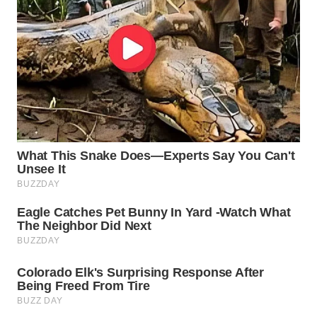
WN
PURWAKARTA
WN
PRIANGAN
TIMUR
WN
SEMARANG
WN
SOLO
WN
BOROBUDUR
WN