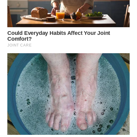
WN
LABUHANBATU
WN
TAPANULI
TENGAH
WN DELI
SERDANG
WN
TEBING
TINGGI
WN
PAKPAK
WN