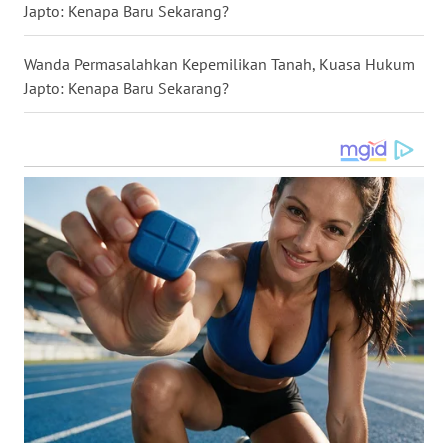
Japto: Kenapa Baru Sekarang?
WN
Wanda Permasalahkan Kepemilikan Tanah, Kuasa Hukum
SULUT
Japto: Kenapa Baru Sekarang?
WN
MALUKU
WN
MALUT
WN
DAIRI
WN
DANAU
TOBA
WN