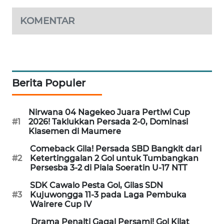
LKKI
KOMENTAR
KOPEKLIN
PORTAL
KONSUMEN
Berita Populer
FORWAMKI
Nirwana 04 Nagekeo Juara Pertiwi Cup
#1
2026! Taklukkan Persada 2-0, Dominasi
ALPERKLINAS
Klasemen di Maumere
Comeback Gila! Persada SBD Bangkit dari
FORJASIDA
#2
Ketertinggalan 2 Gol untuk Tumbangkan
Persesba 3-2 di Piala Soeratin U-17 NTT
TAMBANG
SDK Cawalo Pesta Gol, Gilas SDN
NEWS
#3
Kujuwongga 11-3 pada Laga Pembuka
Wairere Cup IV
SITUNGIR
Drama Penalti Gagal Persami! Gol Kilat