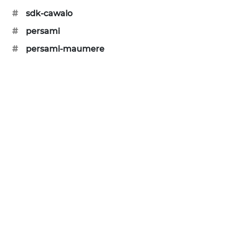
#
sdk-cawalo
KRT
#
persami
NEWS
#
persami-maumere
KARING
NEWS
JURNAL
MARITIM
HUMBANG
NEWS
GARONGGANG
NEWS
FISUELRI
ID