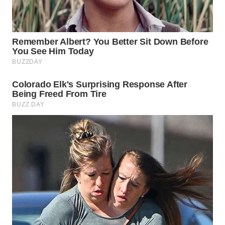
INFRASTRUKTUR
WAHANA
KONSUMEN
WAHANA
LISTRIK
WAHANA
TRAVEL
WAHANA
TV
WAHANANEWS
ID
WAHANANEWS