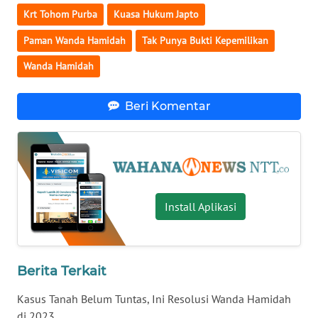
LAMPUNG
Krt Tohom Purba
Kuasa Hukum Japto
WN
Paman Wanda Hamidah
Tak Punya Bukti Kepemilikan
JATENG
Wanda Hamidah
WN
Beri Komentar
NUSANTARA
WN
JOGJA
WN
Install Aplikasi
JATIM
WN
BALI
Berita Terkait
Kasus Tanah Belum Tuntas, Ini Resolusi Wanda Hamidah
WN
di 2023
KALBAR