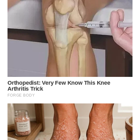
WN
LABUHANBATU
WN
TAPANULI
TENGAH
WN DELI
SERDANG
WN
TEBING
TINGGI
WN
PAKPAK
WN