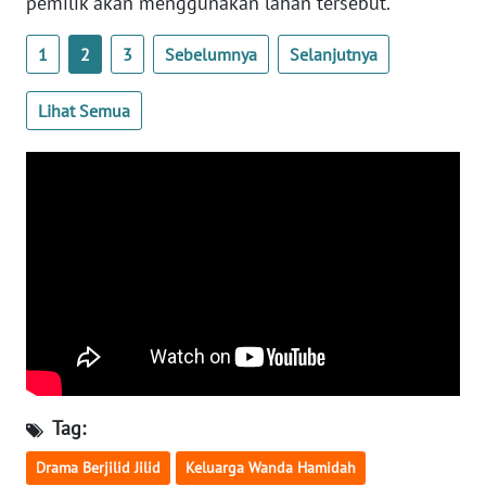
pemilik akan menggunakan lahan tersebut.
SULTENG
1
2
3
Sebelumnya
Selanjutnya
WN
SULBAR
Lihat Semua
WN
BABEL
WN
SUMBAR
WN
SUMSEL
WN
BENGKULU
Tag:
WN
Drama Berjilid Jilid
Keluarga Wanda Hamidah