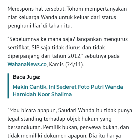
PEDOMAN
MEDIA
Merespons hal tersebut, Tohom mempertanyakan
SIBER
niat keluarga Wanda untuk keluar dari status
‘penghuni liar’ di lahan itu.
REDAKSI
“Sebelumnya ke mana saja? Jangankan mengurus
sertifikat, SIP saja tidak diurus dan tidak
KARIR
diperpanjang dari tahun 2012,” sebutnya pada
WahanaNews.co
, Kamis (24/11).
DISCLAIMER
Baca Juga:
Wahana
News
Makin Cantik, Ini Sederet Foto Putri Wanda
Regional
Hamidah Noor Shalima
WN
"Mau bicara apapun, Saudari Wanda itu tidak punya
SUMUT
legal standing terhadap objek hukum yang
bersangkutan. Pemilik bukan, penyewa bukan, dan
WN
tidak memiliki dokumen apapun. Dia itu hanya
JAKARTA