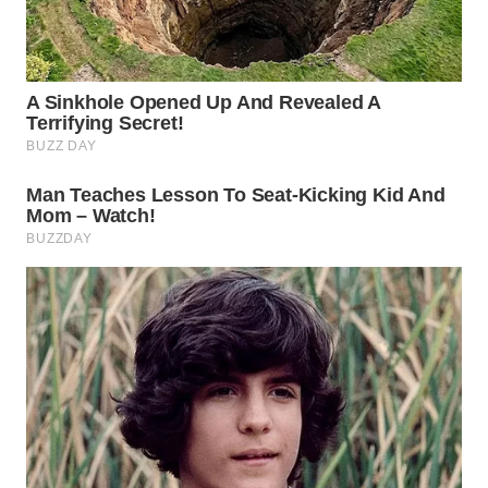
LABUANBAJO
WN
BORNEO
Wahana
Media
Group
WAHANA
NEWS
WAHANA
TANI
WAHANA
ADVOKAT
WAHANA