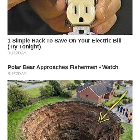
MADURA
WN
SURABAYA
WN
NATUNA
WN
BINTAN
WN
MANDALIKA
WN
LIKUPANG
WN