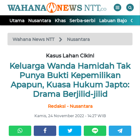
Utama
Nusantara
Khas
Serba-serbi
Labuan Bajo
Opi
WAHANA
Tutup
TV
Wahana News NTT
Nusantara
Kasus Lahan Cikini
UTAMA
Keluarga Wanda Hamidah Tak
NUSANTARA
Punya Bukti Kepemilikan
Apapun, Kuasa Hukum Japto:
KHAS
Drama Berjilid-jilid
Redaksi - Nusantara
SERBA-
SERBI
Kamis, 24 November 2022 - 14:27 WIB
LABUAN