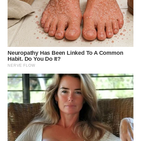
KARAWANG
WN
BEKASI
WN
BOGOR
WN
DEPOK
WN
TAPANULI
UTARA
WN
SAMOSIR