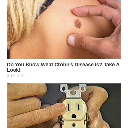
WN
PURWAKARTA
WN
PRIANGAN
TIMUR
WN
SEMARANG
WN
SOLO
WN
BOROBUDUR
WN