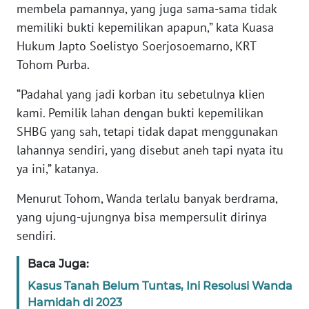
membela pamannya, yang juga sama-sama tidak
memiliki bukti kepemilikan apapun,” kata Kuasa
WN
Hukum Japto Soelistyo Soerjosoemarno, KRT
JABAR
Tohom Purba.
WN
“Padahal yang jadi korban itu sebetulnya klien
BANTEN
kami. Pemilik lahan dengan bukti kepemilikan
SHBG yang sah, tetapi tidak dapat menggunakan
WN
lahannya sendiri, yang disebut aneh tapi nyata itu
NTT
ya ini,” katanya.
WN
Menurut Tohom, Wanda terlalu banyak berdrama,
KEPRI
yang ujung-ujungnya bisa mempersulit dirinya
sendiri.
WN
PAPUA
Baca Juga:
Kasus Tanah Belum Tuntas, Ini Resolusi Wanda
WN
PAPUA
Hamidah di 2023