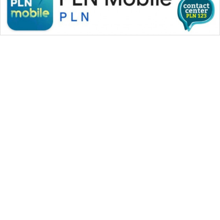
WAHANA MEDIA GROUP
|
|
|
WAHANA NEWS co
WAHANA TANI
WAHANA ADVOKAT
|
|
WAHANA INFRASTRUKTUR
WAHANA KONSUMEN
|
|
|
WAHANA LISTRIK
WAHANA TRAVEL
WAHANA TV
|
|
|
WAHANANEWS id
WAHANANEWS CO ID
WAHANANEWS NET
|
|
|
WAHANA SPORT ID
Wahana UMKM
Wahana Seleb