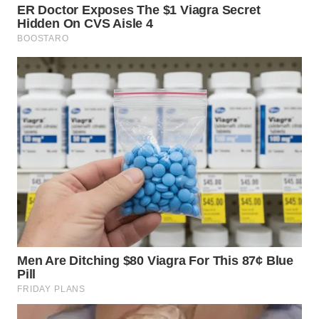
NIAS
WN
LANGKAT
WN
TAPANULI
SELATAN
WN
TANJUNG
LESUNG
WN
KARO
WN
SIMALUNGUN