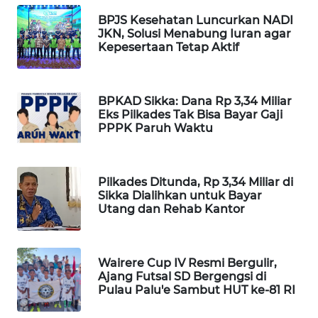
KELISTRIKAN
BPJS Kesehatan Luncurkan NADI
JKN, Solusi Menabung Iuran agar
WALINKI
Kepesertaan Tetap Aktif
ID
MAWAKA
BPKAD Sikka: Dana Rp 3,34 Miliar
ID
Eks Pilkades Tak Bisa Bayar Gaji
PPPK Paruh Waktu
MARTABAT
NET
Pilkades Ditunda, Rp 3,34 Miliar di
Sikka Dialihkan untuk Bayar
PLN
Utang dan Rehab Kantor
WATCH
MKLI
Wairere Cup IV Resmi Bergulir,
Ajang Futsal SD Bergengsi di
Pulau Palu'e Sambut HUT ke-81 RI
LPKKI