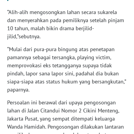
BARAT
“Alih-alih mengosongkan lahan secara sukarela
WN
dan menyerahkan pada pemiliknya setelah pinjam
RIAU
10 tahun, malah bikin drama berjilid-
jilid,”sebutnya.
WN
SERAMBI
“Mulai dari pura-pura bingung atas penetapan
pamannya sebagai tersangka, playing victim,
WN
memprovokasi eks tetangganya supaya tidak
JAMBI
pindah, lapor sana lapor sini, padahal dia bukan
siapa-siapa atas status hukum yang bersangkutan,”
WN
paparnya.
SULTRA
Persoalan ini berawal dari upaya pengosongan
WN
lahan di Jalan Citandui Nomor 2 Cikini Menteng,
NTB
Jakarta Pusat, yang sempat ditempati keluarga
Wanda Hamidah. Pengosongan dilakukan lantaran
WN