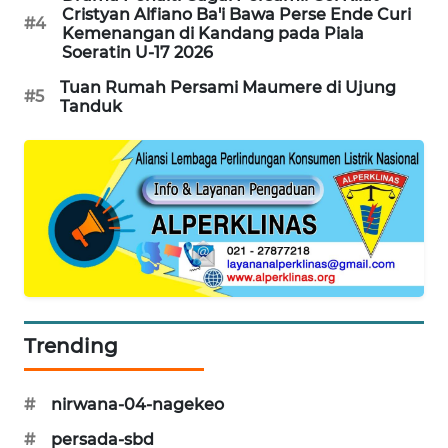
NEWS
Cristyan Alfiano Ba'i Bawa Perse Ende Curi
#4
Kemenangan di Kandang pada Piala
Soeratin U-17 2026
SIDIKALANG
NEWS
Tuan Rumah Persami Maumere di Ujung
#5
Tanduk
SIBARAGAS
NEWS
METRO
SIANTAR
NEWS
METRO
MEDAN
Trending
NEWS
METRO
#
nirwana-04-nagekeo
JAKARTA
NEWS
#
persada-sbd