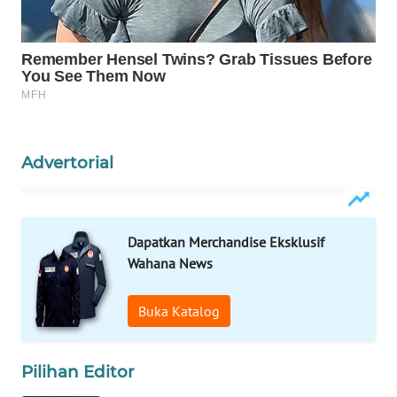
CO ID
WAHANANEWS
NET
WAHANA
SPORT
Advertorial
WAHANA
UMKM
Dapatkan Merchandise Eksklusif
WAHANA
Wahana News
SELEB
Buka Katalog
WAHANA
PERSONA
Pilihan Editor
WAHANA
OTOMOTIF