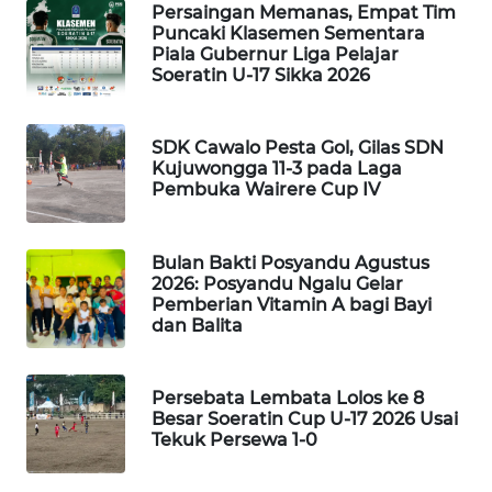
Persaingan Memanas, Empat Tim
Puncaki Klasemen Sementara
Piala Gubernur Liga Pelajar
WAHANA
Soeratin U-17 Sikka 2026
HEALTH
WAHANA
SDK Cawalo Pesta Gol, Gilas SDN
DESA
Kujuwongga 11-3 pada Laga
WISATA
Pembuka Wairere Cup IV
LAPAK
Bulan Bakti Posyandu Agustus
WAHANA
2026: Posyandu Ngalu Gelar
Pemberian Vitamin A bagi Bayi
Wahana
dan Balita
Network
Persebata Lembata Lolos ke 8
KONSUMEN
Besar Soeratin Cup U-17 2026 Usai
LISTRIK
Tekuk Persewa 1-0
MASYARAKAT