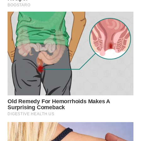
WN
CIREBON
WN
INDRAMAYU
WN
KUNINGAN
WN
MAJALENGKA
WN
SUBANG
WN
SUKABUMI