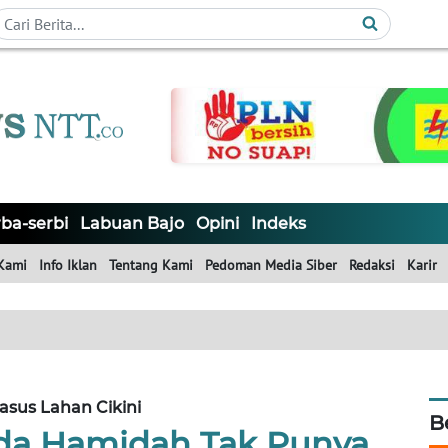
ba-serbi
Labuan Bajo
Opini
Indeks
Kami
Info Iklan
Tentang Kami
Pedoman Media Siber
Redaksi
Karir
asus Lahan Cikini
B
da Hamidah Tak Punya