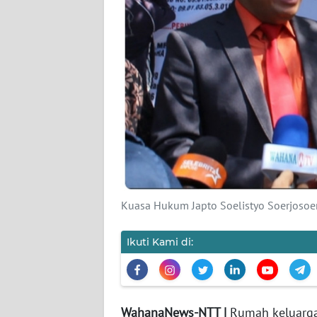
SIBER
REDAKSI
KARIR
DISCLAIMER
Wahana
News
Regional
Kuasa Hukum Japto Soelistyo Soerjosoe
WN
SUMUT
Ikuti Kami di:
WN
JAKARTA
WahanaNews-NTT |
Rumah keluarga