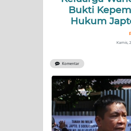
Bukti Kepem
OPINI
Hukum Japto:
Informasi
INDEKS
BERITA
Kamis, 
KONTAK
Komentar
KAMI
INFO
IKLAN
TENTANG
KAMI
PEDOMAN
MEDIA