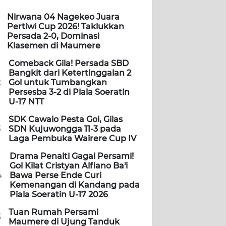
Nirwana 04 Nagekeo Juara
Pertiwi Cup 2026! Taklukkan
Persada 2-0, Dominasi
Klasemen di Maumere
Comeback Gila! Persada SBD
Bangkit dari Ketertinggalan 2
2
Gol untuk Tumbangkan
Persesba 3-2 di Piala Soeratin
U-17 NTT
SDK Cawalo Pesta Gol, Gilas
3
SDN Kujuwongga 11-3 pada
Laga Pembuka Wairere Cup IV
Drama Penalti Gagal Persami!
Gol Kilat Cristyan Alfiano Ba'i
4
Bawa Perse Ende Curi
Kemenangan di Kandang pada
Piala Soeratin U-17 2026
Tuan Rumah Persami
5
Maumere di Ujung Tanduk