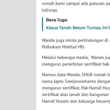
rumah kami sampai ada putusan ya
WN
tulisnya.
SULBAR
Baca Juga:
WN
Kasus Tanah Belum Tuntas, Ini
BABEL
Wanda juga minta perlindungan di 
WN
Polhukam Mahfud MD.
SUMBAR
Melalui beberapa media, Wanda j
WN
mengurus penerbitan sertifikat ha
SUMSEL
Namun, kata Wanda, SHGB rumah ting
WN
nama Japto Soerjosoemarno dengan
BENGKULU
mengurus sertifikat, Pak Hamid Hus
sertifikat atas tanah dan bangunan
WN
Hamid Husein dan keluarga besarny
LAMPUNG