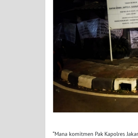
WN
RIAU
WN
SERAMBI
WN
JAMBI
WN
SULTRA
WN
NTB
WN
SULTENG
“Mana komitmen Pak Kapolres Jaka