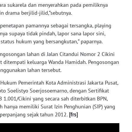
ara sukarela dan menyerahkan pada pemiliknya
 drama berjilid-jilid,”sebutnya.
s penetapan pamannya sebagai tersangka, playing
ya supaya tidak pindah, lapor sana lapor sini,
 status hukum yang bersangkutan,” paparnya.
engosongan lahan di Jalan Citandui Nomor 2 Cikini
pat ditempati keluarga Wanda Hamidah. Pengosongan
enggunakan lahan tersebut.
Hukum Pemerintah Kota Administrasi Jakarta Pusat,
apto Soelistyo Soerjosoemarno, dengan Sertifikat
1.001/Cikini yang secara sah diterbitkan BPN,
hanya memiliki Surat Izin Penghunian (SIP) yang
diperpanjang sejak tahun 2012.
[frs]