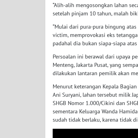
“Alih-alih mengosongkan lahan sec
WN
KALTENG
setelah pinjam 10 tahun, malah bikin
“Mulai dari pura-pura bingung ata
WN
victim, memprovokasi eks tetanggan
KALTARA
padahal dia bukan siapa-siapa atas
WN
Persoalan ini berawal dari upaya p
KALSEL
Menteng, Jakarta Pusat, yang sem
dilakukan lantaran pemilik akan m
WN
KALTIM
Menurut keterangan Kepala Bagian 
Ani Suryani, lahan tersebut milik J
WN
SHGB Nomor 1.000/Cikini dan SHGB 
SULSEL
sementara Keluarga Wanda Hamidah 
sudah tidak berlaku, karena tidak 
WN
GORONTALO