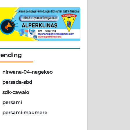
rending
nirwana-04-nagekeo
persada-sbd
sdk-cawalo
persami
persami-maumere