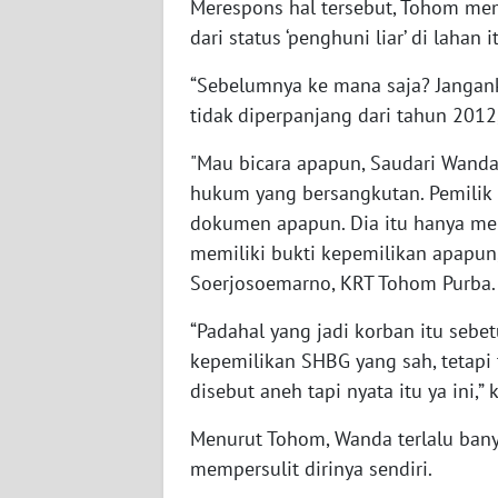
Merespons hal tersebut, Tohom me
WN
dari status ‘penghuni liar’ di lahan i
JATENG
“Sebelumnya ke mana saja? Janganka
WN
tidak diperpanjang dari tahun 2012
NUSANTARA
"Mau bicara apapun, Saudari Wanda 
hukum yang bersangkutan. Pemilik 
WN
JOGJA
dokumen apapun. Dia itu hanya me
memiliki bukti kepemilikan apapun
WN
Soerjosoemarno, KRT Tohom Purba.
JATIM
“Padahal yang jadi korban itu sebet
WN
kepemilikan SHBG yang sah, tetapi
BALI
disebut aneh tapi nyata itu ya ini,” 
Menurut Tohom, Wanda terlalu bany
WN
KALBAR
mempersulit dirinya sendiri.