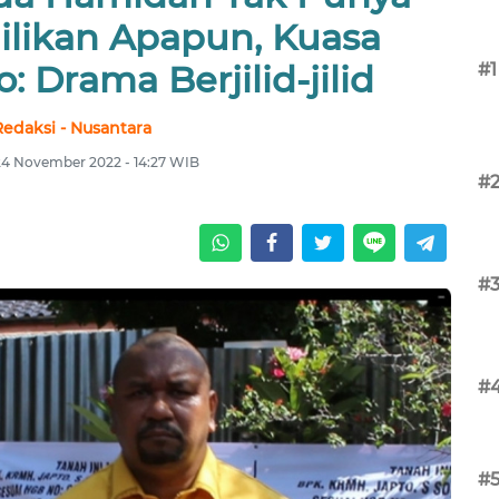
ilikan Apapun, Kuasa
 Drama Berjilid-jilid
#1
Redaksi - Nusantara
24 November 2022 - 14:27 WIB
#
#
#
#