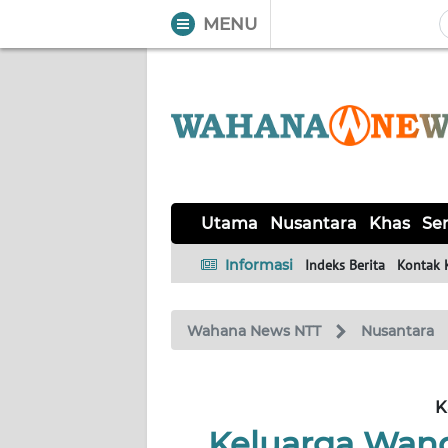
MENU
WAHANA
Tutup
TV
UTAMA
NUSANTARA
Utama
Nusantara
Khas
Ser
KHAS
Informasi
Indeks Berita
Kontak 
SERBA-
Wahana News NTT
Nusantara
SERBI
LABUAN
K
BAJO
Keluarga Wan