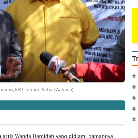
T
#
#
marno, KRT Tohom Purba. (Wahana)
#
#
#
 artis Wanda Hamidah yang didiami pamannya