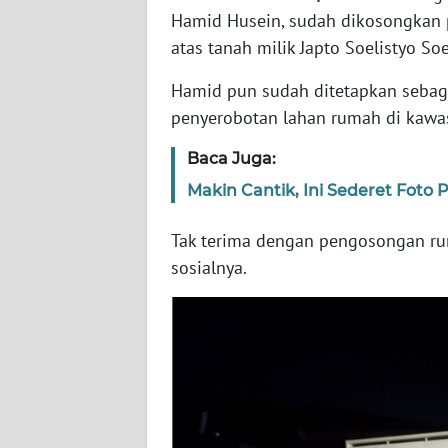
WN
Hamid Husein, sudah dikosongkan pa
JABAR
atas tanah milik Japto Soelistyo S
WN
Hamid pun sudah ditetapkan sebaga
BANTEN
penyerobotan lahan rumah di kawasa
Baca Juga:
WN
NTT
Makin Cantik, Ini Sederet Foto
WN
Tak terima dengan pengosongan ru
KEPRI
sosialnya.
WN
PAPUA
WN
PAPUA
BARAT