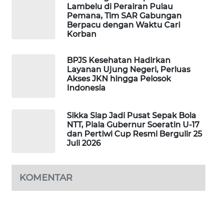
Lambelu di Perairan Pulau
Pemana, Tim SAR Gabungan
KRT
Berpacu dengan Waktu Cari
NEWS
Korban
KARING
BPJS Kesehatan Hadirkan
NEWS
Layanan Ujung Negeri, Perluas
Akses JKN hingga Pelosok
Indonesia
JURNAL
MARITIM
Sikka Siap Jadi Pusat Sepak Bola
NTT, Piala Gubernur Soeratin U-17
HUMBANG
dan Pertiwi Cup Resmi Bergulir 25
NEWS
Juli 2026
GARONGGANG
NEWS
KOMENTAR
FISUELRI
ID