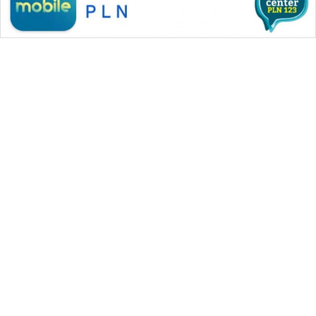
WAHANA MEDIA GROUP
|
|
|
WAHANA NEWS co
WAHANA TANI
WAHANA ADVOKAT
|
|
WAHANA INFRASTRUKTUR
WAHANA KONSUMEN
|
|
|
WAHANA LISTRIK
WAHANA TRAVEL
WAHANA TV
|
|
|
WAHANANEWS id
WAHANANEWS CO ID
WAHANANEWS NET
|
|
|
WAHANA SPORT ID
Wahana UMKM
Wahana Seleb
|
|
|
Wahana Persona
Wahana Otomotif
Wahana Health