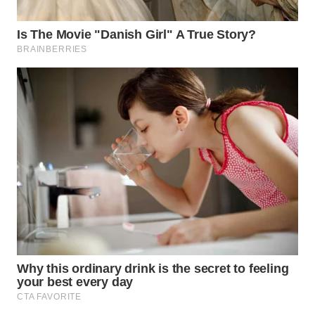
WAHANA
HEALTH
WAHANA
DESA
WISATA
LAPAK
WAHANA
Wahana
Network
KONSUMEN
LISTRIK
MASYARAKAT