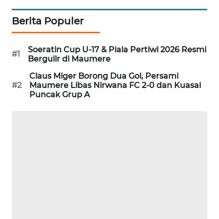
ENERGI
Berita Populer
NEWS
Soeratin Cup U-17 & Piala Pertiwi 2026 Resmi
#1
CILEUNGSI
Bergulir di Maumere
NEWS
Claus Miger Borong Dua Gol, Persami
#2
Maumere Libas Nirwana FC 2-0 dan Kuasai
BERKAT
Puncak Grup A
NEWS
BERAMPU
NEWS
ANUGERAH
NEWS
AKHLAK
ID