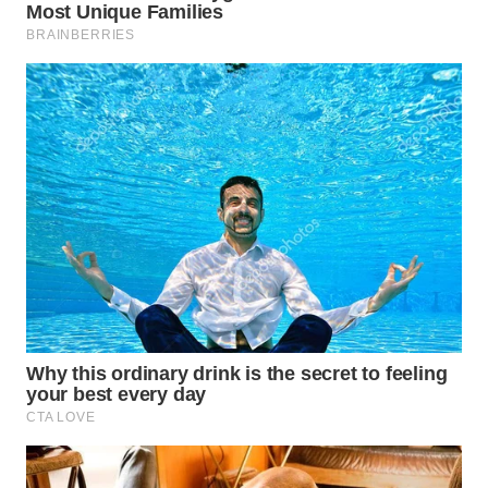
LABUANBAJO
WN
BORNEO
Wahana
Media
Group
WAHANA
NEWS
WAHANA
TANI
WAHANA
ADVOKAT
WAHANA