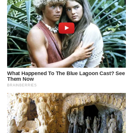
WN
LABUHANBATU
WN
TAPANULI
TENGAH
WN DELI
SERDANG
WN
TEBING
TINGGI
WN
PAKPAK
WN