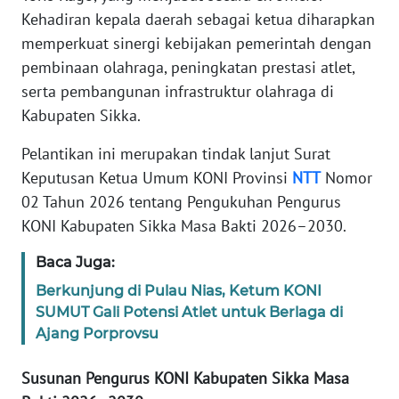
BARAT
Kehadiran kepala daerah sebagai ketua diharapkan
memperkuat sinergi kebijakan pemerintah dengan
WN
pembinaan olahraga, peningkatan prestasi atlet,
RIAU
serta pembangunan infrastruktur olahraga di
Kabupaten Sikka.
WN
SERAMBI
Pelantikan ini merupakan tindak lanjut Surat
Keputusan Ketua Umum KONI Provinsi
NTT
Nomor
WN
02 Tahun 2026 tentang Pengukuhan Pengurus
JAMBI
KONI Kabupaten Sikka Masa Bakti 2026–2030.
WN
Baca Juga:
SULTRA
Berkunjung di Pulau Nias, Ketum KONI
SUMUT Gali Potensi Atlet untuk Berlaga di
WN
Ajang Porprovsu
NTB
Susunan Pengurus KONI Kabupaten Sikka Masa
WN