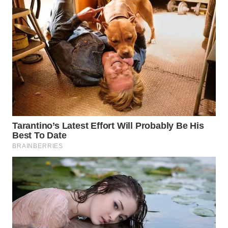
INFRASTRUKTUR
WAHANA
KONSUMEN
WAHANA
LISTRIK
WAHANA
TRAVEL
WAHANA
TV
WAHANANEWS
ID
WAHANANEWS