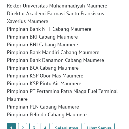
LAMPUNG
Rektor Universitas Muhammadiyah Maumere
Direktur Akademi Farmasi Santo Fransiskus
WN
Xaverius Maumere
JATENG
Pimpinan Bank NTT Cabang Maumere
Pimpinan BRI Cabang Maumere
WN
NUSANTARA
Pimpinan BNI Cabang Maumere
Pimpinan Bank Mandiri Cabang Maumere
WN
Pimpinan Bank Danamon Cabang Maumere
JOGJA
Pimpinan BCA Cabang Maumere
Pimpinan KSP Obor Mas Maumere
WN
Pimpinan KSP Pintu Air Maumere
JATIM
Pimpinan PT Pertamina Patra Niaga Fuel Terminal
Maumere
WN
Pimpinan PLN Cabang Maumere
BALI
Pimpinan Pelindo Cabang Maumere
WN
1
2
3
4
Selanjutnya
Lihat Semua
KALBAR