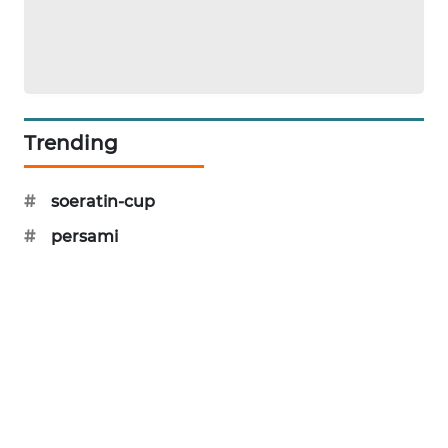
PERAPKI
NEWS
SONYA
ASA
Trending
NEWS
#
soeratin-cup
#
persami