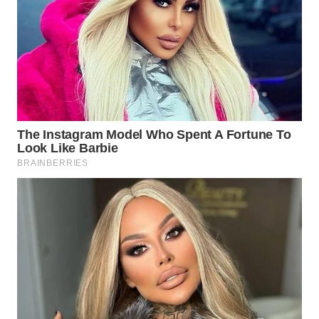
WN
PURWAKARTA
WN
PRIANGAN
TIMUR
WN
SEMARANG
WN
SOLO
WN
BOROBUDUR
WN