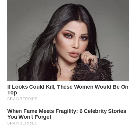
KELISTRIKAN
WALINKI
ID
MAWAKA
ID
MARTABAT
NET
PLN
WATCH
MKLI
LPKKI