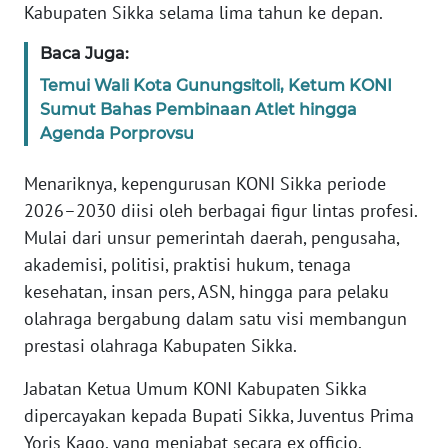
Kabupaten Sikka selama lima tahun ke depan.
WN
Baca Juga:
JABAR
Temui Wali Kota Gunungsitoli, Ketum KONI
Sumut Bahas Pembinaan Atlet hingga
WN
Agenda Porprovsu
BANTEN
Menariknya, kepengurusan KONI Sikka periode
WN
2026–2030 diisi oleh berbagai figur lintas profesi.
NTT
Mulai dari unsur pemerintah daerah, pengusaha,
akademisi, politisi, praktisi hukum, tenaga
WN
kesehatan, insan pers, ASN, hingga para pelaku
KEPRI
olahraga bergabung dalam satu visi membangun
prestasi olahraga Kabupaten Sikka.
WN
PAPUA
Jabatan Ketua Umum KONI Kabupaten Sikka
dipercayakan kepada Bupati Sikka, Juventus Prima
WN
PAPUA
Yoris Kago, yang menjabat secara ex officio.