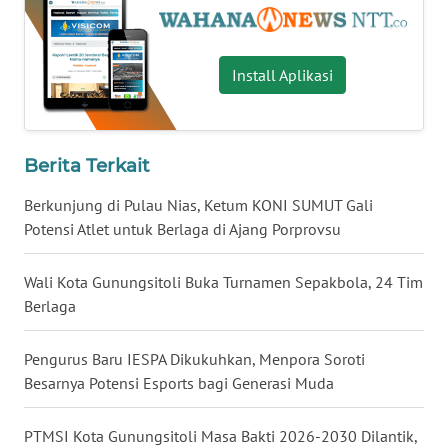
WN
SULUT
Install Aplikasi
WN
MALUKU
Berita Terkait
WN
Berkunjung di Pulau Nias, Ketum KONI SUMUT Gali
MALUT
Potensi Atlet untuk Berlaga di Ajang Porprovsu
WN
Wali Kota Gunungsitoli Buka Turnamen Sepakbola, 24 Tim
DAIRI
Berlaga
WN
Pengurus Baru IESPA Dikukuhkan, Menpora Soroti
DANAU
Besarnya Potensi Esports bagi Generasi Muda
TOBA
PTMSI Kota Gunungsitoli Masa Bakti 2026-2030 Dilantik,
WN