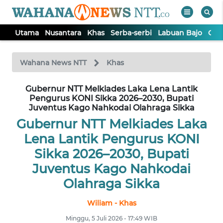
Utama
Nusantara
Khas
Serba-serbi
Labuan Bajo
Opi
WAHANA
Tutup
TV
Wahana News NTT
Khas
Gubernur NTT Melkiades Laka Lena Lantik
UTAMA
Pengurus KONI Sikka 2026–2030, Bupati
Juventus Kago Nahkodai Olahraga Sikka
NUSANTARA
Gubernur NTT Melkiades Laka
Lena Lantik Pengurus KONI
KHAS
Sikka 2026–2030, Bupati
Juventus Kago Nahkodai
SERBA-
Olahraga Sikka
SERBI
Wiliam - Khas
LABUAN
Minggu, 5 Juli 2026 - 17:49 WIB