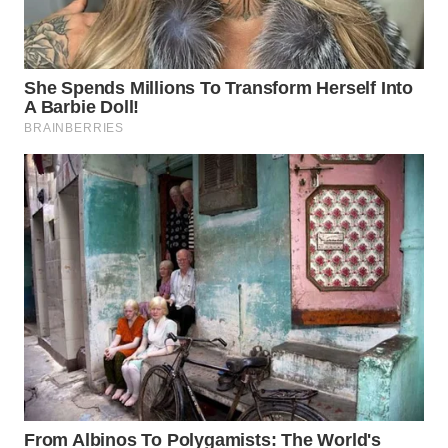
MADURA
WN
SURABAYA
WN
NATUNA
WN
BINTAN
WN
MANDALIKA
WN
LIKUPANG
WN