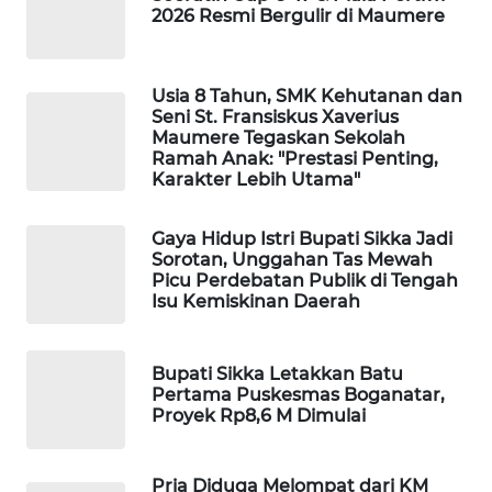
NEWS
2026 Resmi Bergulir di Maumere
SIDIKALANG
NEWS
Usia 8 Tahun, SMK Kehutanan dan
Seni St. Fransiskus Xaverius
Maumere Tegaskan Sekolah
SIBARAGAS
Ramah Anak: "Prestasi Penting,
NEWS
Karakter Lebih Utama"
METRO
Gaya Hidup Istri Bupati Sikka Jadi
SIANTAR
Sorotan, Unggahan Tas Mewah
NEWS
Picu Perdebatan Publik di Tengah
Isu Kemiskinan Daerah
METRO
MEDAN
Bupati Sikka Letakkan Batu
NEWS
Pertama Puskesmas Boganatar,
Proyek Rp8,6 M Dimulai
METRO
JAKARTA
NEWS
Pria Diduga Melompat dari KM