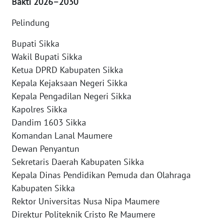
Bakti 2026–2030
SULTENG
Pelindung
WN
SULBAR
Bupati Sikka
Wakil Bupati Sikka
WN
Ketua DPRD Kabupaten Sikka
BABEL
Kepala Kejaksaan Negeri Sikka
Kepala Pengadilan Negeri Sikka
WN
Kapolres Sikka
SUMBAR
Dandim 1603 Sikka
Komandan Lanal Maumere
WN
Dewan Penyantun
SUMSEL
Sekretaris Daerah Kabupaten Sikka
WN
Kepala Dinas Pendidikan Pemuda dan Olahraga
BENGKULU
Kabupaten Sikka
Rektor Universitas Nusa Nipa Maumere
WN
Direktur Politeknik Cristo Re Maumere