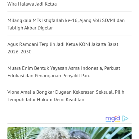
Wira Halawa Jadi Ketua
NIAS
Milangkala MTs Istigfarlah ke-16, Ajang Voli SD/MI dan
WN
LANGKAT
Tabligh Akbar Digelar
WN
Agus Ramdani Terpilih Jadi Ketua KONI Jakarta Barat
TAPANULI
2026-2030
SELATAN
Muara Enim Bentuk Yayasan Asma Indonesia, Perkuat
WN
Edukasi dan Penanganan Penyakit Paru
TANJUNG
LESUNG
Viona Amalia Bongkar Dugaan Kekerasan Seksual, Pilih
Tempuh Jalur Hukum Demi Keadilan
WN
KARO
WN
SIMALUNGUN