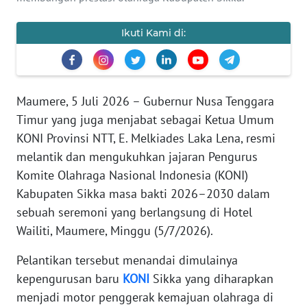
PEDOMAN
MEDIA
SIBER
Ikuti Kami di:
REDAKSI
Maumere, 5 Juli 2026 – Gubernur Nusa Tenggara
KARIR
Timur yang juga menjabat sebagai Ketua Umum
KONI Provinsi NTT, E. Melkiades Laka Lena, resmi
DISCLAIMER
melantik dan mengukuhkan jajaran Pengurus
Komite Olahraga Nasional Indonesia (KONI)
Wahana
News
Kabupaten Sikka masa bakti 2026–2030 dalam
Regional
sebuah seremoni yang berlangsung di Hotel
Wailiti, Maumere, Minggu (5/7/2026).
WN
SUMUT
Pelantikan tersebut menandai dimulainya
kepengurusan baru
KONI
Sikka yang diharapkan
WN
menjadi motor penggerak kemajuan olahraga di
JAKARTA