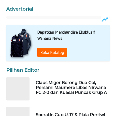
LKKI
Advertorial
KOPEKLIN
Dapatkan Merchandise Eksklusif
PORTAL
KONSUMEN
Wahana News
FORWAMKI
Buka Katalog
ALPERKLINAS
Pilihan Editor
FORJASIDA
Claus Miger Borong Dua Gol,
Persami Maumere Libas Nirwana
FC 2-0 dan Kuasai Puncak Grup A
TAMBANG
NEWS
SITUNGIR
Soeratin Cup U-17 & Piala Pertiwi