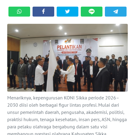
BAJO
OPINI
Informasi
INDEKS
BERITA
KONTAK
KAMI
INFO
Menariknya, kepengurusan KONI Sikka periode 2026–
IKLAN
2030 diisi oleh berbagai figur lintas profesi. Mulai dari
unsur pemerintah daerah, pengusaha, akademisi, politisi,
TENTANG
praktisi hukum, tenaga kesehatan, insan pers, ASN, hingga
KAMI
para pelaku olahraga bergabung dalam satu visi
membangun prestasi olahraga Kabupaten Sikka.