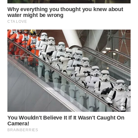
WN
PADANG
LAWAS
WN
SUMEDANG
WN
CIANJUR
WN
KEPULAUAN
SERIBU
WN
TANGERANG
WN
BINJAI