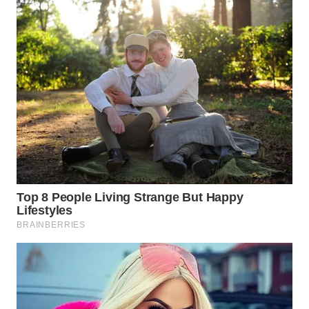
WN
CIREBON
WN
INDRAMAYU
WN
KUNINGAN
WN
MAJALENGKA
WN
SUBANG
WN
SUKABUMI