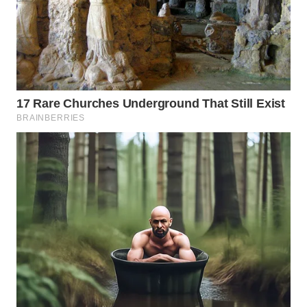
KARAWANG
WN
BEKASI
WN
BOGOR
WN
DEPOK
WN
TAPANULI
UTARA
WN
SAMOSIR