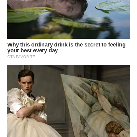
CO ID
WAHANANEWS
NET
WAHANA
SPORT
WAHANA
UMKM
WAHANA
SELEB
WAHANA
PERSONA
WAHANA
OTOMOTIF