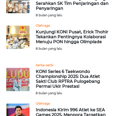
Serahkan SK Tim Penjaringan dan
Penyaringan
WN
8 bulan yang lalu
SULUT
Olahraga
WN
Kunjungi KONI Pusat, Erick Thohir
Tekankan Pentingnya Kolaborasi
MALUKU
Menuju PON hingga Olimpiade
8 bulan yang lalu
WN
MALUT
Serba-serbi
WN
KONI Series 6 Taekwondo
DAIRI
Championship 2025: Dua Atlet
Sakti Club RPTRA Pulogebang
Permai Ukir Prestasi
WN
8 bulan yang lalu
DANAU
TOBA
Olahraga
Indonesia Kirim 996 Atlet ke SEA
WN
Games 2025, Menpora Targetkan