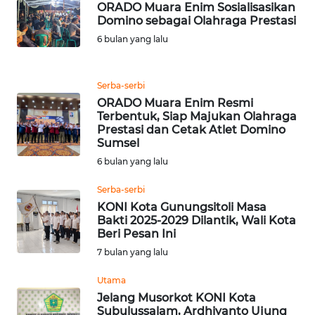
ORADO Muara Enim Sosialisasikan
Domino sebagai Olahraga Prestasi
WN
6 bulan yang lalu
KALTENG
Serba-serbi
WN
ORADO Muara Enim Resmi
KALTARA
Terbentuk, Siap Majukan Olahraga
Prestasi dan Cetak Atlet Domino
WN
Sumsel
KALSEL
6 bulan yang lalu
Serba-serbi
WN
KONI Kota Gunungsitoli Masa
KALTIM
Bakti 2025-2029 Dilantik, Wali Kota
Beri Pesan Ini
WN
7 bulan yang lalu
SULSEL
Utama
WN
Jelang Musorkot KONI Kota
Subulussalam, Ardhiyanto Ujung
GORONTALO