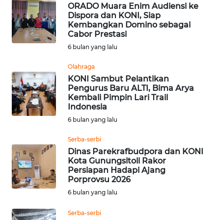
LAMPUNG
ORADO Muara Enim Audiensi ke
Dispora dan KONI, Siap
Kembangkan Domino sebagai
WN
Cabor Prestasi
JATENG
6 bulan yang lalu
WN
Olahraga
NUSANTARA
KONI Sambut Pelantikan
Pengurus Baru ALTI, Bima Arya
Kembali Pimpin Lari Trail
WN
Indonesia
JOGJA
6 bulan yang lalu
WN
Serba-serbi
JATIM
Dinas Parekrafbudpora dan KONI
Kota Gunungsitoli Rakor
Persiapan Hadapi Ajang
WN
Porprovsu 2026
BALI
6 bulan yang lalu
WN
Serba-serbi
KALBAR