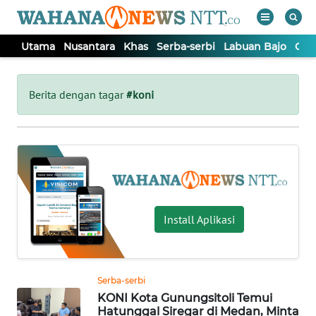
Utama
Nusantara
Khas
Serba-serbi
Labuan Bajo
Opi
WAHANA
Tutup
TV
Berita dengan tagar
#koni
UTAMA
NUSANTARA
KHAS
Install Aplikasi
SERBA-
SERBI
Serba-serbi
KONI Kota Gunungsitoli Temui
LABUAN
Hatunggal Siregar di Medan, Minta