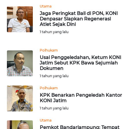
WN
Utama
PADANG
Jaga Peringkat Bali di PON, KONI
LAWAS
Denpasar Siapkan Regenerasi
Atlet Sejak Dini
WN
1 tahun yang lalu
SUMEDANG
Polhukam
WN
Usai Penggeledahan, Ketum KONI
CIANJUR
Jatim Sebut KPK Bawa Sejumlah
Dokumen
WN
1 tahun yang lalu
KEPULAUAN
SERIBU
Polhukam
KPK Benarkan Pengeledah Kantor
WN
KONI Jatim
TANGERANG
1 tahun yang lalu
Utama
WN
Pemkot Bandarlampung: Tempat
BINJAI