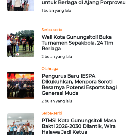
PEDOMAN
untuk Berlaga di Ajang Porprovsu
MEDIA
1 bulan yang lalu
SIBER
REDAKSI
Serba-serbi
Wali Kota Gunungsitoli Buka
Turnamen Sepakbola, 24 Tim
KARIR
Berlaga
2 bulan yang lalu
DISCLAIMER
Olahraga
Pengurus Baru IESPA
Wahana
Dikukuhkan, Menpora Soroti
News
Besarnya Potensi Esports bagi
Regional
Generasi Muda
2 bulan yang lalu
WN
SUMUT
Serba-serbi
PTMSI Kota Gunungsitoli Masa
Bakti 2026-2030 Dilantik, Wira
WN
Halawa Jadi Ketua
JAKARTA