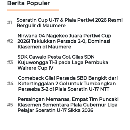
Berita Populer
WN
PURWAKARTA
Soeratin Cup U-17 & Piala Pertiwi 2026 Resmi
#1
Bergulir di Maumere
WN
Nirwana 04 Nagekeo Juara Pertiwi Cup
PRIANGAN
#2
2026! Taklukkan Persada 2-0, Dominasi
TIMUR
Klasemen di Maumere
SDK Cawalo Pesta Gol, Gilas SDN
WN
#3
Kujuwongga 11-3 pada Laga Pembuka
Wairere Cup IV
SEMARANG
Comeback Gila! Persada SBD Bangkit dari
WN
#4
Ketertinggalan 2 Gol untuk Tumbangkan
Persesba 3-2 di Piala Soeratin U-17 NTT
SOLO
Persaingan Memanas, Empat Tim Puncaki
#5
Klasemen Sementara Piala Gubernur Liga
WN
Pelajar Soeratin U-17 Sikka 2026
BOROBUDUR
WN