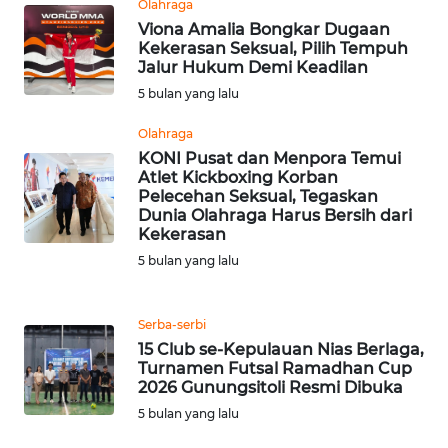
Olahraga
BARAT
Viona Amalia Bongkar Dugaan
Kekerasan Seksual, Pilih Tempuh
WN
Jalur Hukum Demi Keadilan
RIAU
5 bulan yang lalu
Olahraga
WN
KONI Pusat dan Menpora Temui
SERAMBI
Atlet Kickboxing Korban
Pelecehan Seksual, Tegaskan
WN
Dunia Olahraga Harus Bersih dari
JAMBI
Kekerasan
5 bulan yang lalu
WN
SULTRA
Serba-serbi
15 Club se-Kepulauan Nias Berlaga,
WN
Turnamen Futsal Ramadhan Cup
NTB
2026 Gunungsitoli Resmi Dibuka
5 bulan yang lalu
WN