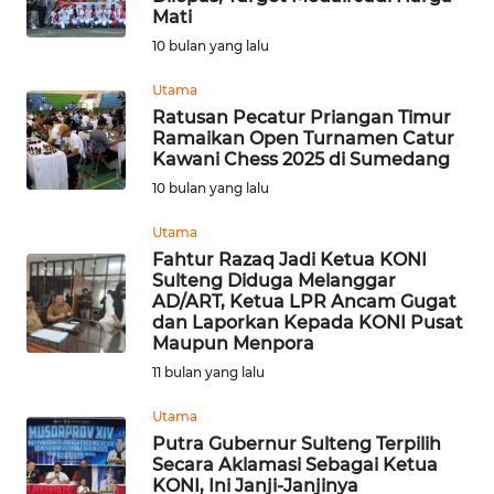
Mati
WN
10 bulan yang lalu
LABUHANBATU
Utama
WN
Ratusan Pecatur Priangan Timur
TAPANULI
Ramaikan Open Turnamen Catur
Kawani Chess 2025 di Sumedang
TENGAH
10 bulan yang lalu
WN DELI
Utama
SERDANG
Fahtur Razaq Jadi Ketua KONI
Sulteng Diduga Melanggar
WN
AD/ART, Ketua LPR Ancam Gugat
dan Laporkan Kepada KONI Pusat
TEBING
Maupun Menpora
TINGGI
11 bulan yang lalu
WN
Utama
PAKPAK
Putra Gubernur Sulteng Terpilih
Secara Aklamasi Sebagai Ketua
KONI, Ini Janji-Janjinya
WN