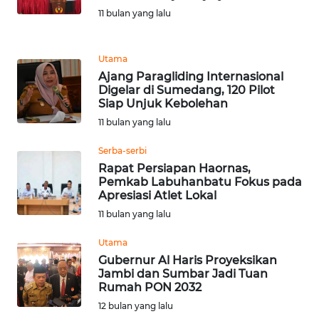
KARAWANG
11 bulan yang lalu
WN
Utama
BEKASI
Ajang Paragliding Internasional
Digelar di Sumedang, 120 Pilot
WN
Siap Unjuk Kebolehan
BOGOR
11 bulan yang lalu
Serba-serbi
WN
Rapat Persiapan Haornas,
DEPOK
Pemkab Labuhanbatu Fokus pada
Apresiasi Atlet Lokal
WN
11 bulan yang lalu
TAPANULI
UTARA
Utama
Gubernur Al Haris Proyeksikan
Jambi dan Sumbar Jadi Tuan
WN
Rumah PON 2032
SAMOSIR
12 bulan yang lalu