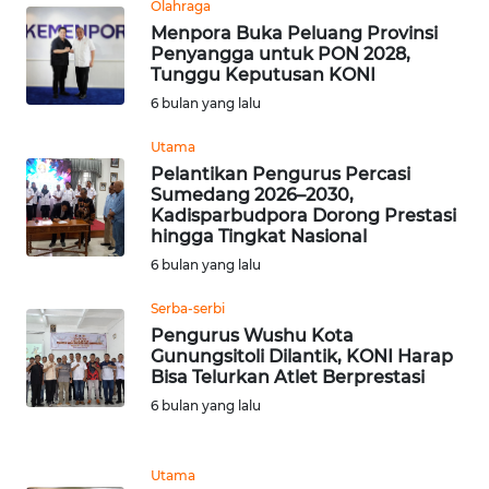
Olahraga
SULTENG
Menpora Buka Peluang Provinsi
Penyangga untuk PON 2028,
WN
Tunggu Keputusan KONI
SULBAR
6 bulan yang lalu
WN
Utama
BABEL
Pelantikan Pengurus Percasi
Sumedang 2026–2030,
Kadisparbudpora Dorong Prestasi
WN
hingga Tingkat Nasional
SUMBAR
6 bulan yang lalu
WN
Serba-serbi
SUMSEL
Pengurus Wushu Kota
Gunungsitoli Dilantik, KONI Harap
Bisa Telurkan Atlet Berprestasi
WN
6 bulan yang lalu
BENGKULU
WN
Utama