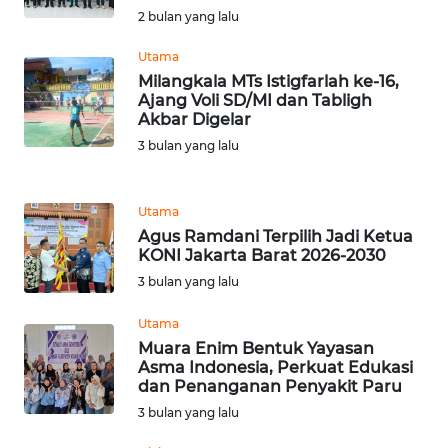
2 bulan yang lalu
WN
Utama
JABAR
Milangkala MTs Istigfarlah ke-16,
Ajang Voli SD/MI dan Tabligh
Akbar Digelar
WN
BANTEN
3 bulan yang lalu
WN
Utama
NTT
Agus Ramdani Terpilih Jadi Ketua
KONI Jakarta Barat 2026-2030
WN
3 bulan yang lalu
KEPRI
Utama
WN
Muara Enim Bentuk Yayasan
PAPUA
Asma Indonesia, Perkuat Edukasi
dan Penanganan Penyakit Paru
3 bulan yang lalu
WN
PAPUA