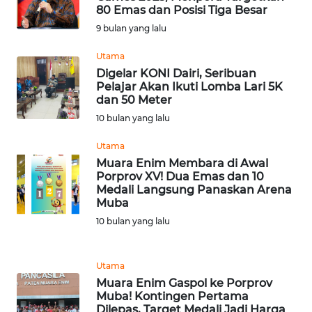
NIAS
80 Emas dan Posisi Tiga Besar
9 bulan yang lalu
WN
Utama
LANGKAT
Digelar KONI Dairi, Seribuan
Pelajar Akan Ikuti Lomba Lari 5K
WN
dan 50 Meter
TAPANULI
10 bulan yang lalu
SELATAN
Utama
Muara Enim Membara di Awal
WN
Porprov XV! Dua Emas dan 10
TANJUNG
Medali Langsung Panaskan Arena
LESUNG
Muba
10 bulan yang lalu
WN
KARO
Utama
WN
Muara Enim Gaspol ke Porprov
SIMALUNGUN
Muba! Kontingen Pertama
Dilepas, Target Medali Jadi Harga