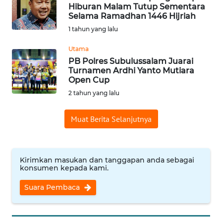
Hiburan Malam Tutup Sementara
Selama Ramadhan 1446 Hijriah
WN
1 tahun yang lalu
CIREBON
Utama
WN
PB Polres Subulussalam Juarai
Turnamen Ardhi Yanto Mutiara
INDRAMAYU
Open Cup
2 tahun yang lalu
WN
KUNINGAN
Muat Berita Selanjutnya
WN
MAJALENGKA
Kirimkan masukan dan tanggapan anda sebagai
konsumen kepada kami.
WN
SUBANG
Suara Pembaca
WN
SUKABUMI