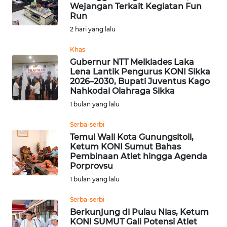
BAJO
Wejangan Terkait Kegiatan Fun
Run
OPINI
2 hari yang lalu
Khas
Informasi
Gubernur NTT Melkiades Laka
Lena Lantik Pengurus KONI Sikka
INDEKS
2026–2030, Bupati Juventus Kago
BERITA
Nahkodai Olahraga Sikka
1 bulan yang lalu
KONTAK
Serba-serbi
KAMI
Temui Wali Kota Gunungsitoli,
Ketum KONI Sumut Bahas
INFO
Pembinaan Atlet hingga Agenda
IKLAN
Porprovsu
1 bulan yang lalu
TENTANG
Serba-serbi
KAMI
Berkunjung di Pulau Nias, Ketum
KONI SUMUT Gali Potensi Atlet