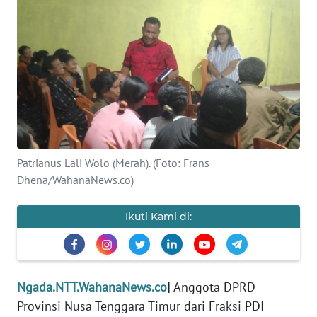
BAJO
OPINI
Informasi
INDEKS
BERITA
Patrianus Lali Wolo (Merah). (Foto: Frans
KONTAK
KAMI
Dhena/WahanaNews.co)
INFO
Ikuti Kami di:
IKLAN
TENTANG
KAMI
Ngada.NTT.WahanaNews.co
|
Anggota DPRD
Provinsi Nusa Tenggara Timur dari Fraksi PDI