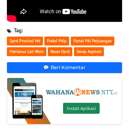
LAMPUNG
WN
JATENG
Tag:
WN
Dprd Provinsi Ntt
Fraksi Pdip
Partai Pdi Perjuangan
NUSANTARA
Patrianus Lali Wolo
Reses Dprd
Serap Aspirasi
WN
JOGJA
Beri Komentar
WN
JATIM
WN
BALI
Install Aplikasi
WN
KALBAR