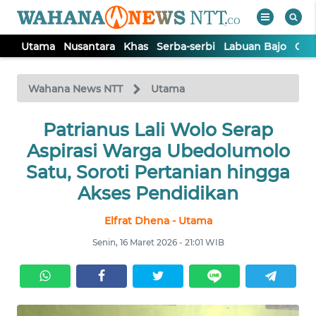
Utama
Nusantara
Khas
Serba-serbi
Labuan Bajo
Opi
WAHANA
Tutup
TV
Wahana News NTT
Utama
Patrianus Lali Wolo Serap
UTAMA
Aspirasi Warga Ubedolumolo
NUSANTARA
Satu, Soroti Pertanian hingga
Akses Pendidikan
KHAS
Elfrat Dhena - Utama
Senin, 16 Maret 2026 - 21:01 WIB
SERBA-
SERBI
LABUAN