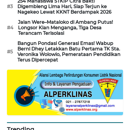
254 Mahasiswa STKIP Citra Bakti
NEWS
#3
Digembleng Lima Hari, Siap Terjun ke
Nagekeo Lewat KKNT Berdampak 2026
SIDIKALANG
Jalan Were–Mataloko di Ambang Putus!
NEWS
#4
Longsor Kian Menganga, Tiga Desa
Terancam Terisolasi
SIBARAGAS
Bangun Pondasi Generasi Emas! Wabup
NEWS
Berni Dhey Letakkan Batu Pertama TK Sta.
#5
Veronika Wolowio, Pemerataan Pendidikan
METRO
Terus Dipercepat
SIANTAR
NEWS
METRO
MEDAN
NEWS
METRO
JAKARTA
NEWS
Trending