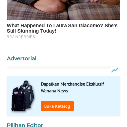
CO ID
WAHANANEWS
NET
WAHANA
SPORT
WAHANA
Advertorial
UMKM
WAHANA
Dapatkan Merchandise Eksklusif
SELEB
Wahana News
WAHANA
PERSONA
Buka Katalog
WAHANA
Pilihan Editor
OTOMOTIF