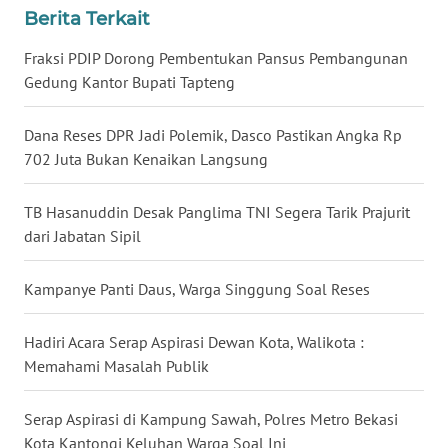
Berita Terkait
WN
Fraksi PDIP Dorong Pembentukan Pansus Pembangunan
KALTENG
Gedung Kantor Bupati Tapteng
WN
Dana Reses DPR Jadi Polemik, Dasco Pastikan Angka Rp
KALTARA
702 Juta Bukan Kenaikan Langsung
WN
TB Hasanuddin Desak Panglima TNI Segera Tarik Prajurit
KALSEL
dari Jabatan Sipil
WN
Kampanye Panti Daus, Warga Singgung Soal Reses
KALTIM
Hadiri Acara Serap Aspirasi Dewan Kota, Walikota :
WN
Memahami Masalah Publik
SULSEL
Serap Aspirasi di Kampung Sawah, Polres Metro Bekasi
WN
Kota Kantongi Keluhan Warga Soal Ini
GORONTALO