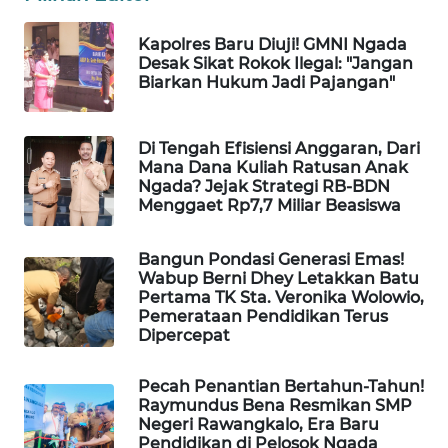
Kapolres Baru Diuji! GMNI Ngada
WAHANA
Desak Sikat Rokok Ilegal: "Jangan
HEALTH
Biarkan Hukum Jadi Pajangan"
WAHANA
DESA
Di Tengah Efisiensi Anggaran, Dari
Mana Dana Kuliah Ratusan Anak
WISATA
Ngada? Jejak Strategi RB-BDN
Menggaet Rp7,7 Miliar Beasiswa
LAPAK
WAHANA
Bangun Pondasi Generasi Emas!
Wabup Berni Dhey Letakkan Batu
Wahana
Pertama TK Sta. Veronika Wolowio,
Network
Pemerataan Pendidikan Terus
Dipercepat
KONSUMEN
LISTRIK
Pecah Penantian Bertahun-Tahun!
Raymundus Bena Resmikan SMP
Negeri Rawangkalo, Era Baru
MASYARAKAT
Pendidikan di Pelosok Ngada