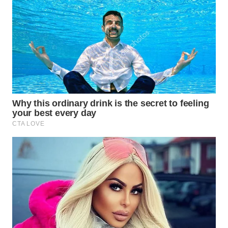
LABUANBAJO
WN
BORNEO
Wahana
Media
Group
WAHANA
NEWS
WAHANA
TANI
WAHANA
ADVOKAT
WAHANA