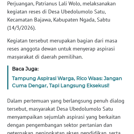
PEDOMAN
Perjuangan, Patrianus Lali Wolo, melaksanakan
MEDIA
kegiatan reses di Desa Ubedolumolo Satu,
SIBER
Kecamatan Bajawa, Kabupaten Ngada, Sabtu
(14/3/2026).
REDAKSI
Kegiatan tersebut merupakan bagian dari masa
KARIR
reses anggota dewan untuk menyerap aspirasi
masyarakat di daerah pemilihan.
DISCLAIMER
Baca Juga:
Wahana
Tampung Aspirasi Warga, Rico Waas: Jangan
News
Cuma Dengar, Tapi Langsung Eksekusi!
Regional
Dalam pertemuan yang berlangsung penuh dialog
WN
tersebut, masyarakat Desa Ubedolumolo Satu
SUMUT
menyampaikan sejumlah aspirasi yang berkaitan
dengan pengembangan sektor pertanian dan
WN
JAKARTA
peternakan, peningkatan akses pendidikan, serta