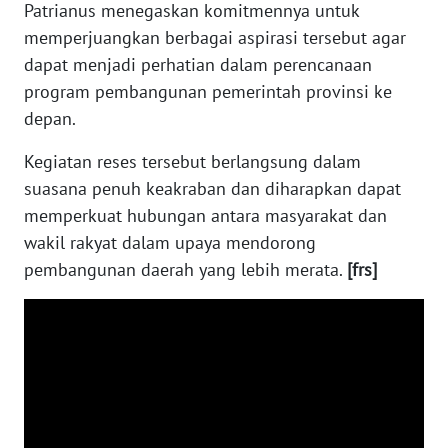
SULTENG
Patrianus menegaskan komitmennya untuk
memperjuangkan berbagai aspirasi tersebut agar
WN
dapat menjadi perhatian dalam perencanaan
SULBAR
program pembangunan pemerintah provinsi ke
depan.
WN
BABEL
Kegiatan reses tersebut berlangsung dalam
suasana penuh keakraban dan diharapkan dapat
WN
memperkuat hubungan antara masyarakat dan
SUMBAR
wakil rakyat dalam upaya mendorong
pembangunan daerah yang lebih merata.
[frs]
WN
SUMSEL
WN
BENGKULU
WN