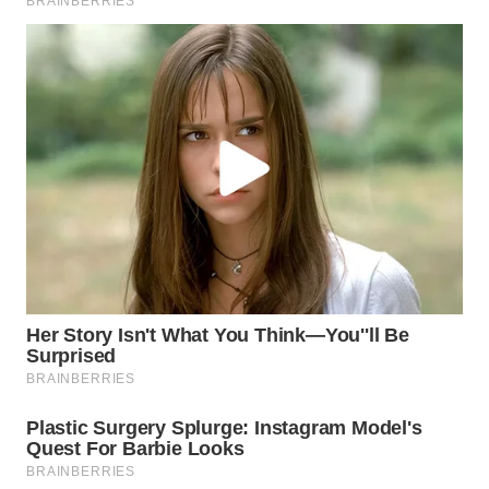
WN
LABUHANBATU
WN
TAPANULI
TENGAH
WN DELI
SERDANG
WN
TEBING
TINGGI
WN
PAKPAK
WN