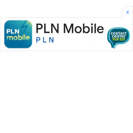
X
WAHANA MEDIA GROUP
|
|
|
WAHANA NEWS co
WAHANA TANI
WAHANA ADVOKAT