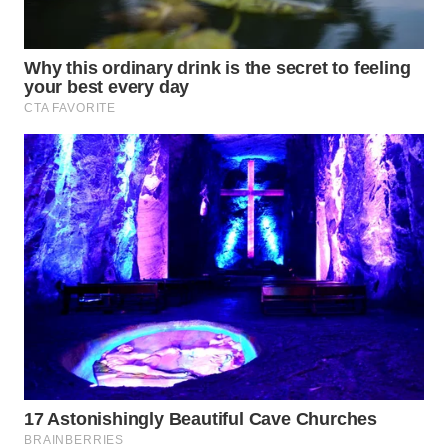
WN
PURWAKARTA
WN
PRIANGAN
TIMUR
WN
SEMARANG
WN
SOLO
WN
BOROBUDUR
WN