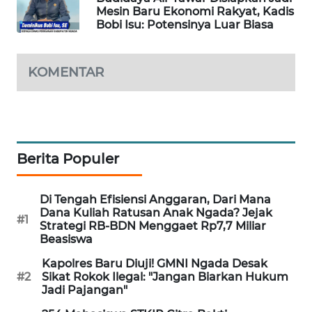
Mesin Baru Ekonomi Rakyat, Kadis
LKKI
Bobi Isu: Potensinya Luar Biasa
KOPEKLIN
KOMENTAR
PORTAL
KONSUMEN
FORWAMKI
Berita Populer
ALPERKLINAS
Di Tengah Efisiensi Anggaran, Dari Mana
FORJASIDA
Dana Kuliah Ratusan Anak Ngada? Jejak
#1
Strategi RB-BDN Menggaet Rp7,7 Miliar
Beasiswa
TAMBANG
Kapolres Baru Diuji! GMNI Ngada Desak
NEWS
#2
Sikat Rokok Ilegal: "Jangan Biarkan Hukum
Jadi Pajangan"
SITUNGIR