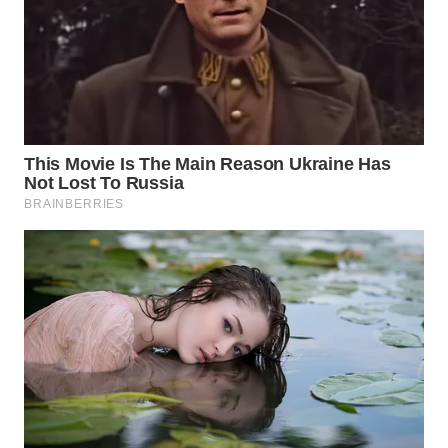
WN
CIREBON
WN
INDRAMAYU
WN
KUNINGAN
WN
MAJALENGKA
WN
SUBANG
WN
SUKABUMI