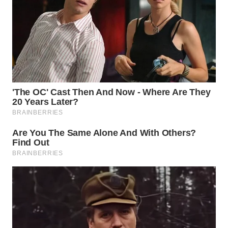
WN
PADANG
LAWAS
WN
SUMEDANG
WN
CIANJUR
WN
KEPULAUAN
SERIBU
WN
TANGERANG
WN
BINJAI