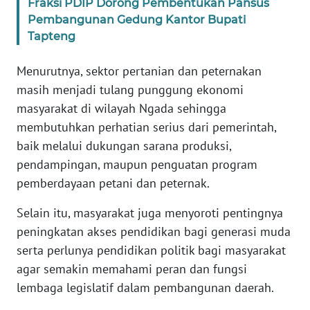
Fraksi PDIP Dorong Pembentukan Pansus
BARAT
Pembangunan Gedung Kantor Bupati
Tapteng
WN
RIAU
Menurutnya, sektor pertanian dan peternakan
masih menjadi tulang punggung ekonomi
WN
masyarakat di wilayah Ngada sehingga
SERAMBI
membutuhkan perhatian serius dari pemerintah,
baik melalui dukungan sarana produksi,
WN
JAMBI
pendampingan, maupun penguatan program
pemberdayaan petani dan peternak.
WN
Selain itu, masyarakat juga menyoroti pentingnya
SULTRA
peningkatan akses pendidikan bagi generasi muda
serta perlunya pendidikan politik bagi masyarakat
WN
NTB
agar semakin memahami peran dan fungsi
lembaga legislatif dalam pembangunan daerah.
WN