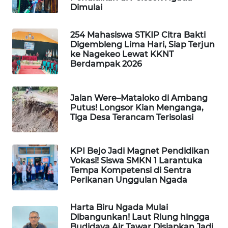
KELISTRIKAN
Dimulai
WALINKI
254 Mahasiswa STKIP Citra Bakti
ID
Digembleng Lima Hari, Siap Terjun
ke Nagekeo Lewat KKNT
Berdampak 2026
MAWAKA
ID
Jalan Were–Mataloko di Ambang
Putus! Longsor Kian Menganga,
MARTABAT
Tiga Desa Terancam Terisolasi
NET
PLN
KPI Bejo Jadi Magnet Pendidikan
WATCH
Vokasi! Siswa SMKN 1 Larantuka
Tempa Kompetensi di Sentra
Perikanan Unggulan Ngada
MKLI
Harta Biru Ngada Mulai
LPKKI
Dibangunkan! Laut Riung hingga
Budidaya Air Tawar Disiapkan Jadi