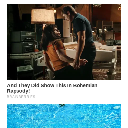
MADURA
WN
SURABAYA
WN
NATUNA
WN
BINTAN
WN
MANDALIKA
WN
LIKUPANG
WN