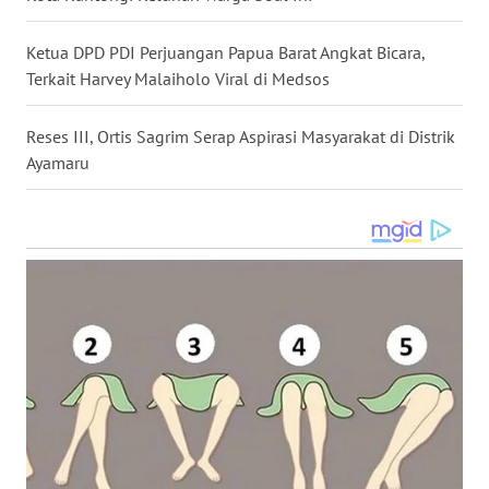
Ketua DPD PDI Perjuangan Papua Barat Angkat Bicara,
WN
SULUT
Terkait Harvey Malaiholo Viral di Medsos
WN
Reses III, Ortis Sagrim Serap Aspirasi Masyarakat di Distrik
MALUKU
Ayamaru
WN
MALUT
WN
DAIRI
WN
DANAU
TOBA
WN