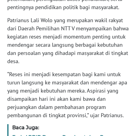
pentingnya pendidikan politik bagi masyarakat.
WN
Patrianus Lali Wolo yang merupakan wakil rakyat
JABAR
dari Daerah Pemilihan NTT V menyampaikan bahwa
kegiatan reses menjadi momentum penting untuk
WN
BANTEN
mendengar secara langsung berbagai kebutuhan
dan persoalan yang dihadapi masyarakat di tingkat
WN
desa.
NTT
“Reses ini menjadi kesempatan bagi kami untuk
WN
turun langsung ke masyarakat dan mendengar apa
KEPRI
yang menjadi kebutuhan mereka. Aspirasi yang
disampaikan hari ini akan kami bawa dan
WN
perjuangkan dalam pembahasan program
PAPUA
pembangunan di tingkat provinsi,” ujar Patrianus.
WN
Baca Juga:
PAPUA