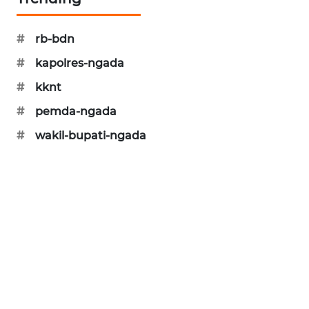
KRT
#
rb-bdn
NEWS
#
kapolres-ngada
KARING
#
kknt
NEWS
#
pemda-ngada
JURNAL
#
wakil-bupati-ngada
MARITIM
HUMBANG
NEWS
GARONGGANG
NEWS
FISUELRI
ID