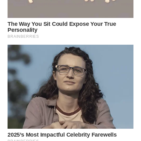
NIAS
WN
LANGKAT
WN
TAPANULI
SELATAN
WN
TANJUNG
LESUNG
WN
KARO
WN
SIMALUNGUN