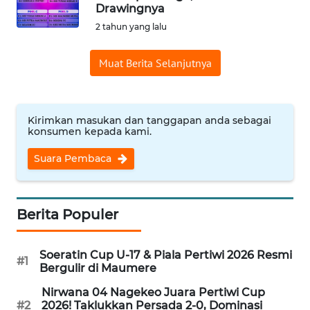
BAJO
Drawingnya
2 tahun yang lalu
OPINI
Muat Berita Selanjutnya
Informasi
INDEKS
Kirimkan masukan dan tanggapan anda sebagai
BERITA
konsumen kepada kami.
Suara Pembaca
KONTAK
KAMI
INFO
Berita Populer
IKLAN
Soeratin Cup U-17 & Piala Pertiwi 2026 Resmi
#1
TENTANG
Bergulir di Maumere
KAMI
Nirwana 04 Nagekeo Juara Pertiwi Cup
#2
2026! Taklukkan Persada 2-0, Dominasi