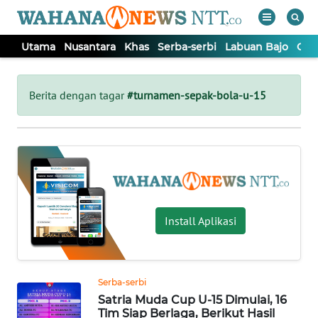
Utama
Nusantara
Khas
Serba-serbi
Labuan Bajo
Opi
WAHANA
Tutup
TV
Berita dengan tagar
#turnamen-sepak-bola-u-15
UTAMA
NUSANTARA
KHAS
Install Aplikasi
SERBA-
SERBI
Serba-serbi
Satria Muda Cup U-15 Dimulai, 16
LABUAN
Tim Siap Berlaga, Berikut Hasil