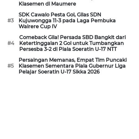
PEDOMAN
Klasemen di Maumere
MEDIA
SIBER
SDK Cawalo Pesta Gol, Gilas SDN
#3
Kujuwongga 11-3 pada Laga Pembuka
Wairere Cup IV
REDAKSI
Comeback Gila! Persada SBD Bangkit dari
#4
Ketertinggalan 2 Gol untuk Tumbangkan
KARIR
Persesba 3-2 di Piala Soeratin U-17 NTT
Persaingan Memanas, Empat Tim Puncaki
DISCLAIMER
#5
Klasemen Sementara Piala Gubernur Liga
Pelajar Soeratin U-17 Sikka 2026
Wahana
News
Regional
WN
SUMUT
WN
JAKARTA