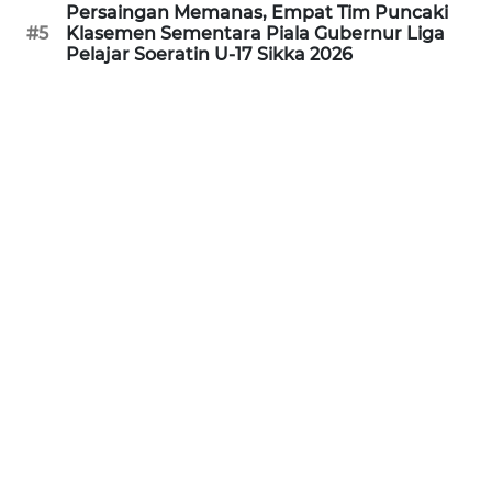
Persaingan Memanas, Empat Tim Puncaki
#5
Klasemen Sementara Piala Gubernur Liga
WN
Pelajar Soeratin U-17 Sikka 2026
JABAR
WN
BANTEN
WN
NTT
WN
KEPRI
WN
PAPUA
WN
PAPUA