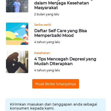
BAJO
dalam Menjaga Kesehatan
Masyarakat
OPINI
2 bulan yang lalu
Serba-serbi
Informasi
Daftar Self Care yang Bisa
Memperbaiki Mood
INDEKS
4 tahun yang lalu
BERITA
Kesehatan
KONTAK
4 Tips Mencegah Depresi yang
KAMI
Mudah Diterapkan
4 tahun yang lalu
INFO
IKLAN
Muat Berita Selanjutnya
TENTANG
KAMI
Kirimkan masukan dan tanggapan anda sebagai
konsumen kepada kami.