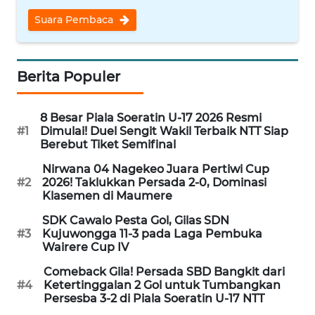
PEDOMAN
MEDIA
Suara Pembaca
SIBER
REDAKSI
Berita Populer
KARIR
8 Besar Piala Soeratin U-17 2026 Resmi
#1
Dimulai! Duel Sengit Wakil Terbaik NTT Siap
Berebut Tiket Semifinal
DISCLAIMER
Nirwana 04 Nagekeo Juara Pertiwi Cup
Wahana
#2
2026! Taklukkan Persada 2-0, Dominasi
News
Klasemen di Maumere
Regional
SDK Cawalo Pesta Gol, Gilas SDN
#3
Kujuwongga 11-3 pada Laga Pembuka
WN
Wairere Cup IV
SUMUT
Comeback Gila! Persada SBD Bangkit dari
#4
Ketertinggalan 2 Gol untuk Tumbangkan
WN
Persesba 3-2 di Piala Soeratin U-17 NTT
JAKARTA