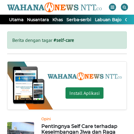
Utama
Nusantara
Khas
Serba-serbi
Labuan Bajo
Opi
WAHANA
Tutup
TV
Berita dengan tagar
#self-care
UTAMA
NUSANTARA
KHAS
Install Aplikasi
SERBA-
SERBI
Opini
Pentingnya Self Care terhadap
LABUAN
Keseimbangan Jiwa dan Raga