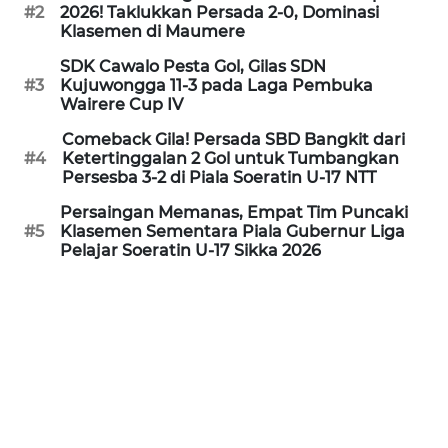
PEDOMAN
#2
2026! Taklukkan Persada 2-0, Dominasi
MEDIA
Klasemen di Maumere
SIBER
SDK Cawalo Pesta Gol, Gilas SDN
#3
Kujuwongga 11-3 pada Laga Pembuka
REDAKSI
Wairere Cup IV
Comeback Gila! Persada SBD Bangkit dari
KARIR
#4
Ketertinggalan 2 Gol untuk Tumbangkan
Persesba 3-2 di Piala Soeratin U-17 NTT
DISCLAIMER
Persaingan Memanas, Empat Tim Puncaki
#5
Klasemen Sementara Piala Gubernur Liga
Pelajar Soeratin U-17 Sikka 2026
Wahana
News
Regional
WN
SUMUT
WN
JAKARTA