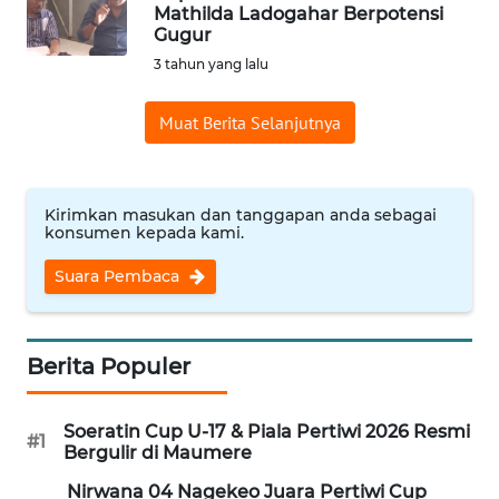
BAJO
Mathilda Ladogahar Berpotensi
Gugur
OPINI
3 tahun yang lalu
Muat Berita Selanjutnya
Informasi
INDEKS
BERITA
Kirimkan masukan dan tanggapan anda sebagai
konsumen kepada kami.
KONTAK
Suara Pembaca
KAMI
INFO
IKLAN
Berita Populer
TENTANG
Soeratin Cup U-17 & Piala Pertiwi 2026 Resmi
#1
KAMI
Bergulir di Maumere
Nirwana 04 Nagekeo Juara Pertiwi Cup