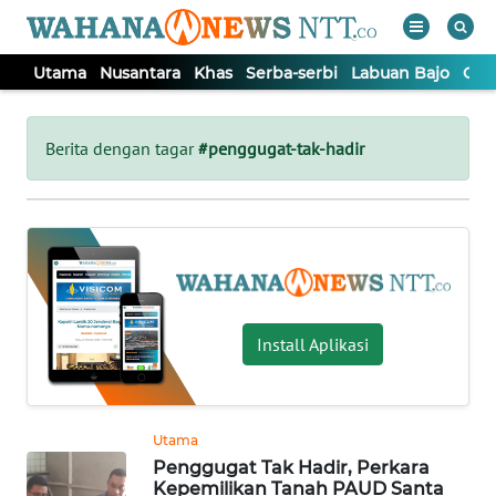
Utama
Nusantara
Khas
Serba-serbi
Labuan Bajo
Opi
WAHANA
Tutup
TV
Berita dengan tagar
#penggugat-tak-hadir
UTAMA
NUSANTARA
KHAS
Install Aplikasi
SERBA-
SERBI
Utama
Penggugat Tak Hadir, Perkara
LABUAN
Kepemilikan Tanah PAUD Santa