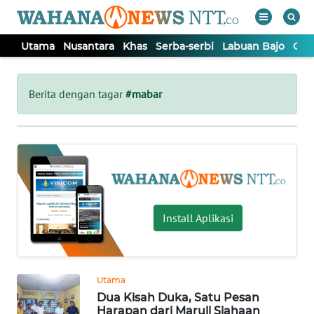
Utama
Nusantara
Khas
Serba-serbi
Labuan Bajo
Opi
WAHANA
Tutup
TV
Berita dengan tagar
#mabar
UTAMA
NUSANTARA
KHAS
Install Aplikasi
SERBA-
SERBI
Utama
Dua Kisah Duka, Satu Pesan
LABUAN
Harapan dari Maruli Siahaan