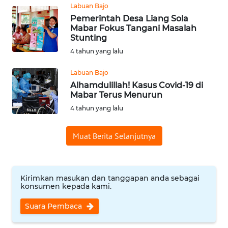
PEDOMAN
Labuan Bajo
MEDIA
Pemerintah Desa Liang Sola
SIBER
Mabar Fokus Tangani Masalah
Stunting
REDAKSI
4 tahun yang lalu
Labuan Bajo
KARIR
Alhamdulillah! Kasus Covid-19 di
Mabar Terus Menurun
DISCLAIMER
4 tahun yang lalu
Wahana
Muat Berita Selanjutnya
News
Regional
WN
Kirimkan masukan dan tanggapan anda sebagai
konsumen kepada kami.
SUMUT
Suara Pembaca
WN
JAKARTA