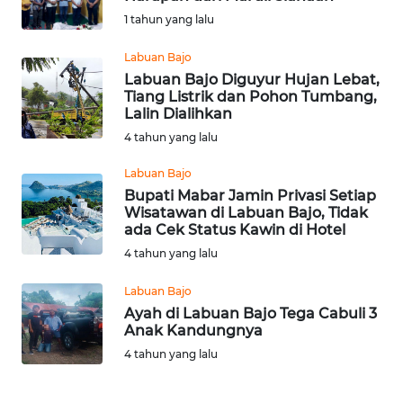
BAJO
1 tahun yang lalu
OPINI
Labuan Bajo
Labuan Bajo Diguyur Hujan Lebat,
Tiang Listrik dan Pohon Tumbang,
Informasi
Lalin Dialihkan
4 tahun yang lalu
INDEKS
BERITA
Labuan Bajo
Bupati Mabar Jamin Privasi Setiap
KONTAK
Wisatawan di Labuan Bajo, Tidak
KAMI
ada Cek Status Kawin di Hotel
4 tahun yang lalu
INFO
Labuan Bajo
IKLAN
Ayah di Labuan Bajo Tega Cabuli 3
Anak Kandungnya
TENTANG
4 tahun yang lalu
KAMI