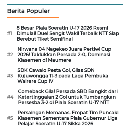
Berita Populer
WN
JABAR
8 Besar Piala Soeratin U-17 2026 Resmi
#1
Dimulai! Duel Sengit Wakil Terbaik NTT Siap
WN
Berebut Tiket Semifinal
BANTEN
Nirwana 04 Nagekeo Juara Pertiwi Cup
#2
2026! Taklukkan Persada 2-0, Dominasi
WN
Klasemen di Maumere
NTT
SDK Cawalo Pesta Gol, Gilas SDN
#3
Kujuwongga 11-3 pada Laga Pembuka
WN
Wairere Cup IV
KEPRI
Comeback Gila! Persada SBD Bangkit dari
#4
Ketertinggalan 2 Gol untuk Tumbangkan
WN
Persesba 3-2 di Piala Soeratin U-17 NTT
PAPUA
Persaingan Memanas, Empat Tim Puncaki
#5
Klasemen Sementara Piala Gubernur Liga
WN
Pelajar Soeratin U-17 Sikka 2026
PAPUA