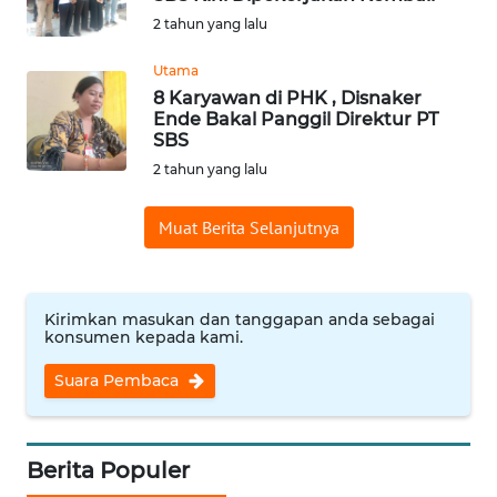
BAJO
2 tahun yang lalu
OPINI
Utama
8 Karyawan di PHK , Disnaker
Ende Bakal Panggil Direktur PT
Informasi
SBS
2 tahun yang lalu
INDEKS
BERITA
Muat Berita Selanjutnya
KONTAK
KAMI
Kirimkan masukan dan tanggapan anda sebagai
konsumen kepada kami.
INFO
IKLAN
Suara Pembaca
TENTANG
KAMI
Berita Populer