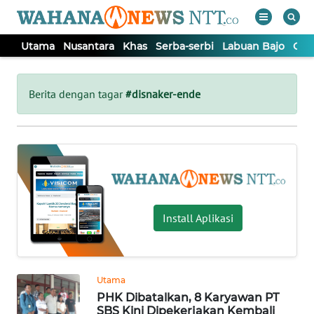
Utama
Nusantara
Khas
Serba-serbi
Labuan Bajo
Opi
WAHANA
Tutup
TV
Berita dengan tagar
#disnaker-ende
UTAMA
NUSANTARA
KHAS
Install Aplikasi
SERBA-
SERBI
Utama
PHK Dibatalkan, 8 Karyawan PT
LABUAN
SBS Kini Dipekerjakan Kembali