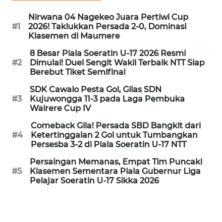
PEDOMAN
MEDIA
Nirwana 04 Nagekeo Juara Pertiwi Cup
SIBER
#1
2026! Taklukkan Persada 2-0, Dominasi
Klasemen di Maumere
REDAKSI
8 Besar Piala Soeratin U-17 2026 Resmi
#2
Dimulai! Duel Sengit Wakil Terbaik NTT Siap
Berebut Tiket Semifinal
KARIR
SDK Cawalo Pesta Gol, Gilas SDN
#3
Kujuwongga 11-3 pada Laga Pembuka
DISCLAIMER
Wairere Cup IV
Comeback Gila! Persada SBD Bangkit dari
Wahana
#4
Ketertinggalan 2 Gol untuk Tumbangkan
News
Persesba 3-2 di Piala Soeratin U-17 NTT
Regional
Persaingan Memanas, Empat Tim Puncaki
#5
Klasemen Sementara Piala Gubernur Liga
WN
Pelajar Soeratin U-17 Sikka 2026
SUMUT
WN
JAKARTA