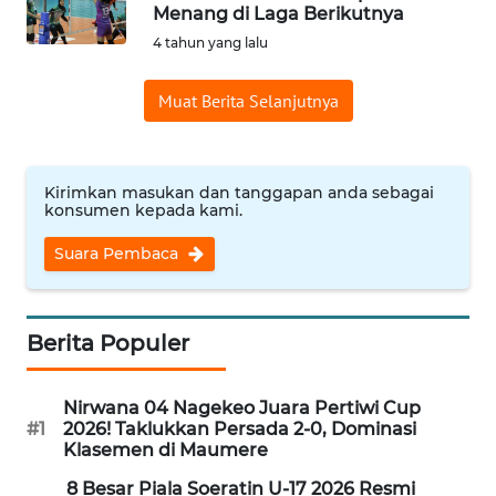
BAJO
Menang di Laga Berikutnya
4 tahun yang lalu
OPINI
Muat Berita Selanjutnya
Informasi
INDEKS
Kirimkan masukan dan tanggapan anda sebagai
BERITA
konsumen kepada kami.
Suara Pembaca
KONTAK
KAMI
INFO
Berita Populer
IKLAN
Nirwana 04 Nagekeo Juara Pertiwi Cup
TENTANG
#1
2026! Taklukkan Persada 2-0, Dominasi
KAMI
Klasemen di Maumere
8 Besar Piala Soeratin U-17 2026 Resmi