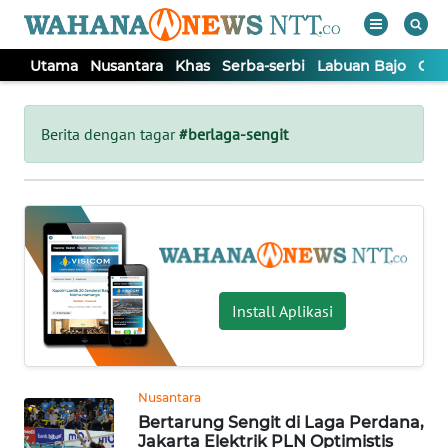
Utama
Nusantara
Khas
Serba-serbi
Labuan Bajo
Opi
WAHANA
Tutup
TV
Berita dengan tagar
#berlaga-sengit
UTAMA
NUSANTARA
KHAS
Install Aplikasi
SERBA-
SERBI
Nusantara
Bertarung Sengit di Laga Perdana,
LABUAN
Jakarta Elektrik PLN Optimistis