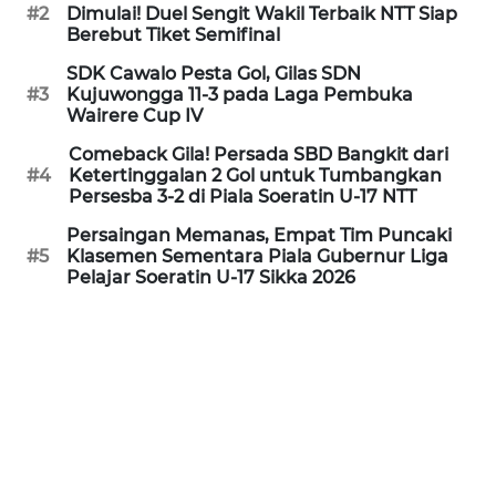
PEDOMAN
#2
Dimulai! Duel Sengit Wakil Terbaik NTT Siap
MEDIA
Berebut Tiket Semifinal
SIBER
SDK Cawalo Pesta Gol, Gilas SDN
#3
Kujuwongga 11-3 pada Laga Pembuka
REDAKSI
Wairere Cup IV
Comeback Gila! Persada SBD Bangkit dari
KARIR
#4
Ketertinggalan 2 Gol untuk Tumbangkan
Persesba 3-2 di Piala Soeratin U-17 NTT
DISCLAIMER
Persaingan Memanas, Empat Tim Puncaki
#5
Klasemen Sementara Piala Gubernur Liga
Pelajar Soeratin U-17 Sikka 2026
Wahana
News
Regional
WN
SUMUT
WN
JAKARTA