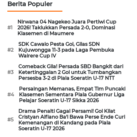
NEWS
Berita Populer
SIDIKALANG
Nirwana 04 Nagekeo Juara Pertiwi Cup
NEWS
#1
2026! Taklukkan Persada 2-0, Dominasi
Klasemen di Maumere
SIBARAGAS
SDK Cawalo Pesta Gol, Gilas SDN
NEWS
#2
Kujuwongga 11-3 pada Laga Pembuka
Wairere Cup IV
METRO
Comeback Gila! Persada SBD Bangkit dari
SIANTAR
#3
Ketertinggalan 2 Gol untuk Tumbangkan
NEWS
Persesba 3-2 di Piala Soeratin U-17 NTT
Persaingan Memanas, Empat Tim Puncaki
METRO
#4
Klasemen Sementara Piala Gubernur Liga
MEDAN
Pelajar Soeratin U-17 Sikka 2026
NEWS
Drama Penalti Gagal Persami! Gol Kilat
Cristyan Alfiano Ba'i Bawa Perse Ende Curi
#5
METRO
Kemenangan di Kandang pada Piala
JAKARTA
Soeratin U-17 2026
NEWS