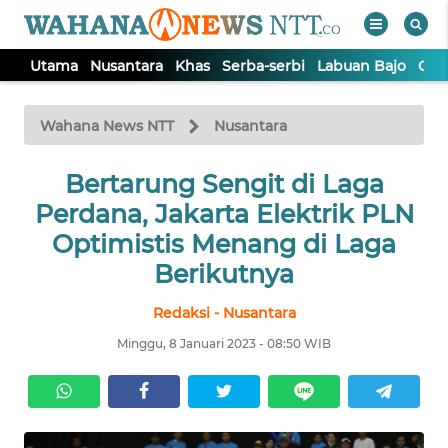
Utama
Nusantara
Khas
Serba-serbi
Labuan Bajo
Opi
WAHANA
Tutup
TV
Wahana News NTT
Nusantara
Bertarung Sengit di Laga
UTAMA
Perdana, Jakarta Elektrik PLN
NUSANTARA
Optimistis Menang di Laga
Berikutnya
KHAS
Redaksi - Nusantara
Minggu, 8 Januari 2023 - 08:50 WIB
SERBA-
SERBI
LABUAN