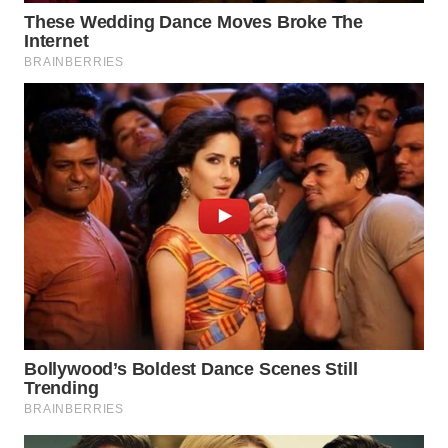
WN
LABUHANBATU
WN
TAPANULI
TENGAH
WN DELI
SERDANG
WN
TEBING
TINGGI
WN
PAKPAK
WN