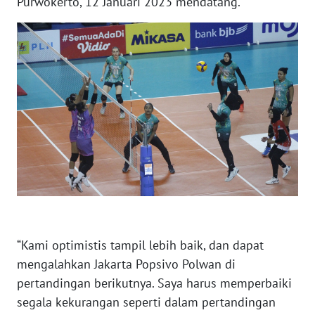
Purwokerto, 12 Januari 2023 mendatang.
WN
JABAR
WN
BANTEN
WN
NTT
WN
KEPRI
WN
“Kami optimistis tampil lebih baik, dan dapat
PAPUA
mengalahkan Jakarta Popsivo Polwan di
pertandingan berikutnya. Saya harus memperbaiki
WN
segala kekurangan seperti dalam pertandingan
PAPUA