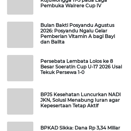
Kujuwongga 11-3 pada Laga
KELISTRIKAN
Pembuka Wairere Cup IV
WALINKI
Bulan Bakti Posyandu Agustus
ID
2026: Posyandu Ngalu Gelar
Pemberian Vitamin A bagi Bayi
MAWAKA
dan Balita
ID
Persebata Lembata Lolos ke 8
MARTABAT
Besar Soeratin Cup U-17 2026 Usai
NET
Tekuk Persewa 1-0
PLN
WATCH
BPJS Kesehatan Luncurkan NADI
JKN, Solusi Menabung Iuran agar
MKLI
Kepesertaan Tetap Aktif
LPKKI
BPKAD Sikka: Dana Rp 3,34 Miliar