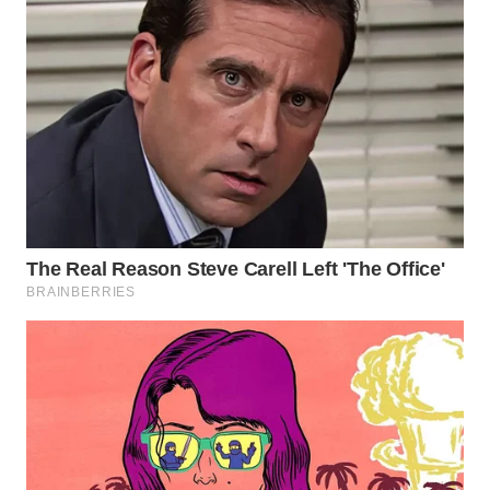
LABUANBAJO
WN
BORNEO
Wahana
Media
Group
WAHANA
NEWS
WAHANA
TANI
WAHANA
ADVOKAT
WAHANA