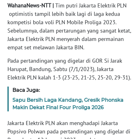
PEDOMAN
WahanaNews-NTT |
Tim putri Jakarta Elektrik PLN
MEDIA
optimistis tampil lebih baik lagi di laga kedua
SIBER
kompetisi bola voli PLN Mobile Proliga 2023.
Sebelumnya, dalam pertarungan yang sangat ketat,
REDAKSI
Jakarta Elektrik PLN menyerah dalam permainan
empat set melawan Jakarta BIN.
KARIR
Pada pertandingan yang digelar di GOR Si Jarak
DISCLAIMER
Harupat, Bandung, Sabtu (7/1/2023), Jakarta
Elektrik PLN kalah 1-3 (23-25, 21-25, 25-20, 29-31).
Wahana
News
Baca Juga:
Regional
Sapu Bersih Laga Kandang, Gresik Phonska
Makin Dekat Final Four Proliga 2026
WN
SUMUT
Jakarta Elektrik PLN akan menghadapi Jakarta
WN
Popsivo Polwan pada pertandingan yang digelar di
JAKARTA