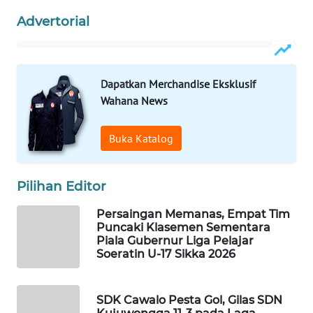
Advertorial
WAHANA
HEALTH
Dapatkan Merchandise Eksklusif
WAHANA
Wahana News
DESA
WISATA
Buka Katalog
LAPAK
WAHANA
Pilihan Editor
Wahana
Persaingan Memanas, Empat Tim
Network
Puncaki Klasemen Sementara
Piala Gubernur Liga Pelajar
Soeratin U-17 Sikka 2026
KONSUMEN
LISTRIK
SDK Cawalo Pesta Gol, Gilas SDN
MASYARAKAT