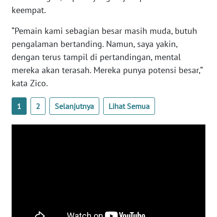
SULTENG
keempat.
WN
“Pemain kami sebagian besar masih muda, butuh
SULBAR
pengalaman bertanding. Namun, saya yakin,
dengan terus tampil di pertandingan, mental
WN
mereka akan terasah. Mereka punya potensi besar,”
BABEL
kata Zico.
WN
1
2
Selanjutnya
Lihat Semua
SUMBAR
WN
SUMSEL
WN
BENGKULU
WN