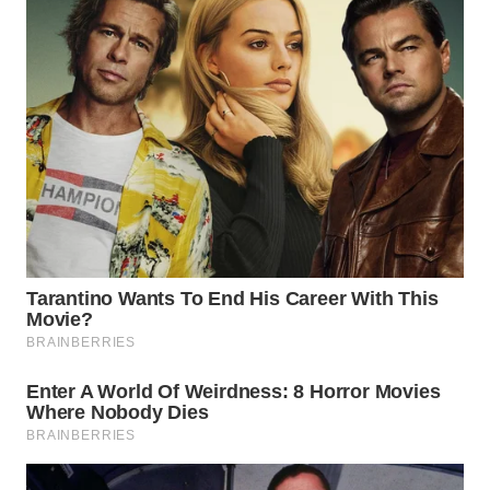
KARAWANG
WN
BEKASI
WN
BOGOR
WN
DEPOK
WN
TAPANULI
UTARA
WN
SAMOSIR