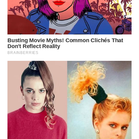
INFRASTRUKTUR
WAHANA
KONSUMEN
WAHANA
LISTRIK
WAHANA
TRAVEL
WAHANA
TV
WAHANANEWS
ID
WAHANANEWS