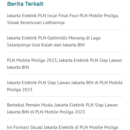
Berita Terkait
WN
Jakarta Elektrik PLN Incar Final Four PLN Mobile Proliga,
KALTENG
Simak Keseriusan Latihannya
WN
Jakarta Elektrik PLN Optimistis Menang di Laga
KALTARA
Selanjutnya Usai Kalah dari Jakarta BIN
WN
PLN Mobile Proliga 2023, Jakarta Elektrik PLN Siap Lawan
KALSEL
Jakarta BIN
WN
Jakarta Elektrik PLN Siap Lawan Jakarta BIN di PLN Mobile
KALTIM
Proliga 2023
WN
Berbekal Pemain Muda, Jakarta Elektrik PLN Siap Lawan
SULSEL
Jakarta BIN di PLN Mobile Proliga 2023
WN
Ini Formasi Skuad Jakarta Elektrik di PLN Mobile Proliga
GORONTALO