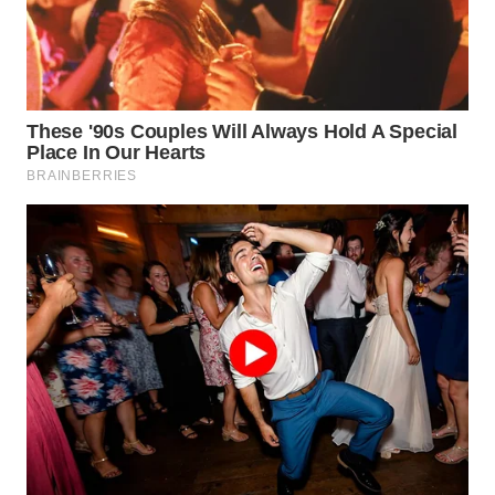
NIAS
WN
LANGKAT
WN
TAPANULI
SELATAN
WN
TANJUNG
LESUNG
WN
KARO
WN
SIMALUNGUN