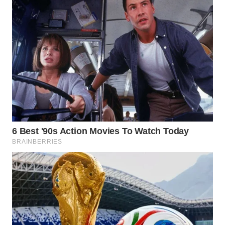
WN
PADANG
LAWAS
WN
SUMEDANG
WN
CIANJUR
WN
KEPULAUAN
SERIBU
WN
TANGERANG
WN
BINJAI