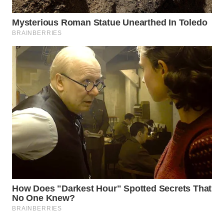
WN
PURWAKARTA
WN
PRIANGAN
TIMUR
WN
SEMARANG
WN
SOLO
WN
BOROBUDUR
WN