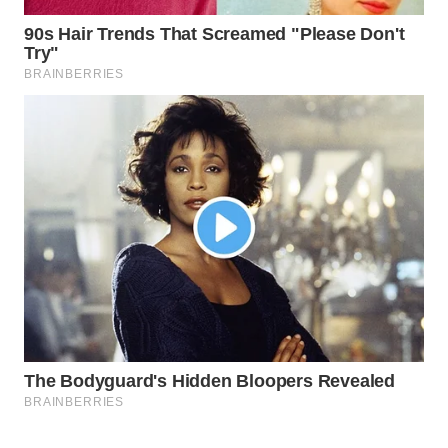
CO ID
WAHANANEWS
NET
WAHANA
SPORT
WAHANA
UMKM
WAHANA
SELEB
WAHANA
PERSONA
WAHANA
OTOMOTIF