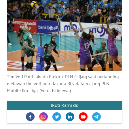
BAJO
OPINI
Informasi
INDEKS
BERITA
KONTAK
KAMI
Tim Voli Putri Jakarta Elektrik PLN (Hijau) saat bertanding
melawan tim voli putri Jakarta BIN dalam ajang PLN
INFO
Mobile Pro Liga. (Foto: Istimewa)
IKLAN
Ikuti Kami di:
TENTANG
KAMI