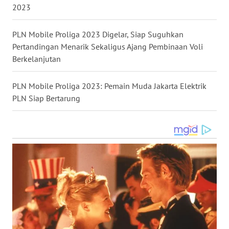
2023
WN
PLN Mobile Proliga 2023 Digelar, Siap Suguhkan
SULUT
Pertandingan Menarik Sekaligus Ajang Pembinaan Voli
Berkelanjutan
WN
MALUKU
PLN Mobile Proliga 2023: Pemain Muda Jakarta Elektrik
PLN Siap Bertarung
WN
MALUT
WN
DAIRI
WN
DANAU
TOBA
WN