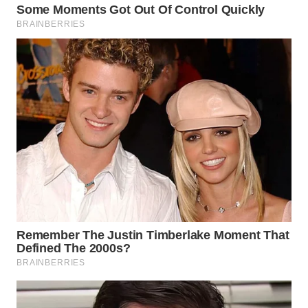
MADURA
WN
SURABAYA
WN
NATUNA
WN
BINTAN
WN
MANDALIKA
WN
LIKUPANG
WN