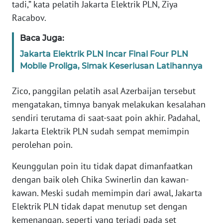
tadi,” kata pelatih Jakarta Elektrik PLN, Ziya
BARAT
Racabov.
WN
Baca Juga:
RIAU
Jakarta Elektrik PLN Incar Final Four PLN
Mobile Proliga, Simak Keseriusan Latihannya
WN
SERAMBI
Zico, panggilan pelatih asal Azerbaijan tersebut
mengatakan, timnya banyak melakukan kesalahan
WN
JAMBI
sendiri terutama di saat-saat poin akhir. Padahal,
Jakarta Elektrik PLN sudah sempat memimpin
WN
perolehan poin.
SULTRA
Keunggulan poin itu tidak dapat dimanfaatkan
dengan baik oleh Chika Swinerlin dan kawan-
WN
NTB
kawan. Meski sudah memimpin dari awal, Jakarta
Elektrik PLN tidak dapat menutup set dengan
WN
kemenangan, seperti yang terjadi pada set