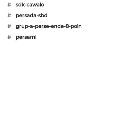
#
sdk-cawalo
ENERGI
#
persada-sbd
NEWS
#
grup-a-perse-ende-8-poin
CILEUNGSI
#
persami
NEWS
BERKAT
NEWS
BERAMPU
NEWS
ANUGERAH
NEWS
AKHLAK
ID