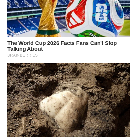
WN
CIREBON
WN
INDRAMAYU
WN
KUNINGAN
WN
MAJALENGKA
WN
SUBANG
WN
SUKABUMI