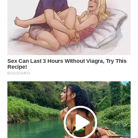
INFRASTRUKTUR
WAHANA
KONSUMEN
WAHANA
LISTRIK
WAHANA
TRAVEL
WAHANA
TV
WAHANANEWS
ID
WAHANANEWS