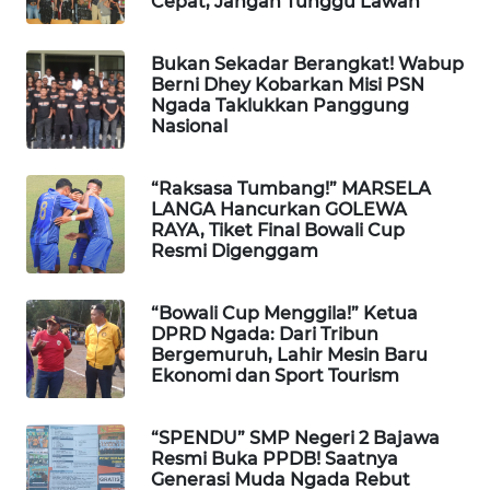
Cepat, Jangan Tunggu Lawan"
KELISTRIKAN
Bukan Sekadar Berangkat! Wabup
WALINKI
Berni Dhey Kobarkan Misi PSN
ID
Ngada Taklukkan Panggung
Nasional
MAWAKA
ID
“Raksasa Tumbang!” MARSELA
LANGA Hancurkan GOLEWA
RAYA, Tiket Final Bowali Cup
MARTABAT
Resmi Digenggam
NET
“Bowali Cup Menggila!” Ketua
PLN
DPRD Ngada: Dari Tribun
WATCH
Bergemuruh, Lahir Mesin Baru
Ekonomi dan Sport Tourism
MKLI
“SPENDU” SMP Negeri 2 Bajawa
LPKKI
Resmi Buka PPDB! Saatnya
Generasi Muda Ngada Rebut