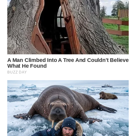
KARAWANG
WN
BEKASI
WN
BOGOR
WN
DEPOK
WN
TAPANULI
UTARA
WN
SAMOSIR