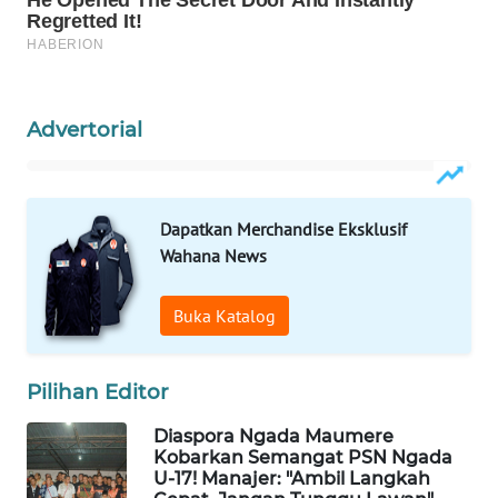
WAHANA
HEALTH
Advertorial
WAHANA
DESA
WISATA
Dapatkan Merchandise Eksklusif
LAPAK
Wahana News
WAHANA
Buka Katalog
Wahana
Network
Pilihan Editor
KONSUMEN
LISTRIK
Diaspora Ngada Maumere
Kobarkan Semangat PSN Ngada
U-17! Manajer: "Ambil Langkah
MASYARAKAT