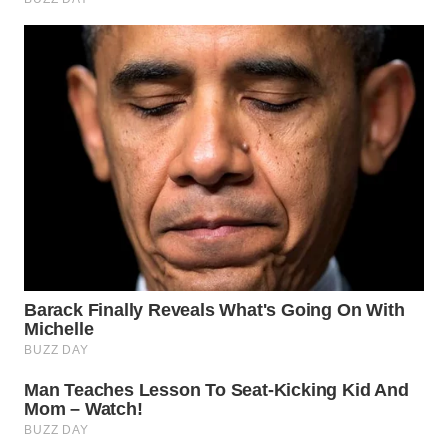
MADURA
WN
SURABAYA
WN
NATUNA
WN
BINTAN
WN
MANDALIKA
WN
LIKUPANG
WN