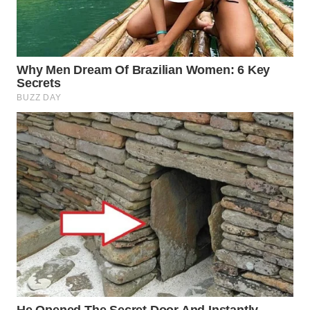
CO ID
WAHANANEWS
NET
WAHANA
SPORT
WAHANA
UMKM
WAHANA
SELEB
WAHANA
PERSONA
WAHANA
OTOMOTIF