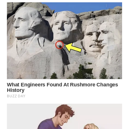
LABUANBAJO
WN
BORNEO
Wahana
Media
Group
WAHANA
NEWS
WAHANA
TANI
WAHANA
ADVOKAT
WAHANA