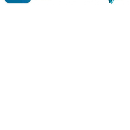
WAHANA MEDIA GROUP
|
|
|
WAHANA NEWS co
WAHANA TANI
WAHANA ADVOKAT
|
|
WAHANA INFRASTRUKTUR
WAHANA KONSUMEN
|
|
|
WAHANA LISTRIK
WAHANA TRAVEL
WAHANA TV
|
|
|
WAHANANEWS id
WAHANANEWS CO ID
WAHANANEWS NET
|
|
|
WAHANA SPORT ID
Wahana UMKM
Wahana Seleb
|
|
|
Wahana Persona
Wahana Otomotif
Wahana Health
|
Wahana Desa Wisata
Lapak Wahana