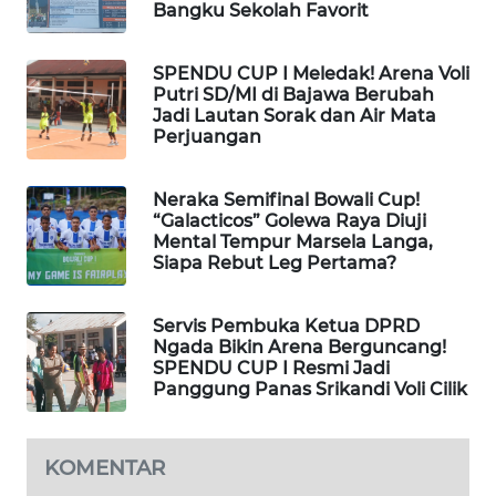
Bangku Sekolah Favorit
LKKI
SPENDU CUP I Meledak! Arena Voli
KOPEKLIN
Putri SD/MI di Bajawa Berubah
Jadi Lautan Sorak dan Air Mata
Perjuangan
PORTAL
KONSUMEN
Neraka Semifinal Bowali Cup!
“Galacticos” Golewa Raya Diuji
FORWAMKI
Mental Tempur Marsela Langa,
Siapa Rebut Leg Pertama?
ALPERKLINAS
Servis Pembuka Ketua DPRD
FORJASIDA
Ngada Bikin Arena Berguncang!
SPENDU CUP I Resmi Jadi
Panggung Panas Srikandi Voli Cilik
TAMBANG
NEWS
KOMENTAR
SITUNGIR