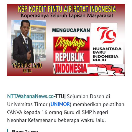
PEDOMAN
MEDIA
SIBER
REDAKSI
KARIR
DISCLAIMER
Wahana
News
Regional
NTT.WahanaNews.co
-TTU|
Sejumlah Dosen di
WN
Universitas Timor (
UNIMOR
) memberikan pelatihan
SUMUT
CANVA kepada 16 orang Guru di SMP Negeri
Neonbat Kefamenanu beberapa waktu lalu.
WN
JAKARTA