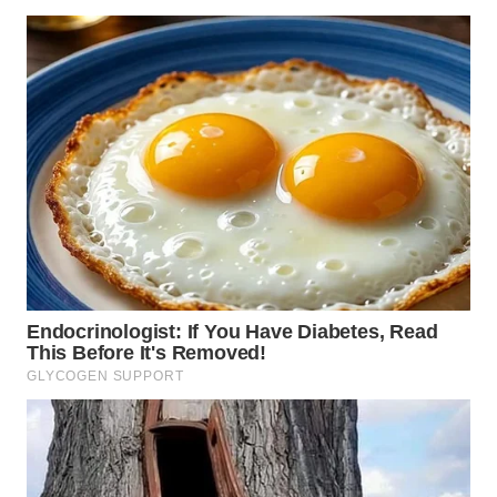
WN
LABUHANBATU
WN
TAPANULI
TENGAH
WN DELI
SERDANG
WN
TEBING
TINGGI
WN
PAKPAK
WN