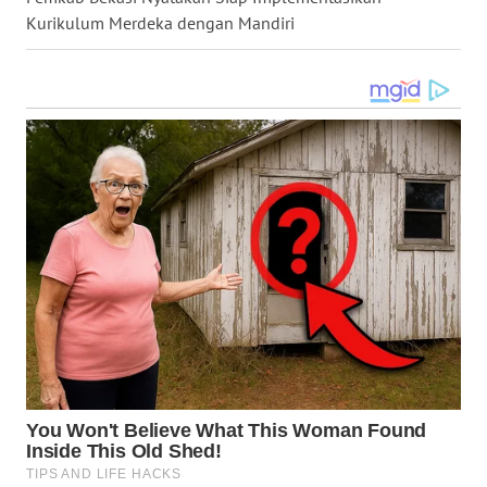
NIAS
Kurikulum Merdeka dengan Mandiri
WN
LANGKAT
WN
TAPANULI
SELATAN
WN
TANJUNG
LESUNG
WN
KARO
WN
SIMALUNGUN