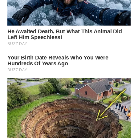
WN
PADANG
LAWAS
WN
SUMEDANG
WN
CIANJUR
WN
KEPULAUAN
SERIBU
WN
TANGERANG
WN
BINJAI