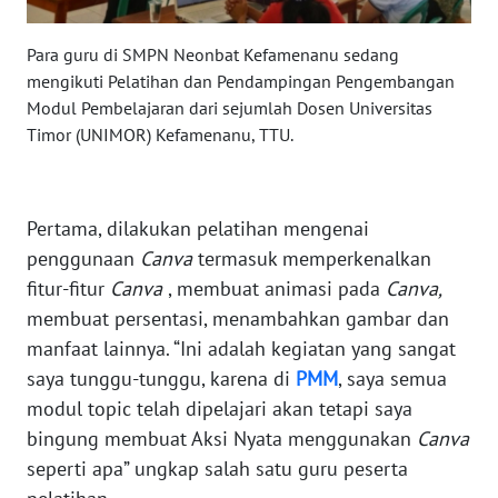
SULTENG
Para guru di SMPN Neonbat Kefamenanu sedang
WN
mengikuti Pelatihan dan Pendampingan Pengembangan
SULBAR
Modul Pembelajaran dari sejumlah Dosen Universitas
Timor (UNIMOR) Kefamenanu, TTU.
WN
BABEL
Pertama, dilakukan pelatihan mengenai
WN
SUMBAR
penggunaan
Canva
termasuk memperkenalkan
fitur-fitur
Canva
, membuat animasi pada
Canva,
WN
membuat persentasi, menambahkan gambar dan
SUMSEL
manfaat lainnya. “Ini adalah kegiatan yang sangat
saya tunggu-tunggu, karena di
PMM
, saya semua
WN
modul topic telah dipelajari akan tetapi saya
BENGKULU
bingung membuat Aksi Nyata menggunakan
Canva
seperti apa” ungkap salah satu guru peserta
WN