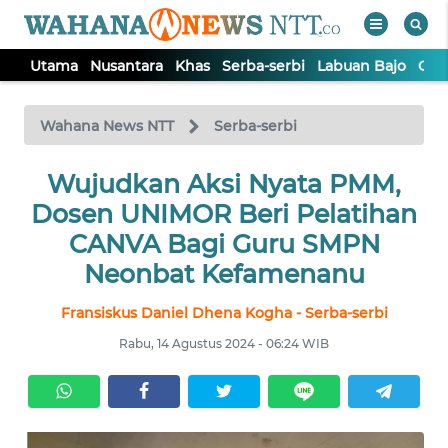
Utama
Nusantara
Khas
Serba-serbi
Labuan Bajo
Opi
WAHANA
Tutup
TV
Wahana News NTT
Serba-serbi
Wujudkan Aksi Nyata PMM,
UTAMA
Dosen UNIMOR Beri Pelatihan
NUSANTARA
CANVA Bagi Guru SMPN
Neonbat Kefamenanu
KHAS
Fransiskus Daniel Dhena Kogha - Serba-serbi
Rabu, 14 Agustus 2024 - 06:24 WIB
SERBA-
SERBI
LABUAN