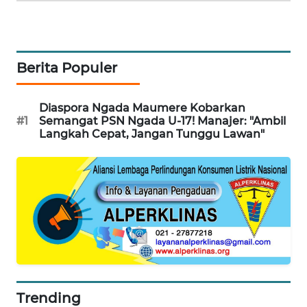
NEWS
SIDIKALANG
NEWS
Berita Populer
SIBARAGAS
NEWS
Diaspora Ngada Maumere Kobarkan
#1
Semangat PSN Ngada U-17! Manajer: "Ambil
Langkah Cepat, Jangan Tunggu Lawan"
METRO
SIANTAR
NEWS
METRO
MEDAN
NEWS
METRO
JAKARTA
Trending
NEWS