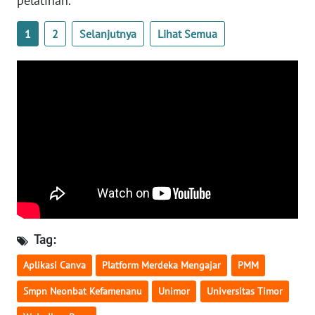
pelatihan.
LAMPUNG
1
2
Selanjutnya
Lihat Semua
WN
JATENG
WN
NUSANTARA
WN
JOGJA
WN
JATIM
Tag:
WN
BALI
Aplikasi Canva
Platform Merdeka Mengajar
PMM
Smpn Neonbat Kefamenanu
Unimor
Universitas Timor
WN
KALBAR