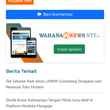
Wujudkan Pmm
WN
Beri Komentar
KALTENG
WN
KALTARA
Install Aplikasi
WN
KALSEL
WN
Berita Terkait
KALTIM
Tak Sekadar Naik Kelas, UMKM Sumedang Disiapkan Jadi
WN
Pemasok Toko Modern
SULSEL
Disdik Kotim Kalimantan Tengah Minta Guru Aktif di
WN
Platform Merdeka Mengajar
GORONTALO