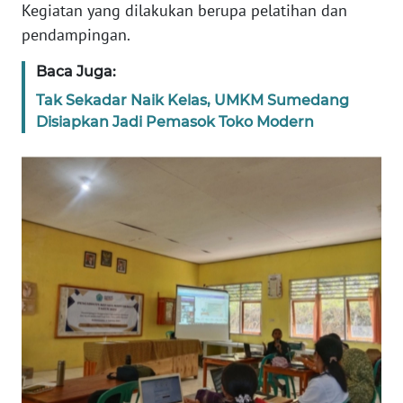
Kegiatan yang dilakukan berupa pelatihan dan
BARAT
pendampingan.
WN
Baca Juga:
RIAU
Tak Sekadar Naik Kelas, UMKM Sumedang
Disiapkan Jadi Pemasok Toko Modern
WN
SERAMBI
WN
JAMBI
WN
SULTRA
WN
NTB
WN