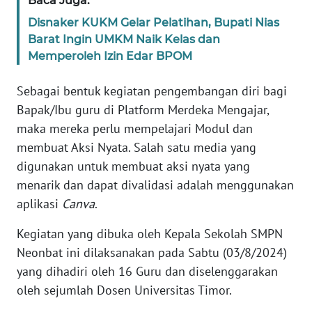
Baca Juga:
Disnaker KUKM Gelar Pelatihan, Bupati Nias
WN
Barat Ingin UMKM Naik Kelas dan
JABAR
Memperoleh Izin Edar BPOM
WN
Sebagai bentuk kegiatan pengembangan diri bagi
BANTEN
Bapak/Ibu guru di Platform Merdeka Mengajar,
maka mereka perlu mempelajari Modul dan
WN
membuat Aksi Nyata. Salah satu media yang
NTT
digunakan untuk membuat aksi nyata yang
menarik dan dapat divalidasi adalah menggunakan
WN
aplikasi
Canva
.
KEPRI
Kegiatan yang dibuka oleh Kepala Sekolah SMPN
WN
Neonbat ini dilaksanakan pada Sabtu (03/8/2024)
PAPUA
yang dihadiri oleh 16 Guru dan diselenggarakan
oleh sejumlah Dosen Universitas Timor.
WN
PAPUA