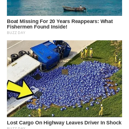
WN
PURWAKARTA
WN
PRIANGAN
TIMUR
WN
SEMARANG
WN
SOLO
WN
BOROBUDUR
WN