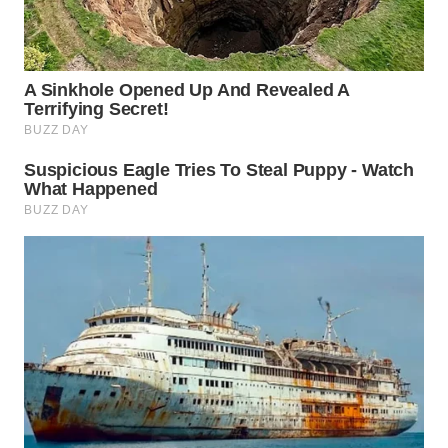
WN
CIREBON
WN
INDRAMAYU
WN
KUNINGAN
WN
MAJALENGKA
WN
SUBANG
WN
SUKABUMI