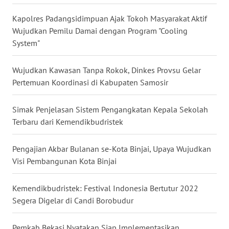
Kapolres Padangsidimpuan Ajak Tokoh Masyarakat Aktif
WN
Wujudkan Pemilu Damai dengan Program "Cooling
SULUT
System"
WN
Wujudkan Kawasan Tanpa Rokok, Dinkes Provsu Gelar
MALUKU
Pertemuan Koordinasi di Kabupaten Samosir
WN
Simak Penjelasan Sistem Pengangkatan Kepala Sekolah
MALUT
Terbaru dari Kemendikbudristek
WN
Pengajian Akbar Bulanan se-Kota Binjai, Upaya Wujudkan
DAIRI
Visi Pembangunan Kota Binjai
WN
DANAU
Kemendikbudristek: Festival Indonesia Bertutur 2022
TOBA
Segera Digelar di Candi Borobudur
WN
Pemkab Bekasi Nyatakan Siap Implementasikan