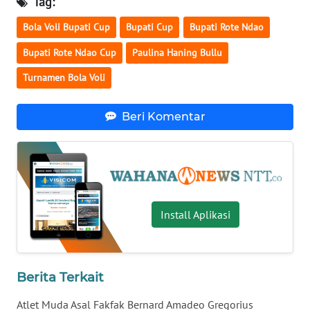
Tag:
LAMPUNG
Bola Voli Bupati Cup
Bupati Cup
Bupati Rote Ndao
WN
Bupati Rote Ndao Cup
Paulina Haning Bullu
JATENG
Turnamen Bola Voli
WN
NUSANTARA
Beri Komentar
WN
JOGJA
WN
JATIM
Install Aplikasi
WN
BALI
Berita Terkait
WN
Atlet Muda Asal Fakfak Bernard Amadeo Gregorius
KALBAR