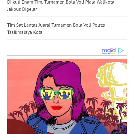
Diikuti Enam Tim, Turnamen Bola Voli Piala Walikota
Jakpus Digelar
WN
SULUT
Tim Sat Lantas Juarai Turnamen Bola Voli Polres
Tasikmalaya Kota
WN
MALUKU
WN
MALUT
WN
DAIRI
WN
DANAU
TOBA
WN