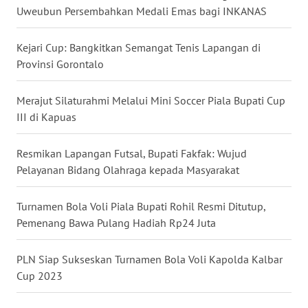
Uweubun Persembahkan Medali Emas bagi INKANAS
WN
Kejari Cup: Bangkitkan Semangat Tenis Lapangan di
KALTENG
Provinsi Gorontalo
WN
Merajut Silaturahmi Melalui Mini Soccer Piala Bupati Cup
KALTARA
III di Kapuas
WN
KALSEL
Resmikan Lapangan Futsal, Bupati Fakfak: Wujud
Pelayanan Bidang Olahraga kepada Masyarakat
WN
KALTIM
Turnamen Bola Voli Piala Bupati Rohil Resmi Ditutup,
Pemenang Bawa Pulang Hadiah Rp24 Juta
WN
SULSEL
PLN Siap Sukseskan Turnamen Bola Voli Kapolda Kalbar
Cup 2023
WN
GORONTALO