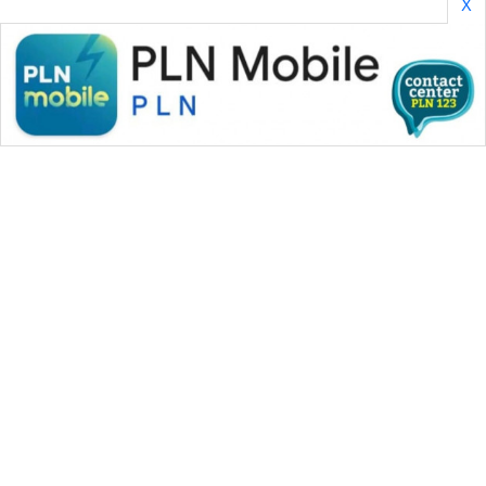
X
WAHANA MEDIA GROUP
|
|
|
WAHANA NEWS co
WAHANA TANI
WAHANA ADVOKAT
|
|
WAHANA INFRASTRUKTUR
WAHANA KONSUMEN
|
|
|
WAHANA LISTRIK
WAHANA TRAVEL
WAHANA TV