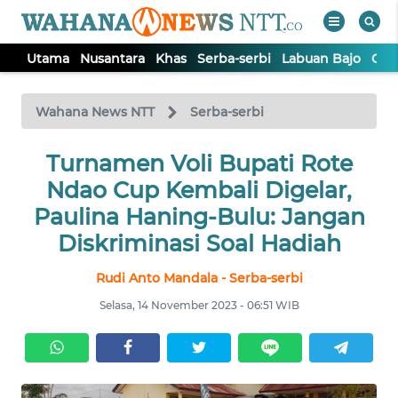
Utama
Nusantara
Khas
Serba-serbi
Labuan Bajo
Opi
WAHANA
Tutup
TV
Wahana News NTT
Serba-serbi
Turnamen Voli Bupati Rote
UTAMA
Ndao Cup Kembali Digelar,
NUSANTARA
Paulina Haning-Bulu: Jangan
Diskriminasi Soal Hadiah
KHAS
Rudi Anto Mandala - Serba-serbi
Selasa, 14 November 2023 - 06:51 WIB
SERBA-
SERBI
LABUAN