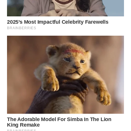
LABUANBAJO
WN
BORNEO
Wahana
Media
Group
WAHANA
NEWS
WAHANA
TANI
WAHANA
ADVOKAT
WAHANA