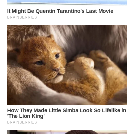
WN
CIREBON
WN
INDRAMAYU
WN
KUNINGAN
WN
MAJALENGKA
WN
SUBANG
WN
SUKABUMI