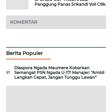
NEWS
Panggung Panas Srikandi Voli Cilik
SIDIKALANG
NEWS
KOMENTAR
SIBARAGAS
NEWS
METRO
Berita Populer
SIANTAR
NEWS
Diaspora Ngada Maumere Kobarkan
#1
Semangat PSN Ngada U-17! Manajer: "Ambil
METRO
Langkah Cepat, Jangan Tunggu Lawan"
MEDAN
NEWS
METRO
JAKARTA
NEWS