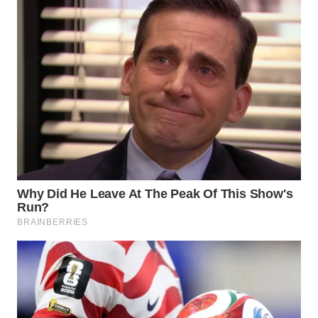
WN
PURWAKARTA
WN
PRIANGAN
TIMUR
WN
SEMARANG
WN
SOLO
WN
BOROBUDUR
WN