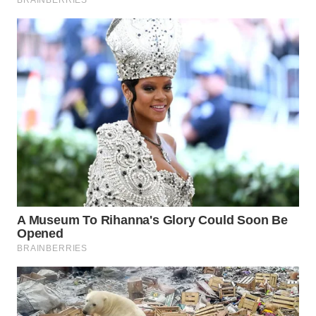
INFRASTRUKTUR
WAHANA
KONSUMEN
WAHANA
LISTRIK
WAHANA
TRAVEL
WAHANA
TV
WAHANANEWS
ID
WAHANANEWS