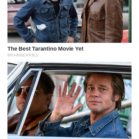
WN
PADANG
LAWAS
WN
SUMEDANG
WN
CIANJUR
WN
KEPULAUAN
SERIBU
WN
TANGERANG
WN
BINJAI