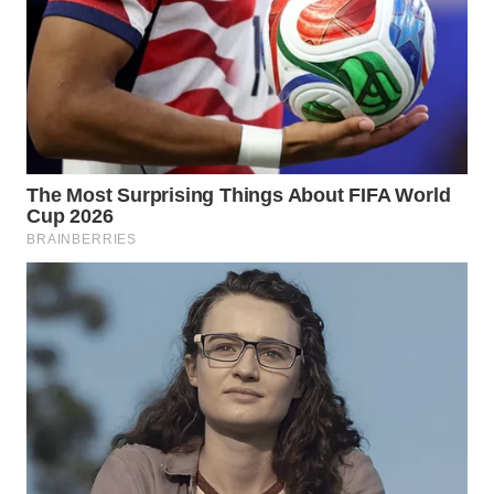
MADURA
WN
SURABAYA
WN
NATUNA
WN
BINTAN
WN
MANDALIKA
WN
LIKUPANG
WN