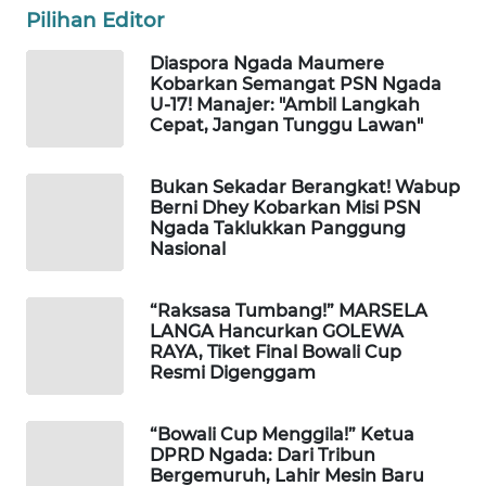
KELISTRIKAN
Pilihan Editor
Diaspora Ngada Maumere
WALINKI
Kobarkan Semangat PSN Ngada
ID
U-17! Manajer: "Ambil Langkah
Cepat, Jangan Tunggu Lawan"
MAWAKA
ID
Bukan Sekadar Berangkat! Wabup
Berni Dhey Kobarkan Misi PSN
Ngada Taklukkan Panggung
MARTABAT
Nasional
NET
“Raksasa Tumbang!” MARSELA
PLN
LANGA Hancurkan GOLEWA
WATCH
RAYA, Tiket Final Bowali Cup
Resmi Digenggam
MKLI
“Bowali Cup Menggila!” Ketua
LPKKI
DPRD Ngada: Dari Tribun
Bergemuruh, Lahir Mesin Baru