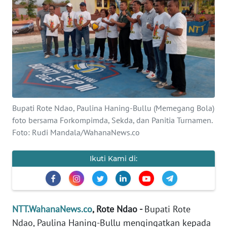
BAJO
OPINI
Informasi
INDEKS
BERITA
Bupati Rote Ndao, Paulina Haning-Bullu (Memegang Bola)
KONTAK
foto bersama Forkompimda, Sekda, dan Panitia Turnamen.
KAMI
Foto: Rudi Mandala/WahanaNews.co
INFO
Ikuti Kami di:
IKLAN
TENTANG
KAMI
NTT.WahanaNews.co
, Rote Ndao -
Bupati Rote
Ndao, Paulina Haning-Bullu mengingatkan kepada