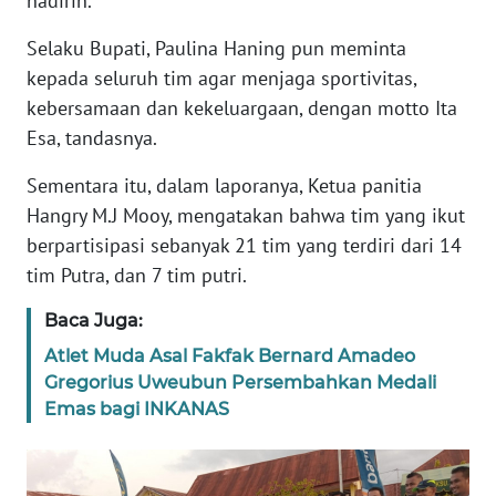
hadirin.
Selaku Bupati, Paulina Haning pun meminta
WN
kepada seluruh tim agar menjaga sportivitas,
JABAR
kebersamaan dan kekeluargaan, dengan motto Ita
WN
Esa, tandasnya.
BANTEN
Sementara itu, dalam laporanya, Ketua panitia
Hangry M.J Mooy, mengatakan bahwa tim yang ikut
WN
NTT
berpartisipasi sebanyak 21 tim yang terdiri dari 14
tim Putra, dan 7 tim putri.
WN
Baca Juga:
KEPRI
Atlet Muda Asal Fakfak Bernard Amadeo
WN
Gregorius Uweubun Persembahkan Medali
PAPUA
Emas bagi INKANAS
WN
PAPUA