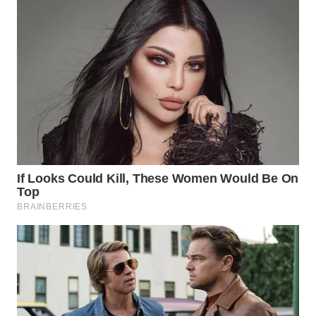
KARAWANG
WN
BEKASI
WN
BOGOR
WN
DEPOK
WN
TAPANULI
UTARA
WN
SAMOSIR