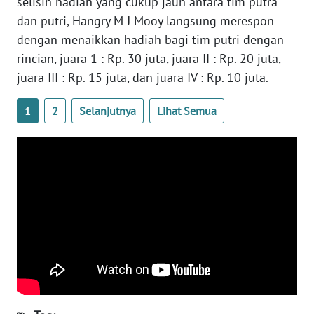
selisih hadiah yang cukup jauh antara tim putra
SULTENG
dan putri, Hangry M J Mooy langsung merespon
dengan menaikkan hadiah bagi tim putri dengan
WN
rincian, juara 1 : Rp. 30 juta, juara II : Rp. 20 juta,
SULBAR
juara III : Rp. 15 juta, dan juara IV : Rp. 10 juta.
WN
BABEL
1
2
Selanjutnya
Lihat Semua
WN
SUMBAR
WN
SUMSEL
WN
BENGKULU
WN