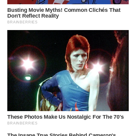
NIAS
WN
LANGKAT
WN
TAPANULI
SELATAN
WN
TANJUNG
LESUNG
WN
KARO
WN
SIMALUNGUN