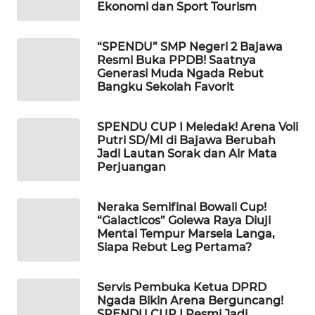
Ekonomi dan Sport Tourism
LKKI
“SPENDU” SMP Negeri 2 Bajawa
KOPEKLIN
Resmi Buka PPDB! Saatnya
Generasi Muda Ngada Rebut
Bangku Sekolah Favorit
PORTAL
KONSUMEN
SPENDU CUP I Meledak! Arena Voli
Putri SD/MI di Bajawa Berubah
FORWAMKI
Jadi Lautan Sorak dan Air Mata
Perjuangan
ALPERKLINAS
Neraka Semifinal Bowali Cup!
FORJASIDA
“Galacticos” Golewa Raya Diuji
Mental Tempur Marsela Langa,
Siapa Rebut Leg Pertama?
TAMBANG
NEWS
Servis Pembuka Ketua DPRD
Ngada Bikin Arena Berguncang!
SITUNGIR
SPENDU CUP I Resmi Jadi