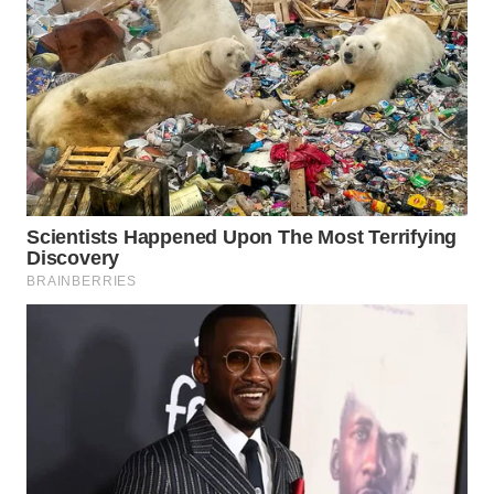
CO ID
WAHANANEWS
NET
WAHANA
SPORT
WAHANA
UMKM
WAHANA
SELEB
WAHANA
PERSONA
WAHANA
OTOMOTIF