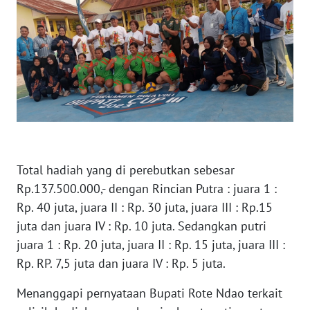
BARAT
WN
RIAU
WN
SERAMBI
WN
JAMBI
Total hadiah yang di perebutkan sebesar
Rp.137.500.000,- dengan Rincian Putra : juara 1 :
WN
Rp. 40 juta, juara II : Rp. 30 juta, juara III : Rp.15
SULTRA
juta dan juara IV : Rp. 10 juta. Sedangkan putri
juara 1 : Rp. 20 juta, juara II : Rp. 15 juta, juara III :
WN
Rp. RP. 7,5 juta dan juara IV : Rp. 5 juta.
NTB
Menanggapi pernyataan Bupati Rote Ndao terkait
WN