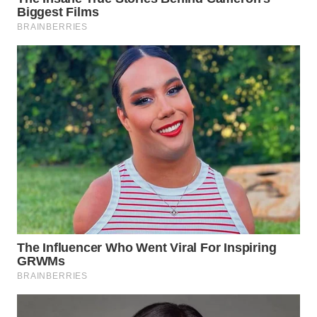
WN
LABUHANBATU
WN
TAPANULI
TENGAH
WN DELI
SERDANG
WN
TEBING
TINGGI
WN
PAKPAK
WN