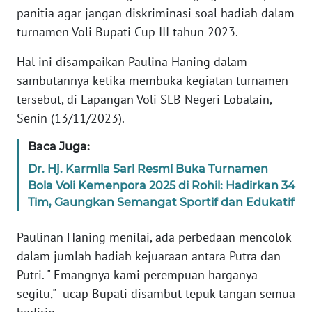
PEDOMAN
panitia agar jangan diskriminasi soal hadiah dalam
MEDIA
turnamen Voli Bupati Cup III tahun 2023.
SIBER
Hal ini disampaikan Paulina Haning dalam
REDAKSI
sambutannya ketika membuka kegiatan turnamen
tersebut, di Lapangan Voli SLB Negeri Lobalain,
KARIR
Senin (13/11/2023).
DISCLAIMER
Baca Juga:
Dr. Hj. Karmila Sari Resmi Buka Turnamen
Wahana
Bola Voli Kemenpora 2025 di Rohil: Hadirkan 34
News
Tim, Gaungkan Semangat Sportif dan Edukatif
Regional
Paulinan Haning menilai, ada perbedaan mencolok
WN
dalam jumlah hadiah kejuaraan antara Putra dan
SUMUT
Putri. " Emangnya kami perempuan harganya
segitu," ucap Bupati disambut tepuk tangan semua
WN
JAKARTA