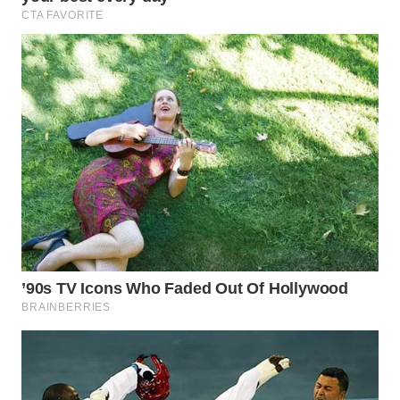
MADURA
WN
SURABAYA
WN
NATUNA
WN
BINTAN
WN
MANDALIKA
WN
LIKUPANG
WN