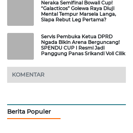
Neraka Semifinal Bowali Cup!
KELISTRIKAN
“Galacticos” Golewa Raya Diuji
Mental Tempur Marsela Langa,
WALINKI
Siapa Rebut Leg Pertama?
ID
Servis Pembuka Ketua DPRD
MAWAKA
Ngada Bikin Arena Berguncang!
ID
SPENDU CUP I Resmi Jadi
Panggung Panas Srikandi Voli Cilik
MARTABAT
NET
KOMENTAR
PLN
WATCH
MKLI
Berita Populer
LPKKI