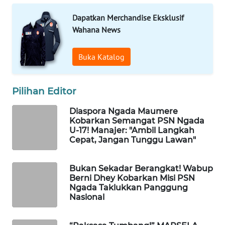
CO ID
Dapatkan Merchandise Eksklusif
WAHANANEWS
Wahana News
NET
Buka Katalog
WAHANA
SPORT
Pilihan Editor
WAHANA
Diaspora Ngada Maumere
UMKM
Kobarkan Semangat PSN Ngada
U-17! Manajer: "Ambil Langkah
Cepat, Jangan Tunggu Lawan"
WAHANA
SELEB
Bukan Sekadar Berangkat! Wabup
WAHANA
Berni Dhey Kobarkan Misi PSN
Ngada Taklukkan Panggung
PERSONA
Nasional
WAHANA
OTOMOTIF