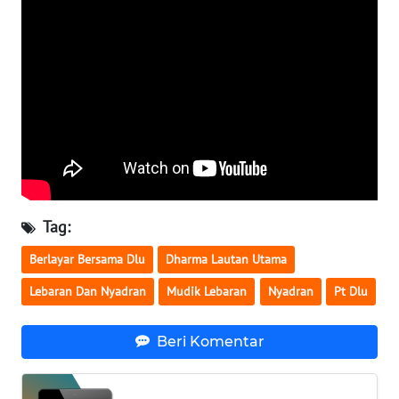
SULTENG
WN
SULBAR
WN
BABEL
WN
SUMBAR
Tag:
WN
Berlayar Bersama Dlu
Dharma Lautan Utama
SUMSEL
Lebaran Dan Nyadran
Mudik Lebaran
Nyadran
Pt Dlu
WN
BENGKULU
Beri Komentar
WN