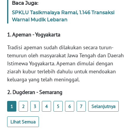
Baca Juga:
BARAT
SPKLU Tasikmalaya Ramai, 1.146 Transaksi
WN
Warnai Mudik Lebaran
RIAU
1. Apeman - Yogyakarta
WN
Tradisi apeman sudah dilakukan secara turun-
SERAMBI
temurun oleh masyarakat Jawa Tengah dan Daerah
Istimewa Yogyakarta. Apeman dimulai dengan
WN
JAMBI
ziarah kubur terlebih dahulu untuk mendoakan
keluarga yang telah meninggal.
WN
SULTRA
2. Dugderan - Semarang
1
2
3
4
5
6
7
Selanjutnya
WN
NTB
Lihat Semua
WN