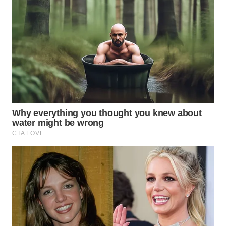
WN
SULUT
WN
MALUKU
WN
MALUT
WN
DAIRI
WN
DANAU
TOBA
WN