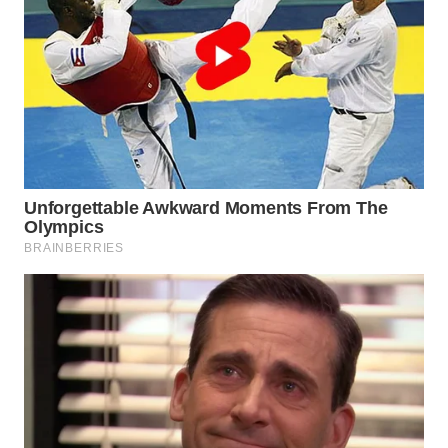
LABUANBAJO
WN
BORNEO
Wahana
Media
Group
WAHANA
NEWS
WAHANA
TANI
WAHANA
ADVOKAT
WAHANA