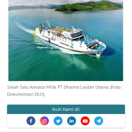
BAJO
OPINI
Informasi
INDEKS
BERITA
KONTAK
KAMI
Salah Satu Armada Milik PT Dharma Lautan Utama. (Foto:
INFO
Dokumentasi DLU).
IKLAN
Ikuti Kami di:
TENTANG
KAMI