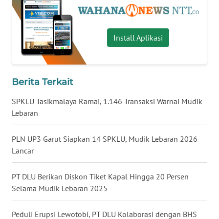
LAMPUNG
WN
Install Aplikasi
JATENG
WN
NUSANTARA
Berita Terkait
WN
SPKLU Tasikmalaya Ramai, 1.146 Transaksi Warnai Mudik
JOGJA
Lebaran
WN
PLN UP3 Garut Siapkan 14 SPKLU, Mudik Lebaran 2026
JATIM
Lancar
WN
PT DLU Berikan Diskon Tiket Kapal Hingga 20 Persen
BALI
Selama Mudik Lebaran 2025
WN
Peduli Erupsi Lewotobi, PT DLU Kolaborasi dengan BHS
KALBAR