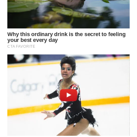
WN
LABUHANBATU
WN
TAPANULI
TENGAH
WN DELI
SERDANG
WN
TEBING
TINGGI
WN
PAKPAK
WN