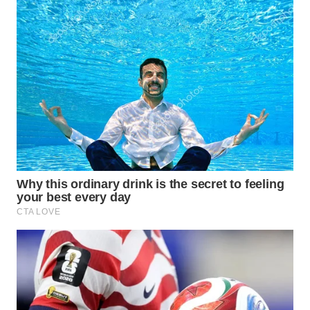
WN
PADANG
LAWAS
WN
SUMEDANG
WN
CIANJUR
WN
KEPULAUAN
SERIBU
WN
TANGERANG
WN
BINJAI