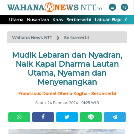
Utama
Nusantara
Khas
Serba-serbi
Labuan Bajo
Opi
WAHANA
Tutup
TV
Wahana News NTT
Serba-serbi
Mudik Lebaran dan Nyadran,
UTAMA
Naik Kapal Dharma Lautan
NUSANTARA
Utama, Nyaman dan
Menyenangkan
KHAS
Fransiskus Daniel Dhena Kogha - Serba-serbi
Sabtu, 24 Februari 2024 - 01:25 WIB
SERBA-
SERBI
LABUAN