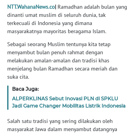
PEDOMAN
NTT.WahanaNews.co
|
Ramadhan adalah bulan yang
MEDIA
SIBER
dinanti umat muslim di seluruh dunia, tak
terkecuali di Indonesia yang dimana
REDAKSI
masyarakatnya mayoritas beragama Islam.
Sebagai seorang Muslim tentunya kita tetap
KARIR
menyambut bulan penuh rahmat dengan
melakukan amalan-amalan dan tradisi khas
DISCLAIMER
menjelang bulan Ramadhan secara meriah dan
suka cita.
Wahana
News
Regional
Baca Juga:
ALPERKLINAS Sebut Inovasi PLN di SPKLU
WN
Jadi Game Changer Mobilitas Listrik Indonesia
SUMUT
Salah satu tradisi yang sering dilakukan oleh
WN
masyarakat Jawa dalam menyambut datangnya
JAKARTA