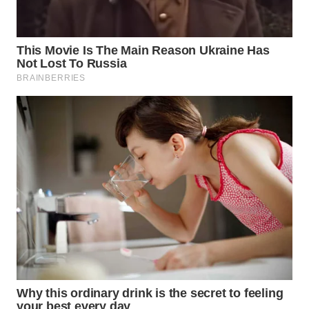
WN
PURWAKARTA
WN
PRIANGAN
TIMUR
WN
SEMARANG
WN
SOLO
WN
BOROBUDUR
WN