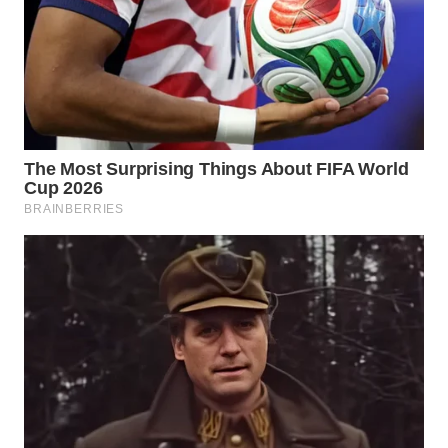
WN
CIREBON
WN
INDRAMAYU
WN
KUNINGAN
WN
MAJALENGKA
WN
SUBANG
WN
SUKABUMI