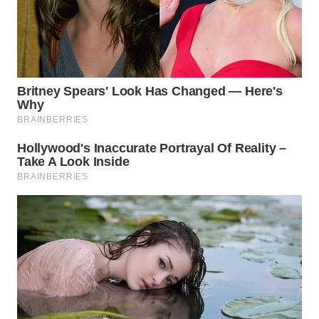
NIAS
WN
LANGKAT
WN
TAPANULI
SELATAN
WN
TANJUNG
LESUNG
WN
KARO
WN
SIMALUNGUN