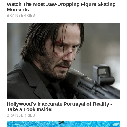
KARAWANG
WN
BEKASI
WN
BOGOR
WN
DEPOK
WN
TAPANULI
UTARA
WN
SAMOSIR