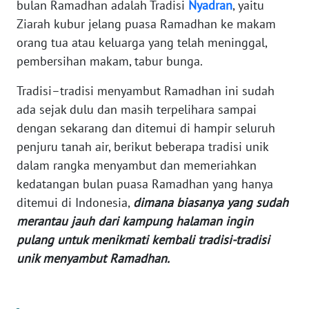
bulan Ramadhan adalah Tradisi
Nyadran
, yaitu
Ziarah kubur jelang puasa Ramadhan ke makam
WN
orang tua atau keluarga yang telah meninggal,
JABAR
pembersihan makam, tabur bunga.
WN
Tradisi–tradisi menyambut Ramadhan ini sudah
BANTEN
ada sejak dulu dan masih terpelihara sampai
dengan sekarang dan ditemui di hampir seluruh
WN
penjuru tanah air, berikut beberapa tradisi unik
NTT
dalam rangka menyambut dan memeriahkan
kedatangan bulan puasa Ramadhan yang hanya
WN
KEPRI
ditemui di Indonesia,
dimana biasanya yang sudah
merantau jauh dari kampung halaman ingin
WN
pulang untuk menikmati kembali tradisi-tradisi
PAPUA
unik menyambut Ramadhan.
WN
PAPUA