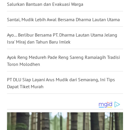
Salurkan Bantuan dan Evakuasi Warga
WN
Santai, Mudik Lebih Awal Bersama Dharma Lautan Utama
KALTENG
Ayo... Berlibur Bersama PT. Dharma Lautan Utama Jelang
WN
Isra' Miraj dan Tahun Baru Imlek
KALTARA
Ayok Reng Medureh Pade Reng Sareng Ramaiagih Tradisi
WN
Toron Molodhen
KALSEL
PT DLU Siap Layani Arus Mudik dari Semarang, Ini Tips
WN
KALTIM
Dapat Tiket Murah
WN
SULSEL
WN
GORONTALO