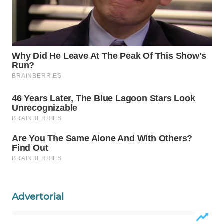
INFRASTRUKTUR
WAHANA
KONSUMEN
WAHANA
LISTRIK
WAHANA
TRAVEL
WAHANA
TV
WAHANANEWS
ID
Advertorial
WAHANANEWS