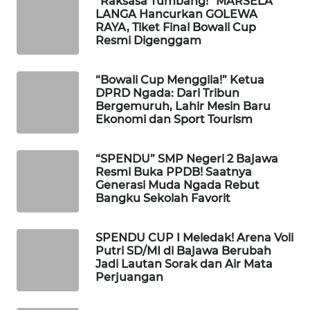
“Raksasa Tumbang!” MARSELA
LANGA Hancurkan GOLEWA
RAYA, Tiket Final Bowali Cup
WAHANA
Resmi Digenggam
HEALTH
“Bowali Cup Menggila!” Ketua
WAHANA
DPRD Ngada: Dari Tribun
DESA
Bergemuruh, Lahir Mesin Baru
WISATA
Ekonomi dan Sport Tourism
LAPAK
“SPENDU” SMP Negeri 2 Bajawa
WAHANA
Resmi Buka PPDB! Saatnya
Generasi Muda Ngada Rebut
Bangku Sekolah Favorit
Wahana
Network
SPENDU CUP I Meledak! Arena Voli
Putri SD/MI di Bajawa Berubah
KONSUMEN
Jadi Lautan Sorak dan Air Mata
LISTRIK
Perjuangan
MASYARAKAT