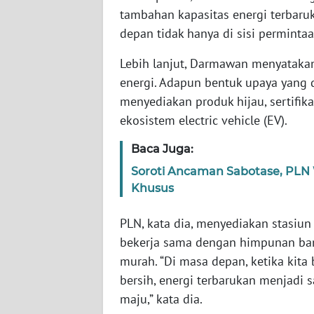
tambahan kapasitas energi terbaru
WN
depan tidak hanya di sisi permintaa
RIAU
Lebih lanjut, Darmawan menyataka
WN
energi. Adapun bentuk upaya yang
SERAMBI
menyediakan produk hijau, sertifi
ekosistem electric vehicle (EV).
WN
JAMBI
Baca Juga:
Soroti Ancaman Sabotase, PLN W
WN
Khusus
SULTRA
PLN, kata dia, menyediakan stasiun 
WN
bekerja sama dengan himpunan ba
NTB
murah. “Di masa depan, ketika kita
bersih, energi terbarukan menjadi s
WN
SULTENG
maju,” kata dia.