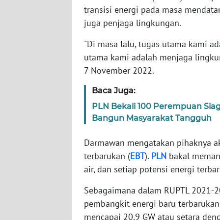
WN
transisi energi pada masa mendatang
JABAR
juga penjaga lingkungan.
"Di masa lalu, tugas utama kami ad
WN
BANTEN
utama kami adalah menjaga lingku
7 November 2022.
WN
NTT
Baca Juga:
PLN Bekali 100 Perempuan Sia
WN
Bangun Masyarakat Tangguh
KEPRI
Darmawan mengatakan pihaknya a
WN
terbarukan (
EBT
).
PLN
bakal memanfa
PAPUA
air, dan setiap potensi energi terb
WN
Sebagaimana dalam RUPTL 2021-2
PAPUA
pembangkit energi baru terbaruka
BARAT
mencapai 20,9 GW atau setara denga