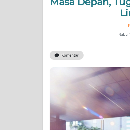
Masa Depan, Tu
OPINI
L
Informasi
Rabu, 
INDEKS
BERITA
Komentar
KONTAK
KAMI
INFO
IKLAN
TENTANG
KAMI
PEDOMAN
MEDIA