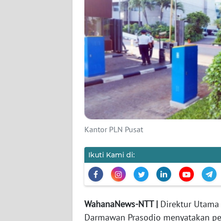
SIBER
REDAKSI
KARIR
DISCLAIMER
Wahana
News
Regional
Kantor PLN Pusat
WN
Ikuti Kami di:
SUMUT
WN
JAKARTA
WahanaNews-NTT |
Direktur Utama 
Darmawan Prasodjo menyatakan pe