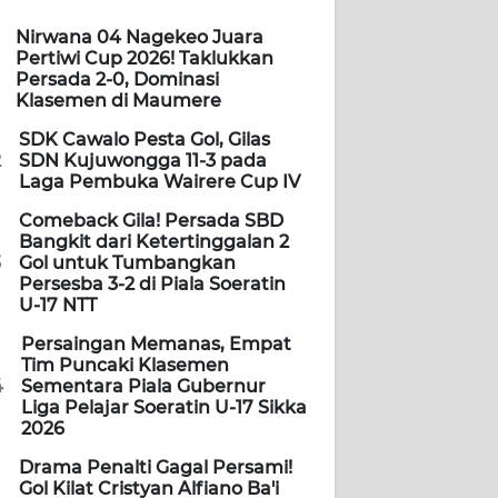
Nirwana 04 Nagekeo Juara
Pertiwi Cup 2026! Taklukkan
Persada 2-0, Dominasi
Klasemen di Maumere
SDK Cawalo Pesta Gol, Gilas
2
SDN Kujuwongga 11-3 pada
Laga Pembuka Wairere Cup IV
Comeback Gila! Persada SBD
Bangkit dari Ketertinggalan 2
3
Gol untuk Tumbangkan
Persesba 3-2 di Piala Soeratin
U-17 NTT
Persaingan Memanas, Empat
Tim Puncaki Klasemen
4
Sementara Piala Gubernur
Liga Pelajar Soeratin U-17 Sikka
2026
Drama Penalti Gagal Persami!
Gol Kilat Cristyan Alfiano Ba'i