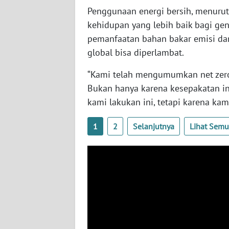
Penggunaan energi bersih, menuru
WN
kehidupan yang lebih baik bagi ge
SULBAR
pemanfaatan bahan bakar emisi da
global bisa diperlambat.
WN
BABEL
“Kami telah mengumumkan net zero 
Bukan hanya karena kesepakatan in
WN
SUMBAR
kami lakukan ini, tetapi karena kam
1
2
Selanjutnya
Lihat Sem
WN
SUMSEL
WN
BENGKULU
WN
LAMPUNG