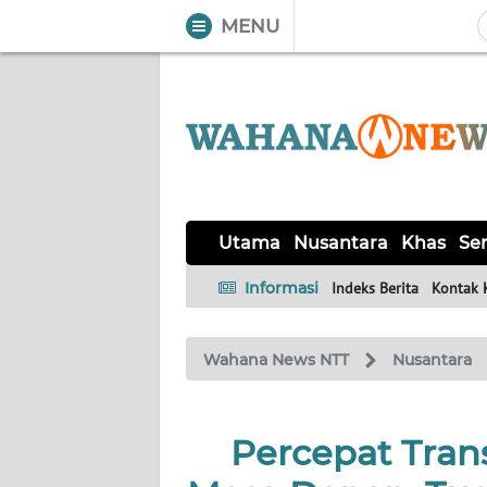
MENU
WAHANA
Tutup
TV
UTAMA
NUSANTARA
Utama
Nusantara
Khas
Ser
KHAS
Informasi
Indeks Berita
Kontak 
SERBA-
Wahana News NTT
Nusantara
SERBI
LABUAN
Percepat Trans
BAJO