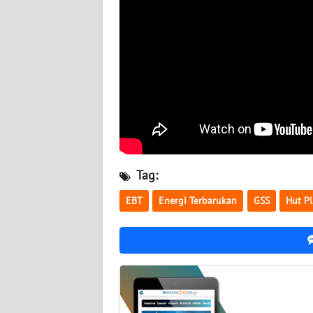
WN
JATENG
WN
NUSANTARA
WN
JOGJA
WN
Tag:
JATIM
EBT
Energi Terbarukan
GSS
Hut P
WN
BALI
WN
KALBAR