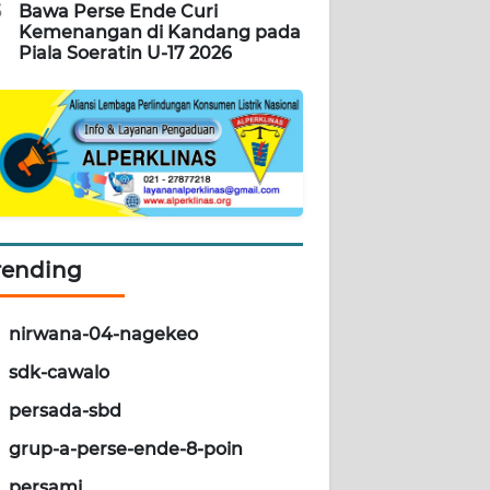
5
Bawa Perse Ende Curi
Kemenangan di Kandang pada
Piala Soeratin U-17 2026
rending
nirwana-04-nagekeo
sdk-cawalo
persada-sbd
grup-a-perse-ende-8-poin
persami