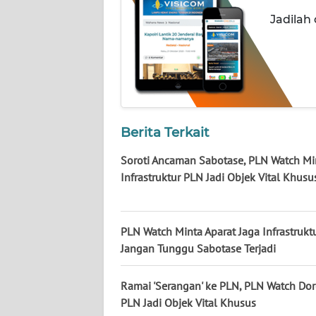
WN
Jadilah
KALTENG
WN
KALTARA
WN
Berita Terkait
KALSEL
Soroti Ancaman Sabotase, PLN Watch Mi
WN
Infrastruktur PLN Jadi Objek Vital Khusu
KALTIM
WN
PLN Watch Minta Aparat Jaga Infrastrukt
SULSEL
Jangan Tunggu Sabotase Terjadi
WN
Ramai 'Serangan' ke PLN, PLN Watch Do
GORONTALO
PLN Jadi Objek Vital Khusus