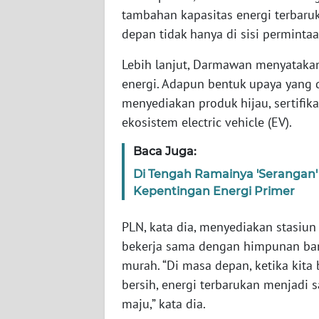
tambahan kapasitas energi terbaru
WN
depan tidak hanya di sisi permintaa
RIAU
Lebih lanjut, Darmawan menyataka
WN
energi. Adapun bentuk upaya yang
SERAMBI
menyediakan produk hijau, sertifi
ekosistem electric vehicle (EV).
WN
JAMBI
Baca Juga:
Di Tengah Ramainya 'Serangan'
WN
Kepentingan Energi Primer
SULTRA
PLN, kata dia, menyediakan stasiun 
WN
bekerja sama dengan himpunan ba
NTB
murah. “Di masa depan, ketika kita
bersih, energi terbarukan menjadi s
WN
SULTENG
maju,” kata dia.