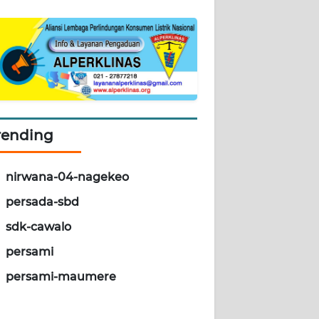
rending
nirwana-04-nagekeo
persada-sbd
sdk-cawalo
persami
persami-maumere