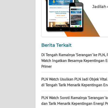
WN
Jadilah
KALTENG
WN
KALTARA
WN
Berita Terkait
KALSEL
Di Tengah Ramainya 'Serangan' ke PLN,
WN
Watch Ingatkan Besarnya Kepentingan E
KALTIM
Primer
WN
PLN Watch Usulkan PLN Jadi Objek Vita
SULSEL
di Tengah Tarik Menarik Kepentingan En
WN
PLN Watch Soroti Ramainya 'Serangan' 
GORONTALO
dan Tarik Menarik Kepentingan Energi P