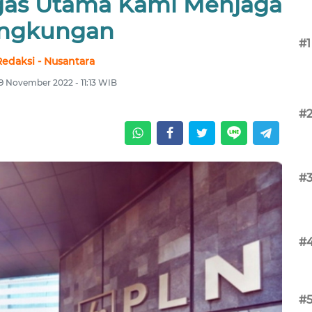
gas Utama Kami Menjaga
ingkungan
#1
Redaksi - Nusantara
9 November 2022 - 11:13 WIB
#
#
#
#