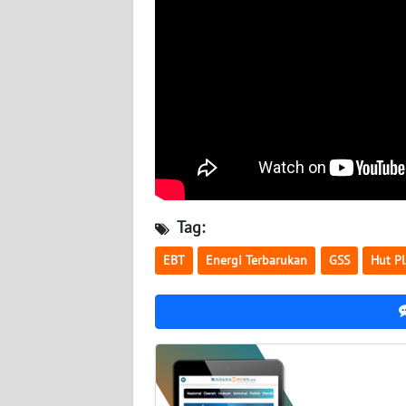
WN
JATENG
WN
NUSANTARA
WN
JOGJA
WN
Tag:
JATIM
EBT
Energi Terbarukan
GSS
Hut P
WN
BALI
WN
KALBAR