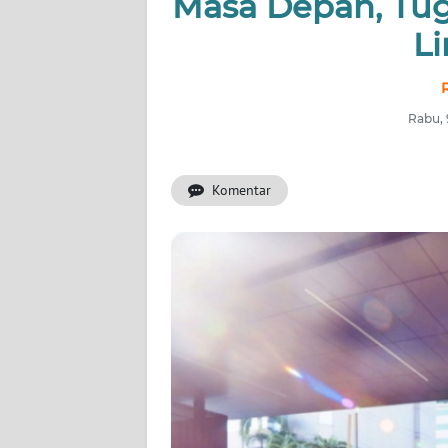
Masa Depan, Tu
OPINI
L
Informasi
Rabu, 
INDEKS
BERITA
Komentar
KONTAK
KAMI
INFO
IKLAN
TENTANG
KAMI
PEDOMAN
MEDIA