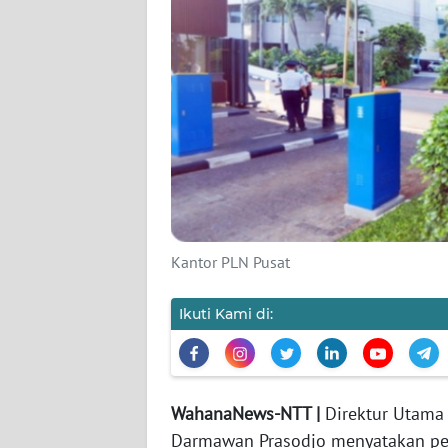
SIBER
REDAKSI
KARIR
DISCLAIMER
Wahana
News
Regional
Kantor PLN Pusat
WN
Ikuti Kami di:
SUMUT
WN
JAKARTA
WahanaNews-NTT |
Direktur Utama 
Darmawan Prasodjo menyatakan pe