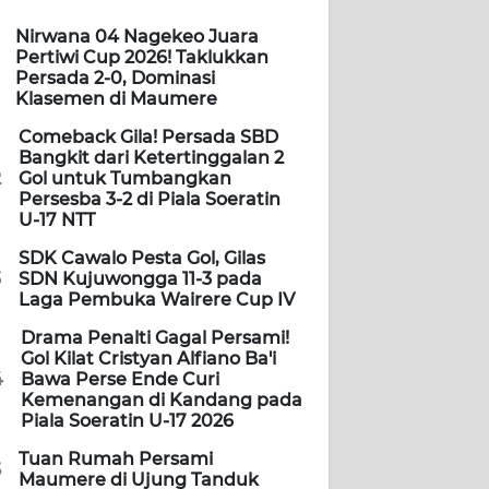
Nirwana 04 Nagekeo Juara
Pertiwi Cup 2026! Taklukkan
Persada 2-0, Dominasi
Klasemen di Maumere
Comeback Gila! Persada SBD
Bangkit dari Ketertinggalan 2
2
Gol untuk Tumbangkan
Persesba 3-2 di Piala Soeratin
U-17 NTT
SDK Cawalo Pesta Gol, Gilas
3
SDN Kujuwongga 11-3 pada
Laga Pembuka Wairere Cup IV
Drama Penalti Gagal Persami!
Gol Kilat Cristyan Alfiano Ba'i
4
Bawa Perse Ende Curi
Kemenangan di Kandang pada
Piala Soeratin U-17 2026
Tuan Rumah Persami
5
Maumere di Ujung Tanduk