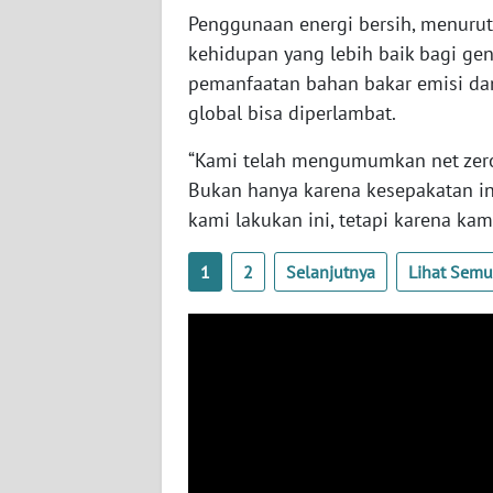
Penggunaan energi bersih, menuru
WN
kehidupan yang lebih baik bagi ge
SULBAR
pemanfaatan bahan bakar emisi da
global bisa diperlambat.
WN
BABEL
“Kami telah mengumumkan net zero 
Bukan hanya karena kesepakatan in
WN
SUMBAR
kami lakukan ini, tetapi karena kam
1
2
Selanjutnya
Lihat Sem
WN
SUMSEL
WN
BENGKULU
WN
LAMPUNG