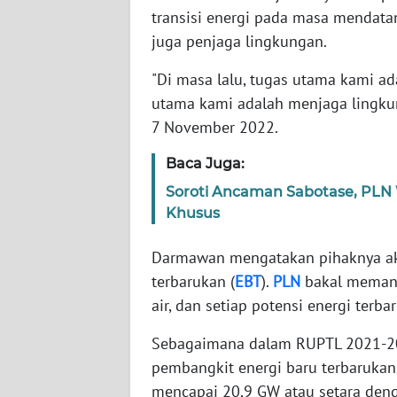
WN
transisi energi pada masa mendatang
JABAR
juga penjaga lingkungan.
"Di masa lalu, tugas utama kami ad
WN
BANTEN
utama kami adalah menjaga lingku
7 November 2022.
WN
NTT
Baca Juga:
Soroti Ancaman Sabotase, PLN W
WN
Khusus
KEPRI
Darmawan mengatakan pihaknya a
WN
terbarukan (
EBT
).
PLN
bakal memanfa
PAPUA
air, dan setiap potensi energi terb
WN
Sebagaimana dalam RUPTL 2021-2
PAPUA
pembangkit energi baru terbaruka
BARAT
mencapai 20,9 GW atau setara denga