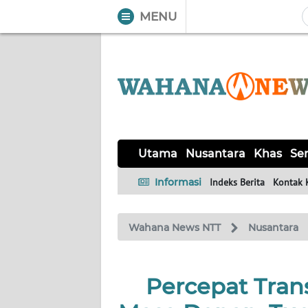
MENU
WAHANA
Tutup
TV
UTAMA
NUSANTARA
Utama
Nusantara
Khas
Ser
KHAS
Informasi
Indeks Berita
Kontak 
SERBA-
Wahana News NTT
Nusantara
SERBI
LABUAN
Percepat Trans
BAJO