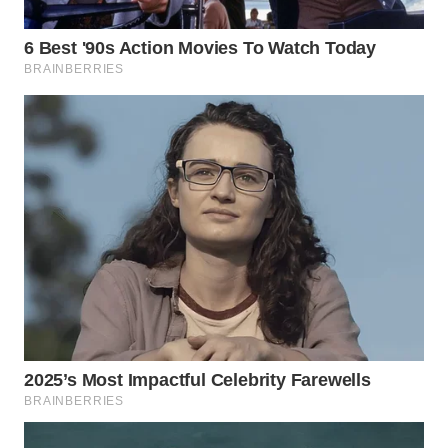
WN
SULUT
WN
MALUKU
WN
MALUT
WN
DAIRI
WN
DANAU
TOBA
WN