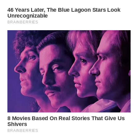
WN
PADANG
LAWAS
WN
SUMEDANG
WN
CIANJUR
WN
KEPULAUAN
SERIBU
WN
TANGERANG
WN
BINJAI