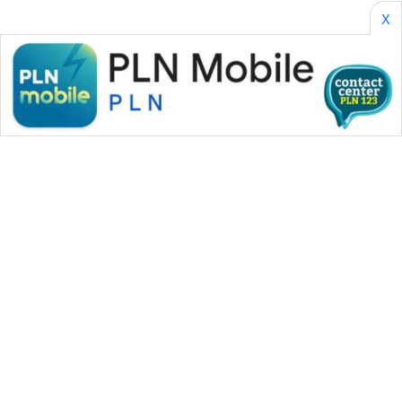
X
WAHANA MEDIA GROUP
|
|
|
WAHANA NEWS co
WAHANA TANI
WAHANA ADVOKAT
|
|
WAHANA INFRASTRUKTUR
WAHANA KONSUMEN