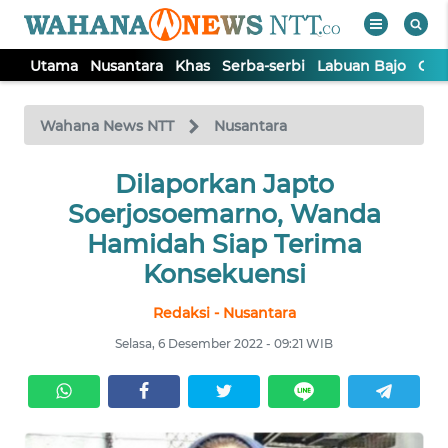
Utama
Nusantara
Khas
Serba-serbi
Labuan Bajo
Opi
WAHANA
Tutup
TV
Wahana News NTT
Nusantara
Dilaporkan Japto
UTAMA
Soerjosoemarno, Wanda
NUSANTARA
Hamidah Siap Terima
Konsekuensi
KHAS
Redaksi - Nusantara
Selasa, 6 Desember 2022 - 09:21 WIB
SERBA-
SERBI
LABUAN