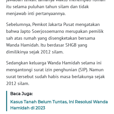
itu selama puluhan tahun silam dan tidak
WN
menjawab inti pertanyaannya.
JABAR
Sebelumnya, Pemkot Jakarta Pusat mengatakan
bahwa Japto Soerjosoemarno merupakan pemilik
WN
BANTEN
sah atas rumah yang disengketakan bersama
Wanda Hamidah. Itu berdasar SHGB yang
WN
dimilikinya sejak 2012 silam.
NTT
Sedangkan keluarga Wanda Hamidah selama ini
WN
mengantongi surat izin penghunian (SIP). Namun
KEPRI
surat tersebut sudah habis masa berlakunya sejak
2012 silam.
WN
PAPUA
Baca Juga:
Kasus Tanah Belum Tuntas, Ini Resolusi Wanda
WN
Hamidah di 2023
PAPUA