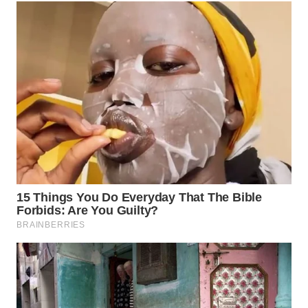
WN
CIREBON
WN
INDRAMAYU
WN
KUNINGAN
WN
MAJALENGKA
WN
SUBANG
WN
SUKABUMI