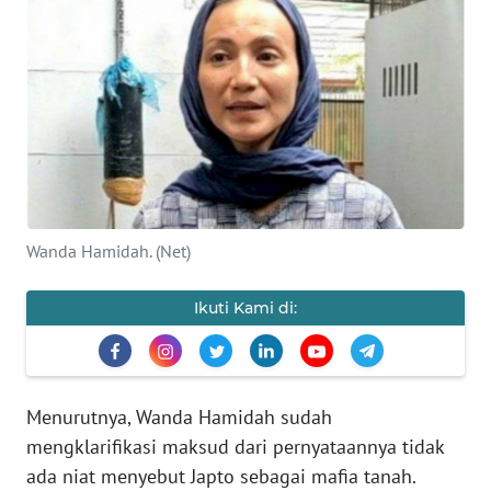
BAJO
OPINI
Informasi
INDEKS
BERITA
Wanda Hamidah. (Net)
KONTAK
KAMI
Ikuti Kami di:
INFO
IKLAN
Menurutnya, Wanda Hamidah sudah
TENTANG
KAMI
mengklarifikasi maksud dari pernyataannya tidak
ada niat menyebut Japto sebagai mafia tanah.