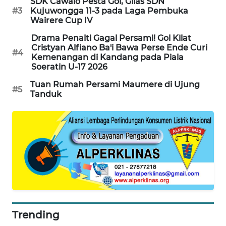
SDK Cawalo Pesta Gol, Gilas SDN
NEWS
#3
Kujuwongga 11-3 pada Laga Pembuka
Wairere Cup IV
SIDIKALANG
Drama Penalti Gagal Persami! Gol Kilat
NEWS
Cristyan Alfiano Ba'i Bawa Perse Ende Curi
#4
Kemenangan di Kandang pada Piala
SIBARAGAS
Soeratin U-17 2026
NEWS
Tuan Rumah Persami Maumere di Ujung
#5
Tanduk
METRO
SIANTAR
NEWS
METRO
MEDAN
NEWS
METRO
JAKARTA
Trending
NEWS