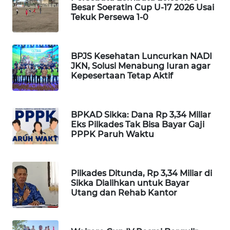
KELISTRIKAN
Besar Soeratin Cup U-17 2026 Usai
Tekuk Persewa 1-0
WALINKI
ID
BPJS Kesehatan Luncurkan NADI
JKN, Solusi Menabung Iuran agar
MAWAKA
Kepesertaan Tetap Aktif
ID
MARTABAT
BPKAD Sikka: Dana Rp 3,34 Miliar
NET
Eks Pilkades Tak Bisa Bayar Gaji
PPPK Paruh Waktu
PLN
WATCH
Pilkades Ditunda, Rp 3,34 Miliar di
Sikka Dialihkan untuk Bayar
MKLI
Utang dan Rehab Kantor
LPKKI