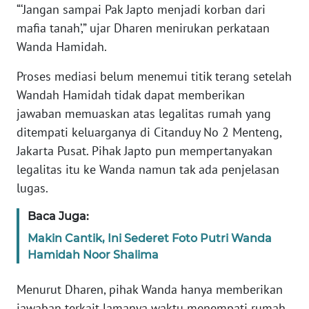
PEDOMAN
“‘Jangan sampai Pak Japto menjadi korban dari
MEDIA
mafia tanah’,” ujar Dharen menirukan perkataan
SIBER
Wanda Hamidah.
REDAKSI
Proses mediasi belum menemui titik terang setelah
Wandah Hamidah tidak dapat memberikan
KARIR
jawaban memuaskan atas legalitas rumah yang
ditempati keluarganya di Citanduy No 2 Menteng,
DISCLAIMER
Jakarta Pusat. Pihak Japto pun mempertanyakan
legalitas itu ke Wanda namun tak ada penjelasan
Wahana
lugas.
News
Regional
Baca Juga:
Makin Cantik, Ini Sederet Foto Putri Wanda
WN
SUMUT
Hamidah Noor Shalima
Menurut Dharen, pihak Wanda hanya memberikan
WN
JAKARTA
jawaban terkait lamanya waktu menempati rumah