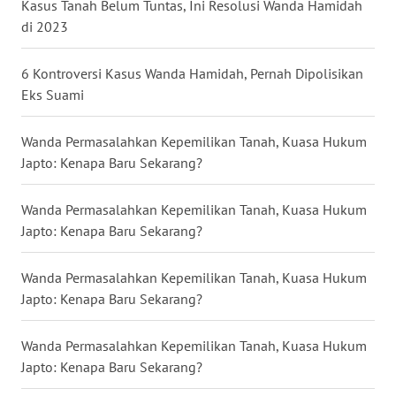
LAMPUNG
Kasus Tanah Belum Tuntas, Ini Resolusi Wanda Hamidah
di 2023
WN
JATENG
6 Kontroversi Kasus Wanda Hamidah, Pernah Dipolisikan
Eks Suami
WN
NUSANTARA
Wanda Permasalahkan Kepemilikan Tanah, Kuasa Hukum
Japto: Kenapa Baru Sekarang?
WN
JOGJA
Wanda Permasalahkan Kepemilikan Tanah, Kuasa Hukum
Japto: Kenapa Baru Sekarang?
WN
JATIM
Wanda Permasalahkan Kepemilikan Tanah, Kuasa Hukum
Japto: Kenapa Baru Sekarang?
WN
BALI
Wanda Permasalahkan Kepemilikan Tanah, Kuasa Hukum
Japto: Kenapa Baru Sekarang?
WN
KALBAR