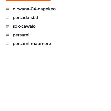
#
nirwana-04-nagekeo
KRT
NEWS
#
persada-sbd
#
sdk-cawalo
KARING
NEWS
#
persami
#
persami-maumere
JURNAL
MARITIM
HUMBANG
NEWS
GARONGGANG
NEWS
FISUELRI
ID