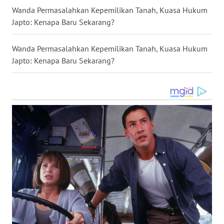
Wanda Permasalahkan Kepemilikan Tanah, Kuasa Hukum
Japto: Kenapa Baru Sekarang?
WN
KALTENG
Wanda Permasalahkan Kepemilikan Tanah, Kuasa Hukum
Japto: Kenapa Baru Sekarang?
WN
KALTARA
WN
KALSEL
WN
KALTIM
WN
SULSEL
WN
GORONTALO