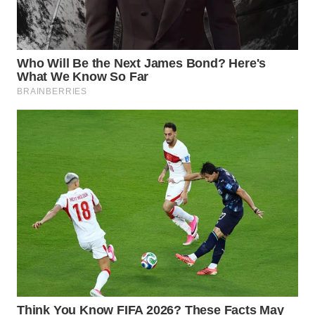
MADURA
WN
SURABAYA
WN
NATUNA
WN
BINTAN
WN
MANDALIKA
WN
LIKUPANG
WN