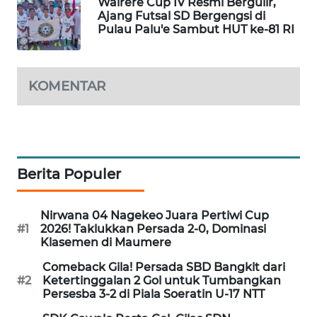
Wairere Cup IV Resmi Bergulir,
LKKI
Ajang Futsal SD Bergengsi di
Pulau Palu'e Sambut HUT ke-81 RI
KOPEKLIN
KOMENTAR
PORTAL
KONSUMEN
FORWAMKI
Berita Populer
ALPERKLINAS
Nirwana 04 Nagekeo Juara Pertiwi Cup
FORJASIDA
#1
2026! Taklukkan Persada 2-0, Dominasi
Klasemen di Maumere
TAMBANG
Comeback Gila! Persada SBD Bangkit dari
NEWS
#2
Ketertinggalan 2 Gol untuk Tumbangkan
Persesba 3-2 di Piala Soeratin U-17 NTT
SITUNGIR