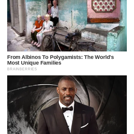
WN
PURWAKARTA
WN
PRIANGAN
TIMUR
WN
SEMARANG
WN
SOLO
WN
BOROBUDUR
WN