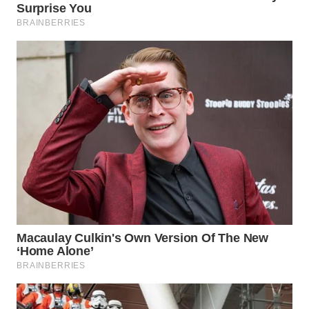
LABUANBAJO
WN
BORNEO
Wahana
Media
Group
WAHANA
NEWS
WAHANA
TANI
WAHANA
ADVOKAT
WAHANA