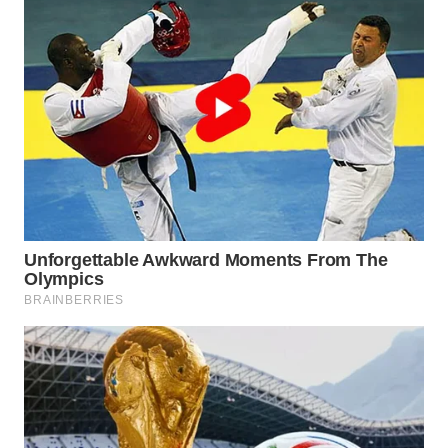
NIAS
WN
LANGKAT
WN
TAPANULI
SELATAN
WN
TANJUNG
LESUNG
WN
KARO
WN
SIMALUNGUN