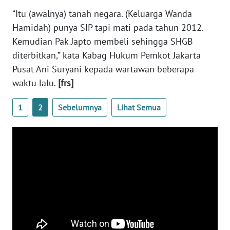
BARAT
“Itu (awalnya) tanah negara. (Keluarga Wanda
Hamidah) punya SIP tapi mati pada tahun 2012.
WN
Kemudian Pak Japto membeli sehingga SHGB
RIAU
diterbitkan,” kata Kabag Hukum Pemkot Jakarta
Pusat Ani Suryani kepada wartawan beberapa
WN
waktu lalu.
[frs]
SERAMBI
1
2
Sebelumnya
Lihat Semua
WN
JAMBI
WN
SULTRA
WN
NTB
WN