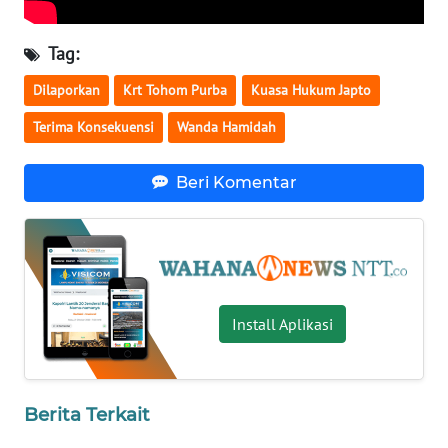
SULTENG
Tag:
WN
SULBAR
Dilaporkan
Krt Tohom Purba
Kuasa Hukum Japto
Terima Konsekuensi
Wanda Hamidah
WN
BABEL
Beri Komentar
WN
SUMBAR
WN
SUMSEL
Install Aplikasi
WN
BENGKULU
Berita Terkait
WN