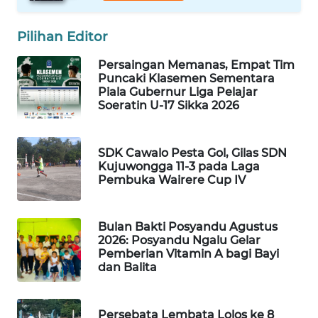
Pilihan Editor
WAHANA
HEALTH
Persaingan Memanas, Empat Tim
Puncaki Klasemen Sementara
WAHANA
Piala Gubernur Liga Pelajar
DESA
Soeratin U-17 Sikka 2026
WISATA
SDK Cawalo Pesta Gol, Gilas SDN
LAPAK
Kujuwongga 11-3 pada Laga
WAHANA
Pembuka Wairere Cup IV
Wahana
Network
Bulan Bakti Posyandu Agustus
2026: Posyandu Ngalu Gelar
Pemberian Vitamin A bagi Bayi
KONSUMEN
dan Balita
LISTRIK
MASYARAKAT
Persebata Lembata Lolos ke 8