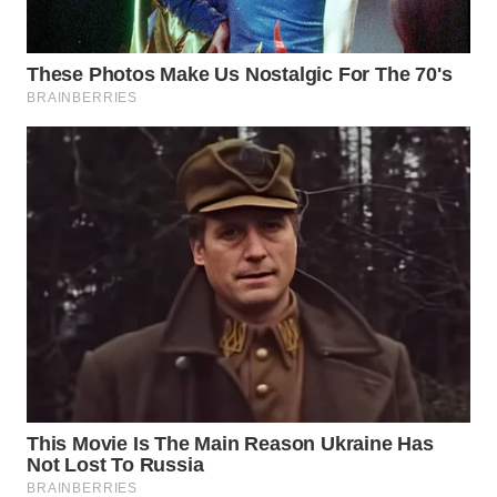
KARAWANG
WN
BEKASI
WN
BOGOR
WN
DEPOK
WN
TAPANULI
UTARA
WN
SAMOSIR