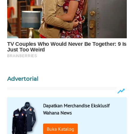
CO ID
WAHANANEWS
NET
WAHANA
SPORT
WAHANA
UMKM
Advertorial
WAHANA
SELEB
WAHANA
Dapatkan Merchandise Eksklusif
PERSONA
Wahana News
WAHANA
Buka Katalog
OTOMOTIF