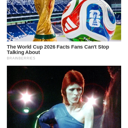
WN
LABUHANBATU
WN
TAPANULI
TENGAH
WN DELI
SERDANG
WN
TEBING
TINGGI
WN
PAKPAK
WN