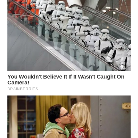
INFRASTRUKTUR
WAHANA
KONSUMEN
WAHANA
LISTRIK
WAHANA
TRAVEL
WAHANA
TV
WAHANANEWS
ID
WAHANANEWS