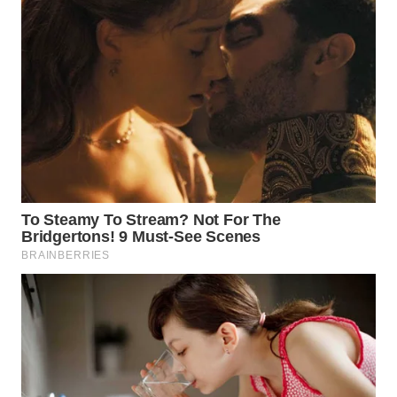
WAHANA
HEALTH
WAHANA
DESA
WISATA
LAPAK
WAHANA
Wahana
Network
KONSUMEN
LISTRIK
MASYARAKAT