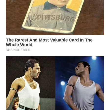
WN
PADANG
LAWAS
WN
SUMEDANG
WN
CIANJUR
WN
KEPULAUAN
SERIBU
WN
TANGERANG
WN
BINJAI