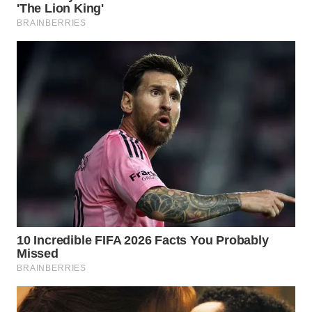
CO ID
WAHANANEWS
NET
WAHANA
SPORT
WAHANA
UMKM
WAHANA
SELEB
WAHANA
PERSONA
WAHANA
OTOMOTIF