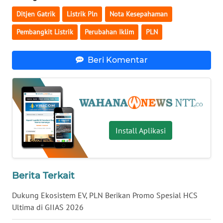
Ditjen Gatrik
Listrik Pln
Nota Kesepahaman
WN
Pembangkit Listrik
Perubahan Iklim
PLN
KALTENG
Beri Komentar
WN
KALTARA
WN
KALSEL
Install Aplikasi
WN
KALTIM
WN
Berita Terkait
SULSEL
Dukung Ekosistem EV, PLN Berikan Promo Spesial HCS
Ultima di GIIAS 2026
WN
GORONTALO