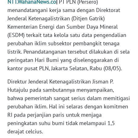
NTT.WahanaNews.co
|
PT PLN (Persero)
PEDOMAN
MEDIA
menandatangani kerja sama dengan Direktorat
SIBER
Jenderal Ketenagalistrikan (Ditjen Gatrik)
Kementerian Energi dan Sumber Daya Mineral
REDAKSI
(ESDM) terkait tata kelola satu data pengendalian
perubahan iklim subsektor pembangkit tenaga
KARIR
listrik. Penandatanganan tersebut dilakukan di sela
peringatan Hari Bumi yang diselenggarakan di
DISCLAIMER
kantor pusat PLN, Jakarta Selatan, Rabu (08/05).
Wahana
Direktur Jenderal Ketenagalistrikan Jisman P.
News
Hutajulu pada sambutannya menyampaikan,
Regional
bahwa pemerintah sangat serius dalam memitigasi
perubahan iklim. Hal ini selaras dengan komitmen
WN
SUMUT
RI pada perjanjian paris untuk menjaga
peningkatan suhu bumi tidak melampaui 1,5
WN
derajat celcius.
JAKARTA