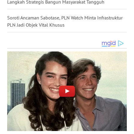
Langkah Strategis Bangun Masyarakat Tangguh
NIAS
Soroti Ancaman Sabotase, PLN Watch Minta Infrastruktur
WN
PLN Jadi Objek Vital Khusus
LANGKAT
WN
TAPANULI
SELATAN
WN
TANJUNG
LESUNG
WN
KARO
WN
SIMALUNGUN