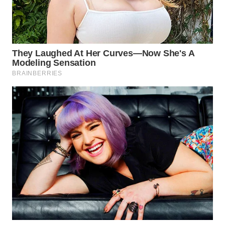
LABUANBAJO
WN
BORNEO
Wahana
Media
Group
WAHANA
NEWS
WAHANA
TANI
WAHANA
ADVOKAT
WAHANA