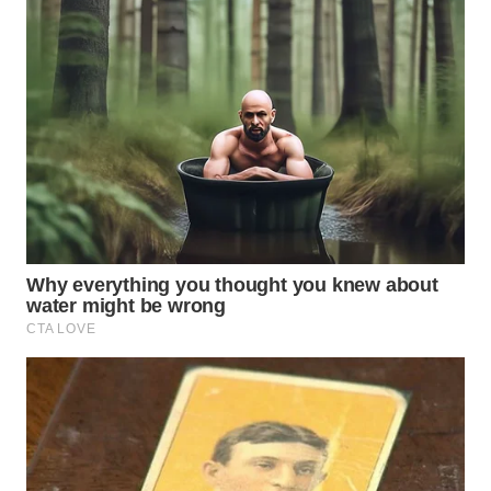
KARAWANG
WN
BEKASI
WN
BOGOR
WN
DEPOK
WN
TAPANULI
UTARA
WN
SAMOSIR