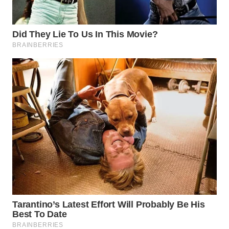
WN
CIREBON
WN
INDRAMAYU
WN
KUNINGAN
WN
MAJALENGKA
WN
SUBANG
WN
SUKABUMI