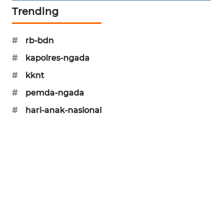
Trending
PERAPKI
NEWS
#
rb-bdn
SONYA
#
kapolres-ngada
ASA
#
kknt
NEWS
#
pemda-ngada
#
hari-anak-nasional