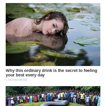
WN
PURWAKARTA
WN
PRIANGAN
TIMUR
WN
SEMARANG
WN
SOLO
WN
BOROBUDUR
WN