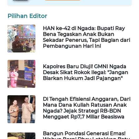
LKKI
Pilihan Editor
KOPEKLIN
HAN ke-42 di Ngada: Bupati Ray
Bena Tegaskan Anak Bukan
PORTAL
Sekadar Penerus, Tapi Bagian dari
KONSUMEN
Pembangunan Hari Ini
FORWAMKI
Kapolres Baru Diuji! GMNI Ngada
Desak Sikat Rokok Ilegal: "Jangan
ALPERKLINAS
Biarkan Hukum Jadi Pajangan"
FORJASIDA
Di Tengah Efisiensi Anggaran, Dari
Mana Dana Kuliah Ratusan Anak
Ngada? Jejak Strategi RB-BDN
TAMBANG
Menggaet Rp7,7 Miliar Beasiswa
NEWS
Bangun Pondasi Generasi Emas!
SITUNGIR