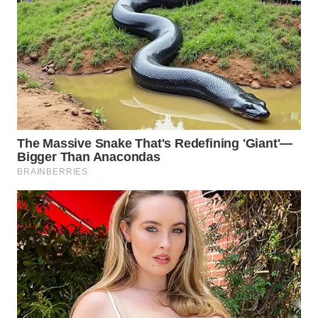
MADURA
WN
SURABAYA
WN
NATUNA
WN
BINTAN
WN
MANDALIKA
WN
LIKUPANG
WN