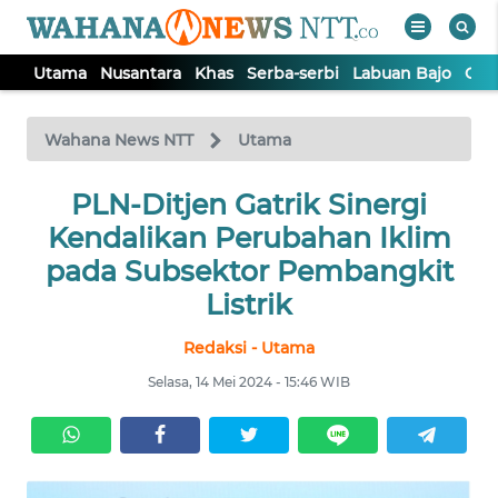
Utama
Nusantara
Khas
Serba-serbi
Labuan Bajo
Opi
WAHANA
Tutup
TV
Wahana News NTT
Utama
PLN-Ditjen Gatrik Sinergi
UTAMA
Kendalikan Perubahan Iklim
NUSANTARA
pada Subsektor Pembangkit
Listrik
KHAS
Redaksi - Utama
Selasa, 14 Mei 2024 - 15:46 WIB
SERBA-
SERBI
LABUAN