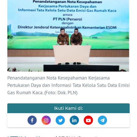
BAJO
OPINI
Informasi
INDEKS
BERITA
KONTAK
KAMI
Penandatanganan Nota Kesepahaman Kerjasama
Pertukaran Daya dan Informasi Tata Kelola Satu Data Emisi
Gas Rumah Kaca. (Foto: Dok. PLN)
INFO
IKLAN
Ikuti Kami di:
TENTANG
KAMI