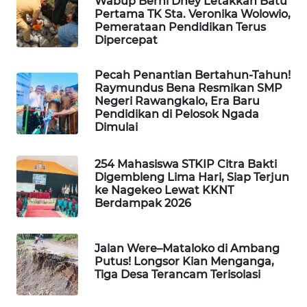
Wabup Berni Dhey Letakkan Batu
NEWS
Pertama TK Sta. Veronika Wolowio,
Pemerataan Pendidikan Terus
Dipercepat
SIDIKALANG
NEWS
Pecah Penantian Bertahun-Tahun!
Raymundus Bena Resmikan SMP
SIBARAGAS
Negeri Rawangkalo, Era Baru
NEWS
Pendidikan di Pelosok Ngada
Dimulai
METRO
SIANTAR
254 Mahasiswa STKIP Citra Bakti
NEWS
Digembleng Lima Hari, Siap Terjun
ke Nagekeo Lewat KKNT
Berdampak 2026
METRO
MEDAN
NEWS
Jalan Were–Mataloko di Ambang
Putus! Longsor Kian Menganga,
METRO
Tiga Desa Terancam Terisolasi
JAKARTA
NEWS