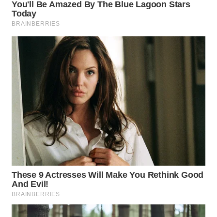
WN
LABUHANBATU
WN
TAPANULI
TENGAH
WN DELI
SERDANG
WN
TEBING
TINGGI
WN
PAKPAK
WN