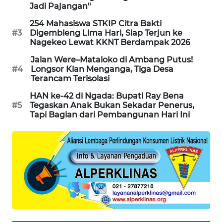
Jadi Pajangan"
ENERGI
254 Mahasiswa STKIP Citra Bakti
NEWS
#3
Digembleng Lima Hari, Siap Terjun ke
Nagekeo Lewat KKNT Berdampak 2026
CILEUNGSI
Jalan Were–Mataloko di Ambang Putus!
NEWS
#4
Longsor Kian Menganga, Tiga Desa
Terancam Terisolasi
BERKAT
HAN ke-42 di Ngada: Bupati Ray Bena
NEWS
#5
Tegaskan Anak Bukan Sekadar Penerus,
Tapi Bagian dari Pembangunan Hari Ini
BERAMPU
NEWS
ANUGERAH
NEWS
AKHLAK
ID