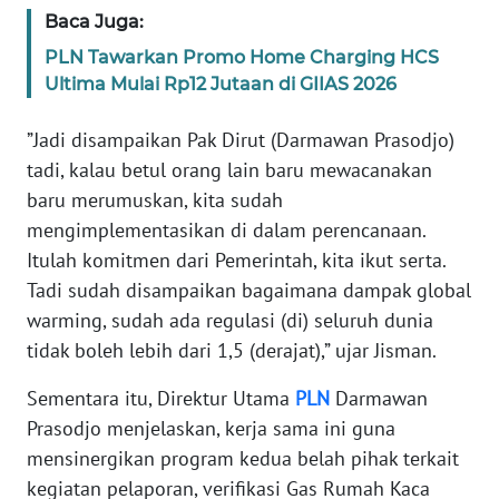
Baca Juga:
WN
PLN Tawarkan Promo Home Charging HCS
JABAR
Ultima Mulai Rp12 Jutaan di GIIAS 2026
WN
”Jadi disampaikan Pak Dirut (Darmawan Prasodjo)
BANTEN
tadi, kalau betul orang lain baru mewacanakan
baru merumuskan, kita sudah
WN
mengimplementasikan di dalam perencanaan.
NTT
Itulah komitmen dari Pemerintah, kita ikut serta.
Tadi sudah disampaikan bagaimana dampak global
WN
warming, sudah ada regulasi (di) seluruh dunia
KEPRI
tidak boleh lebih dari 1,5 (derajat),” ujar Jisman.
WN
Sementara itu, Direktur Utama
PLN
Darmawan
PAPUA
Prasodjo menjelaskan, kerja sama ini guna
mensinergikan program kedua belah pihak terkait
WN
kegiatan pelaporan, verifikasi Gas Rumah Kaca
PAPUA