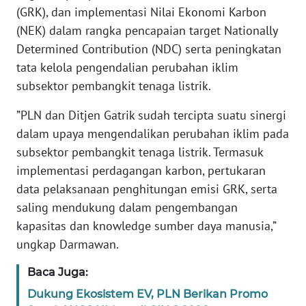
BARAT
(GRK), dan implementasi Nilai Ekonomi Karbon
(NEK) dalam rangka pencapaian target Nationally
WN
Determined Contribution (NDC) serta peningkatan
RIAU
tata kelola pengendalian perubahan iklim
subsektor pembangkit tenaga listrik.
WN
SERAMBI
”PLN dan Ditjen Gatrik sudah tercipta suatu sinergi
dalam upaya mengendalikan perubahan iklim pada
WN
subsektor pembangkit tenaga listrik. Termasuk
JAMBI
implementasi perdagangan karbon, pertukaran
data pelaksanaan penghitungan emisi GRK, serta
WN
saling mendukung dalam pengembangan
SULTRA
kapasitas dan knowledge sumber daya manusia,”
ungkap Darmawan.
WN
NTB
Baca Juga:
Dukung Ekosistem EV, PLN Berikan Promo
WN