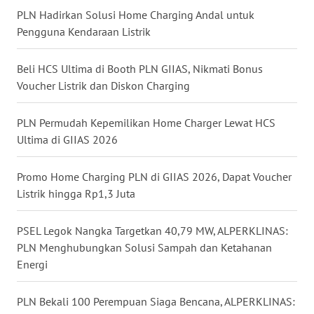
PLN Hadirkan Solusi Home Charging Andal untuk
Pengguna Kendaraan Listrik
WN
SULUT
Beli HCS Ultima di Booth PLN GIIAS, Nikmati Bonus
Voucher Listrik dan Diskon Charging
WN
MALUKU
PLN Permudah Kepemilikan Home Charger Lewat HCS
WN
Ultima di GIIAS 2026
MALUT
Promo Home Charging PLN di GIIAS 2026, Dapat Voucher
WN
Listrik hingga Rp1,3 Juta
DAIRI
PSEL Legok Nangka Targetkan 40,79 MW, ALPERKLINAS:
WN
PLN Menghubungkan Solusi Sampah dan Ketahanan
DANAU
Energi
TOBA
PLN Bekali 100 Perempuan Siaga Bencana, ALPERKLINAS:
WN