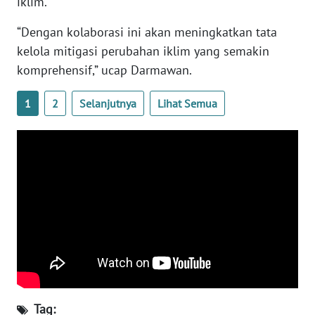
iklim.
LAMPUNG
“Dengan kolaborasi ini akan meningkatkan tata
WN
kelola mitigasi perubahan iklim yang semakin
JATENG
komprehensif,” ucap Darmawan.
WN
1
2
Selanjutnya
Lihat Semua
NUSANTARA
WN
JOGJA
WN
JATIM
WN
BALI
WN
Tag:
KALBAR