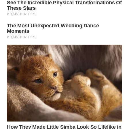
INFRASTRUKTUR
WAHANA
KONSUMEN
WAHANA
LISTRIK
WAHANA
TRAVEL
WAHANA
TV
WAHANANEWS
ID
WAHANANEWS