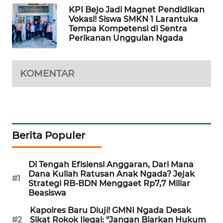
KPI Bejo Jadi Magnet Pendidikan
Vokasi! Siswa SMKN 1 Larantuka
KRT
Tempa Kompetensi di Sentra
NEWS
Perikanan Unggulan Ngada
KARING
NEWS
KOMENTAR
JURNAL
MARITIM
HUMBANG
Berita Populer
NEWS
Di Tengah Efisiensi Anggaran, Dari Mana
GARONGGANG
Dana Kuliah Ratusan Anak Ngada? Jejak
#1
NEWS
Strategi RB-BDN Menggaet Rp7,7 Miliar
Beasiswa
FISUELRI
Kapolres Baru Diuji! GMNI Ngada Desak
ID
#2
Sikat Rokok Ilegal: "Jangan Biarkan Hukum