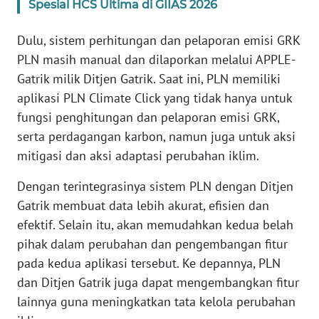
Spesial HCS Ultima di GIIAS 2026
SULTENG
Dulu, sistem perhitungan dan pelaporan emisi GRK
WN
PLN masih manual dan dilaporkan melalui APPLE-
SULBAR
Gatrik milik Ditjen Gatrik. Saat ini, PLN memiliki
WN
aplikasi PLN Climate Click yang tidak hanya untuk
BABEL
fungsi penghitungan dan pelaporan emisi GRK,
serta perdagangan karbon, namun juga untuk aksi
WN
mitigasi dan aksi adaptasi perubahan iklim.
SUMBAR
Dengan terintegrasinya sistem PLN dengan Ditjen
WN
Gatrik membuat data lebih akurat, efisien dan
SUMSEL
efektif. Selain itu, akan memudahkan kedua belah
pihak dalam perubahan dan pengembangan fitur
WN
pada kedua aplikasi tersebut. Ke depannya, PLN
BENGKULU
dan Ditjen Gatrik juga dapat mengembangkan fitur
lainnya guna meningkatkan tata kelola perubahan
WN