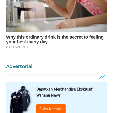
KELISTRIKAN
WALINKI
ID
MAWAKA
ID
MARTABAT
NET
Advertorial
PLN
WATCH
Dapatkan Merchandise Eksklusif
MKLI
Wahana News
LPKKI
Buka Katalog