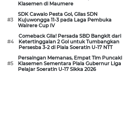
PEDOMAN
Klasemen di Maumere
MEDIA
SIBER
SDK Cawalo Pesta Gol, Gilas SDN
#3
Kujuwongga 11-3 pada Laga Pembuka
Wairere Cup IV
REDAKSI
Comeback Gila! Persada SBD Bangkit dari
#4
Ketertinggalan 2 Gol untuk Tumbangkan
KARIR
Persesba 3-2 di Piala Soeratin U-17 NTT
Persaingan Memanas, Empat Tim Puncaki
DISCLAIMER
#5
Klasemen Sementara Piala Gubernur Liga
Pelajar Soeratin U-17 Sikka 2026
Wahana
News
Regional
WN
SUMUT
WN
JAKARTA