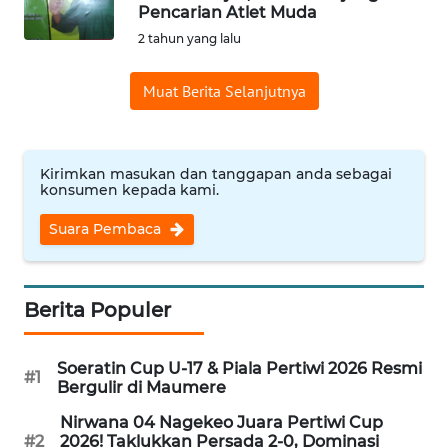
BAJO
Pencarian Atlet Muda
2 tahun yang lalu
OPINI
Muat Berita Selanjutnya
Informasi
INDEKS
Kirimkan masukan dan tanggapan anda sebagai
BERITA
konsumen kepada kami.
Suara Pembaca
KONTAK
KAMI
INFO
Berita Populer
IKLAN
Soeratin Cup U-17 & Piala Pertiwi 2026 Resmi
#1
TENTANG
Bergulir di Maumere
KAMI
Nirwana 04 Nagekeo Juara Pertiwi Cup
#2
2026! Taklukkan Persada 2-0, Dominasi