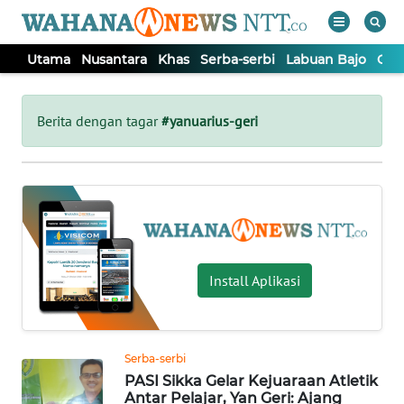
Utama
Nusantara
Khas
Serba-serbi
Labuan Bajo
Opi
WAHANA
Tutup
TV
Berita dengan tagar
#yanuarius-geri
UTAMA
NUSANTARA
KHAS
Install Aplikasi
SERBA-
SERBI
Serba-serbi
PASI Sikka Gelar Kejuaraan Atletik
LABUAN
Antar Pelajar, Yan Geri: Ajang