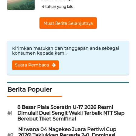
BAJO
4 tahun yang lalu
OPINI
Muat Berita Selanjutnya
Informasi
INDEKS
Kirimkan masukan dan tanggapan anda sebagai
konsumen kepada kami.
BERITA
Suara Pembaca
KONTAK
KAMI
Berita Populer
INFO
IKLAN
8 Besar Piala Soeratin U-17 2026 Resmi
#1
Dimulai! Duel Sengit Wakil Terbaik NTT Siap
TENTANG
Berebut Tiket Semifinal
KAMI
Nirwana 04 Nagekeo Juara Pertiwi Cup
#2
2026! Taklukkan Persada 2-0, Dominasi