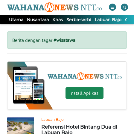
Utama
Nusantara
Khas
Serba-serbi
Labuan Bajo
Opi
WAHANA
Tutup
TV
Berita dengan tagar
#wisatawa
UTAMA
NUSANTARA
KHAS
Install Aplikasi
SERBA-
SERBI
Labuan Bajo
Referensi Hotel Bintang Dua di
LABUAN
Labuan Bajo