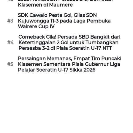
PEDOMAN
Klasemen di Maumere
MEDIA
SIBER
SDK Cawalo Pesta Gol, Gilas SDN
#3
Kujuwongga 11-3 pada Laga Pembuka
Wairere Cup IV
REDAKSI
Comeback Gila! Persada SBD Bangkit dari
#4
Ketertinggalan 2 Gol untuk Tumbangkan
KARIR
Persesba 3-2 di Piala Soeratin U-17 NTT
Persaingan Memanas, Empat Tim Puncaki
DISCLAIMER
#5
Klasemen Sementara Piala Gubernur Liga
Pelajar Soeratin U-17 Sikka 2026
Wahana
News
Regional
WN
SUMUT
WN
JAKARTA