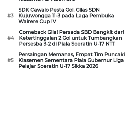
PEDOMAN
MEDIA
SDK Cawalo Pesta Gol, Gilas SDN
SIBER
#3
Kujuwongga 11-3 pada Laga Pembuka
Wairere Cup IV
REDAKSI
Comeback Gila! Persada SBD Bangkit dari
#4
Ketertinggalan 2 Gol untuk Tumbangkan
Persesba 3-2 di Piala Soeratin U-17 NTT
KARIR
Persaingan Memanas, Empat Tim Puncaki
#5
Klasemen Sementara Piala Gubernur Liga
DISCLAIMER
Pelajar Soeratin U-17 Sikka 2026
Wahana
News
Regional
WN
SUMUT
WN
JAKARTA