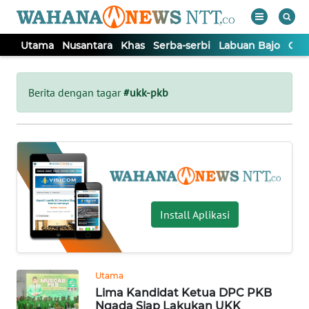
Utama
Nusantara
Khas
Serba-serbi
Labuan Bajo
Opi
WAHANA
Tutup
TV
Berita dengan tagar
#ukk-pkb
UTAMA
NUSANTARA
KHAS
Install Aplikasi
SERBA-
SERBI
Utama
Lima Kandidat Ketua DPC PKB
LABUAN
Ngada Siap Lakukan UKK