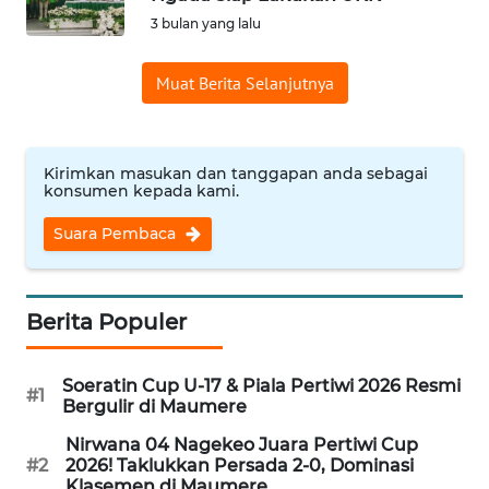
BAJO
3 bulan yang lalu
OPINI
Muat Berita Selanjutnya
Informasi
INDEKS
Kirimkan masukan dan tanggapan anda sebagai
konsumen kepada kami.
BERITA
Suara Pembaca
KONTAK
KAMI
Berita Populer
INFO
IKLAN
Soeratin Cup U-17 & Piala Pertiwi 2026 Resmi
#1
Bergulir di Maumere
TENTANG
KAMI
Nirwana 04 Nagekeo Juara Pertiwi Cup
#2
2026! Taklukkan Persada 2-0, Dominasi
Klasemen di Maumere