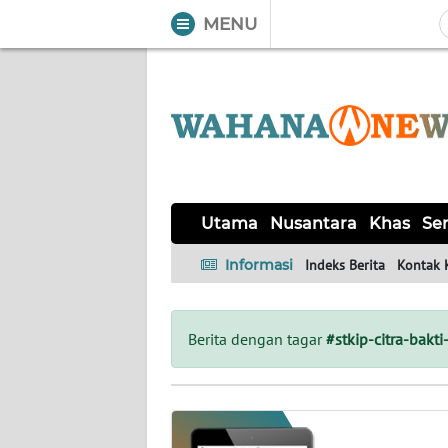
MENU
WAHANA
Tutup
TV
UTAMA
NUSANTARA
Utama
Nusantara
Khas
Ser
KHAS
Informasi
Indeks Berita
Kontak 
SERBA-
SERBI
Berita dengan tagar
#stkip-citra-bakt
LABUAN
BAJO