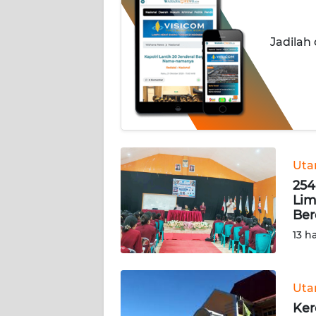
OPINI
Jadilah
Informasi
INDEKS
BERITA
KONTAK
KAMI
Ut
254
INFO
Lim
IKLAN
Be
13 h
TENTANG
KAMI
Ut
PEDOMAN
Ker
MEDIA