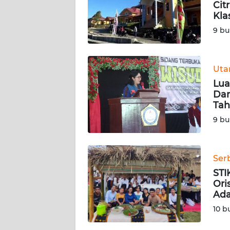
Cit
SIBER
Kla
9 bu
REDAKSI
KARIR
Ut
Lua
DISCLAIMER
Dan
Tah
Wahana
9 bu
News
Regional
Ser
WN
STI
SUMUT
Ori
Ada
WN
10 b
JAKARTA