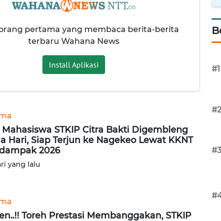
 orang pertama yang membaca berita-berita
B
terbaru Wahana News
Install Aplikasi
#1
#
ama
 Mahasiswa STKIP Citra Bakti Digembleng
a Hari, Siap Terjun ke Nagekeo Lewat KKNT
rdampak 2026
#
ari yang lalu
#
ama
en..!! Toreh Prestasi Membanggakan, STKIP