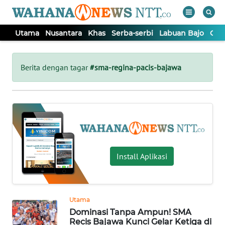
Utama
Nusantara
Khas
Serba-serbi
Labuan Bajo
Opi
WAHANA
Tutup
TV
Berita dengan tagar
#sma-regina-pacis-bajawa
UTAMA
NUSANTARA
KHAS
Install Aplikasi
SERBA-
SERBI
Utama
Dominasi Tanpa Ampun! SMA
LABUAN
Recis Bajawa Kunci Gelar Ketiga di