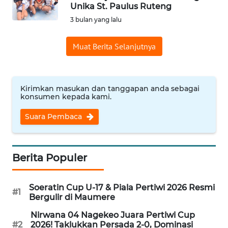
BAJO
Unika St. Paulus Ruteng
3 bulan yang lalu
OPINI
Muat Berita Selanjutnya
Informasi
INDEKS
Kirimkan masukan dan tanggapan anda sebagai
BERITA
konsumen kepada kami.
Suara Pembaca
KONTAK
KAMI
INFO
Berita Populer
IKLAN
Soeratin Cup U-17 & Piala Pertiwi 2026 Resmi
#1
TENTANG
Bergulir di Maumere
KAMI
Nirwana 04 Nagekeo Juara Pertiwi Cup
#2
2026! Taklukkan Persada 2-0, Dominasi