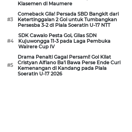
PEDOMAN
Klasemen di Maumere
MEDIA
SIBER
Comeback Gila! Persada SBD Bangkit dari
#3
Ketertinggalan 2 Gol untuk Tumbangkan
Persesba 3-2 di Piala Soeratin U-17 NTT
REDAKSI
SDK Cawalo Pesta Gol, Gilas SDN
#4
Kujuwongga 11-3 pada Laga Pembuka
KARIR
Wairere Cup IV
Drama Penalti Gagal Persami! Gol Kilat
DISCLAIMER
Cristyan Alfiano Ba'i Bawa Perse Ende Curi
#5
Kemenangan di Kandang pada Piala
Soeratin U-17 2026
Wahana
News
Regional
WN
SUMUT
WN
JAKARTA