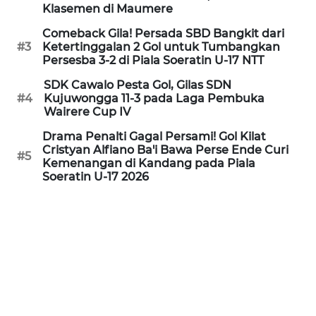
PEDOMAN
Klasemen di Maumere
MEDIA
SIBER
Comeback Gila! Persada SBD Bangkit dari
#3
Ketertinggalan 2 Gol untuk Tumbangkan
Persesba 3-2 di Piala Soeratin U-17 NTT
REDAKSI
SDK Cawalo Pesta Gol, Gilas SDN
#4
Kujuwongga 11-3 pada Laga Pembuka
KARIR
Wairere Cup IV
Drama Penalti Gagal Persami! Gol Kilat
DISCLAIMER
Cristyan Alfiano Ba'i Bawa Perse Ende Curi
#5
Kemenangan di Kandang pada Piala
Soeratin U-17 2026
Wahana
News
Regional
WN
SUMUT
WN
JAKARTA