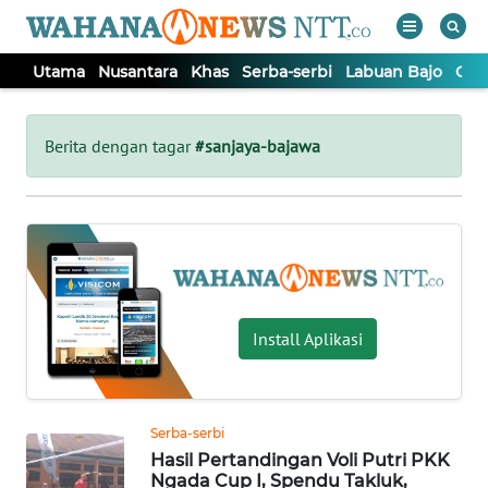
Utama
Nusantara
Khas
Serba-serbi
Labuan Bajo
Opi
WAHANA
Tutup
TV
Berita dengan tagar
#sanjaya-bajawa
UTAMA
NUSANTARA
KHAS
Install Aplikasi
SERBA-
SERBI
Serba-serbi
Hasil Pertandingan Voli Putri PKK
LABUAN
Ngada Cup I, Spendu Takluk,