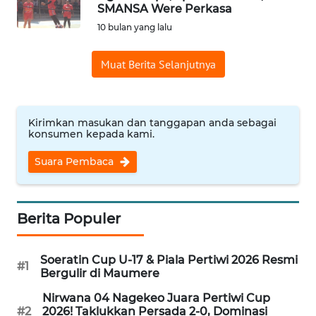
BAJO
SMANSA Were Perkasa
10 bulan yang lalu
OPINI
Muat Berita Selanjutnya
Informasi
INDEKS
Kirimkan masukan dan tanggapan anda sebagai
BERITA
konsumen kepada kami.
Suara Pembaca
KONTAK
KAMI
INFO
Berita Populer
IKLAN
Soeratin Cup U-17 & Piala Pertiwi 2026 Resmi
#1
TENTANG
Bergulir di Maumere
KAMI
Nirwana 04 Nagekeo Juara Pertiwi Cup
#2
2026! Taklukkan Persada 2-0, Dominasi