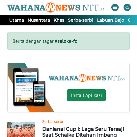
Utama
Nusantara
Khas
Serba-serbi
Labuan Bajo
Opi
WAHANA
Tutup
TV
Berita dengan tagar
#saloka-fc
UTAMA
NUSANTARA
KHAS
Install Aplikasi
SERBA-
SERBI
Serba-serbi
Danlanal Cup I: Laga Seru Tersaji
LABUAN
Saat Schalke Ditahan Imbang