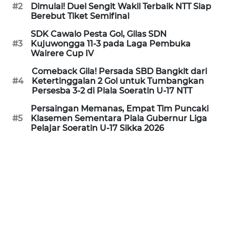
PEDOMAN
#2
Dimulai! Duel Sengit Wakil Terbaik NTT Siap
MEDIA
Berebut Tiket Semifinal
SIBER
SDK Cawalo Pesta Gol, Gilas SDN
#3
Kujuwongga 11-3 pada Laga Pembuka
REDAKSI
Wairere Cup IV
Comeback Gila! Persada SBD Bangkit dari
KARIR
#4
Ketertinggalan 2 Gol untuk Tumbangkan
Persesba 3-2 di Piala Soeratin U-17 NTT
DISCLAIMER
Persaingan Memanas, Empat Tim Puncaki
#5
Klasemen Sementara Piala Gubernur Liga
Pelajar Soeratin U-17 Sikka 2026
Wahana
News
Regional
WN
SUMUT
WN
JAKARTA