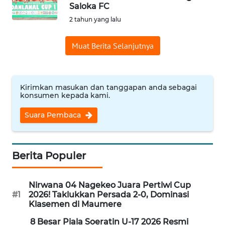
BAJO
Saloka FC
2 tahun yang lalu
OPINI
Muat Berita Selanjutnya
Informasi
INDEKS
Kirimkan masukan dan tanggapan anda sebagai
BERITA
konsumen kepada kami.
Suara Pembaca
KONTAK
KAMI
INFO
Berita Populer
IKLAN
Nirwana 04 Nagekeo Juara Pertiwi Cup
TENTANG
#1
2026! Taklukkan Persada 2-0, Dominasi
KAMI
Klasemen di Maumere
8 Besar Piala Soeratin U-17 2026 Resmi