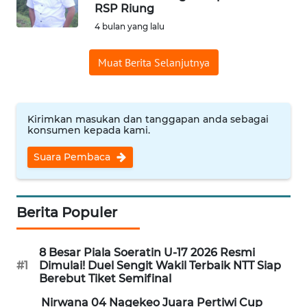
BAJO
RSP Riung
4 bulan yang lalu
OPINI
Muat Berita Selanjutnya
Informasi
INDEKS
Kirimkan masukan dan tanggapan anda sebagai
BERITA
konsumen kepada kami.
Suara Pembaca
KONTAK
KAMI
INFO
Berita Populer
IKLAN
8 Besar Piala Soeratin U-17 2026 Resmi
TENTANG
#1
Dimulai! Duel Sengit Wakil Terbaik NTT Siap
KAMI
Berebut Tiket Semifinal
Nirwana 04 Nagekeo Juara Pertiwi Cup