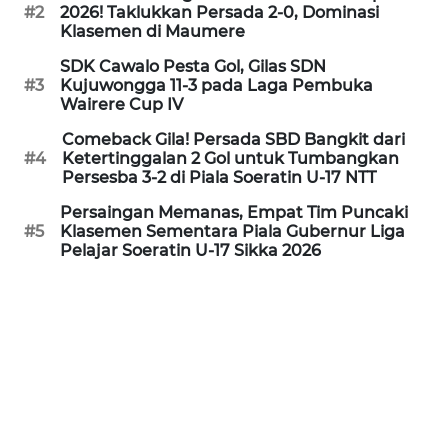
PEDOMAN
#2
2026! Taklukkan Persada 2-0, Dominasi
MEDIA
Klasemen di Maumere
SIBER
SDK Cawalo Pesta Gol, Gilas SDN
#3
Kujuwongga 11-3 pada Laga Pembuka
REDAKSI
Wairere Cup IV
Comeback Gila! Persada SBD Bangkit dari
KARIR
#4
Ketertinggalan 2 Gol untuk Tumbangkan
Persesba 3-2 di Piala Soeratin U-17 NTT
DISCLAIMER
Persaingan Memanas, Empat Tim Puncaki
#5
Klasemen Sementara Piala Gubernur Liga
Pelajar Soeratin U-17 Sikka 2026
Wahana
News
Regional
WN
SUMUT
WN
JAKARTA