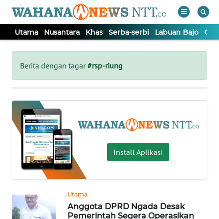
Utama
Nusantara
Khas
Serba-serbi
Labuan Bajo
Opi
WAHANA
Tutup
TV
Berita dengan tagar
#rsp-riung
UTAMA
NUSANTARA
KHAS
Install Aplikasi
SERBA-
SERBI
Utama
Anggota DPRD Ngada Desak
LABUAN
Pemerintah Segera Operasikan