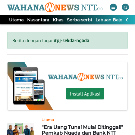
Utama
Nusantara
Khas
Serba-serbi
Labuan Bajo
Opi
WAHANA
Tutup
TV
Berita dengan tagar
#pj-sekda-ngada
UTAMA
NUSANTARA
KHAS
Install Aplikasi
SERBA-
SERBI
Utama
“Era Uang Tunai Mulai Ditinggal!”
LABUAN
Pemkab Ngada dan Bank NTT