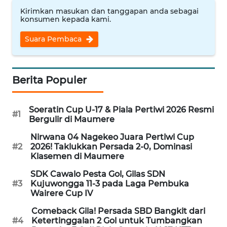
PEDOMAN
Kirimkan masukan dan tanggapan anda sebagai
MEDIA
konsumen kepada kami.
SIBER
Suara Pembaca
REDAKSI
KARIR
Berita Populer
DISCLAIMER
Soeratin Cup U-17 & Piala Pertiwi 2026 Resmi
#1
Bergulir di Maumere
Wahana
Nirwana 04 Nagekeo Juara Pertiwi Cup
News
#2
2026! Taklukkan Persada 2-0, Dominasi
Regional
Klasemen di Maumere
SDK Cawalo Pesta Gol, Gilas SDN
WN
#3
Kujuwongga 11-3 pada Laga Pembuka
SUMUT
Wairere Cup IV
Comeback Gila! Persada SBD Bangkit dari
WN
#4
Ketertinggalan 2 Gol untuk Tumbangkan
JAKARTA