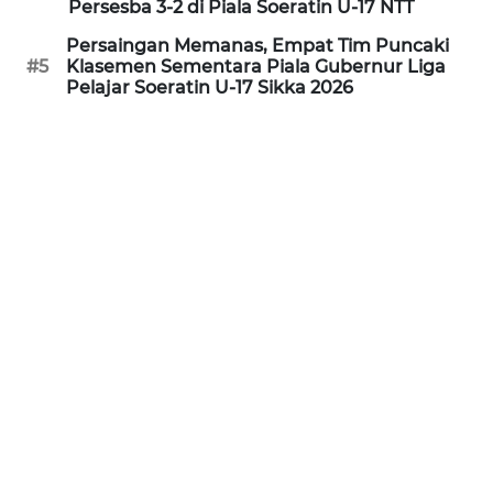
Persesba 3-2 di Piala Soeratin U-17 NTT
Persaingan Memanas, Empat Tim Puncaki
WN
#5
Klasemen Sementara Piala Gubernur Liga
JABAR
Pelajar Soeratin U-17 Sikka 2026
WN
BANTEN
WN
NTT
WN
KEPRI
WN
PAPUA
WN
PAPUA