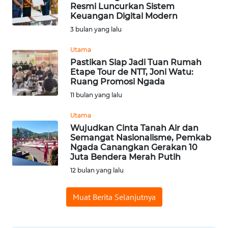
BAJO
Resmi Luncurkan Sistem
Keuangan Digital Modern
OPINI
3 bulan yang lalu
Utama
Informasi
Pastikan Siap Jadi Tuan Rumah
Etape Tour de NTT, Joni Watu:
INDEKS
Ruang Promosi Ngada
BERITA
11 bulan yang lalu
Utama
KONTAK
Wujudkan Cinta Tanah Air dan
KAMI
Semangat Nasionalisme, Pemkab
Ngada Canangkan Gerakan 10
INFO
Juta Bendera Merah Putih
IKLAN
12 bulan yang lalu
TENTANG
Muat Berita Selanjutnya
KAMI