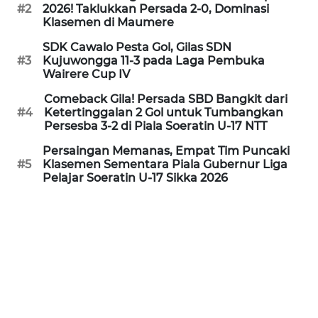
PEDOMAN
#2
2026! Taklukkan Persada 2-0, Dominasi
MEDIA
Klasemen di Maumere
SIBER
SDK Cawalo Pesta Gol, Gilas SDN
#3
Kujuwongga 11-3 pada Laga Pembuka
REDAKSI
Wairere Cup IV
Comeback Gila! Persada SBD Bangkit dari
KARIR
#4
Ketertinggalan 2 Gol untuk Tumbangkan
Persesba 3-2 di Piala Soeratin U-17 NTT
DISCLAIMER
Persaingan Memanas, Empat Tim Puncaki
#5
Klasemen Sementara Piala Gubernur Liga
Pelajar Soeratin U-17 Sikka 2026
Wahana
News
Regional
WN
SUMUT
WN
JAKARTA