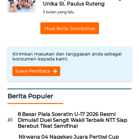
BAJO
Unika St. Paulus Ruteng
3 bulan yang lalu
OPINI
Muat Berita Selanjutnya
Informasi
INDEKS
Kirimkan masukan dan tanggapan anda sebagai
BERITA
konsumen kepada kami.
Suara Pembaca
KONTAK
KAMI
INFO
Berita Populer
IKLAN
8 Besar Piala Soeratin U-17 2026 Resmi
TENTANG
#1
Dimulai! Duel Sengit Wakil Terbaik NTT Siap
KAMI
Berebut Tiket Semifinal
Nirwana 04 Nagekeo Juara Pertiwi Cup