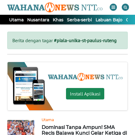
Utama
Nusantara
Khas
Serba-serbi
Labuan Bajo
Opi
WAHANA
Tutup
TV
Berita dengan tagar
#piala-unika-st-paulus-ruteng
UTAMA
NUSANTARA
KHAS
Install Aplikasi
SERBA-
SERBI
Utama
Dominasi Tanpa Ampun! SMA
LABUAN
Recis Bajawa Kunci Gelar Ketiga di