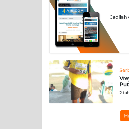
OPINI
Jadilah
Informasi
INDEKS
BERITA
KONTAK
KAMI
Ser
INFO
Vre
IKLAN
Put
2 ta
TENTANG
KAMI
Mu
PEDOMAN
MEDIA