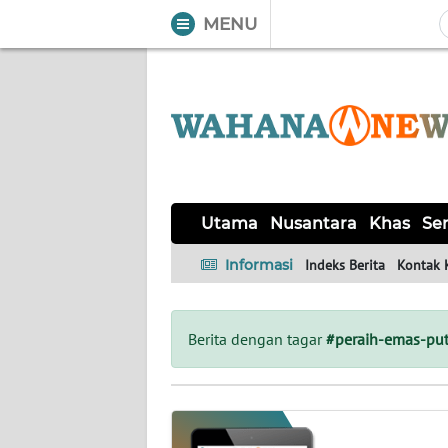
MENU
WAHANA
Tutup
TV
UTAMA
NUSANTARA
Utama
Nusantara
Khas
Ser
KHAS
Informasi
Indeks Berita
Kontak 
SERBA-
SERBI
Berita dengan tagar
#peraih-emas-put
LABUAN
BAJO