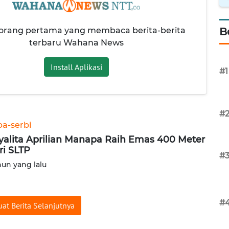
 orang pertama yang membaca berita-berita
B
terbaru Wahana News
Install Aplikasi
#1
#
ba-serbi
yalita Aprilian Manapa Raih Emas 400 Meter
ri SLTP
#
hun yang lalu
#
at Berita Selanjutnya