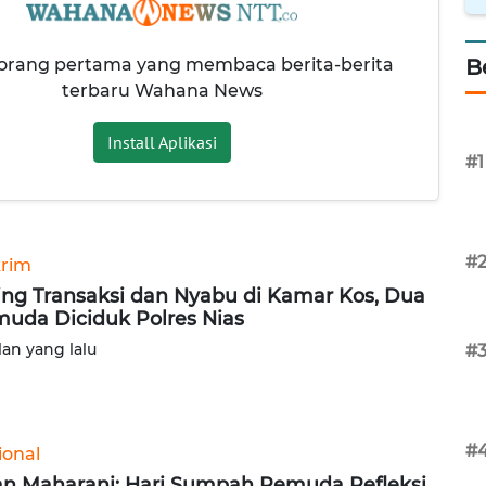
 orang pertama yang membaca berita-berita
B
terbaru Wahana News
Install Aplikasi
#1
#
rim
ing Transaksi dan Nyabu di Kamar Kos, Dua
uda Diciduk Polres Nias
lan yang lalu
#
#
ional
n Maharani: Hari Sumpah Pemuda Refleksi