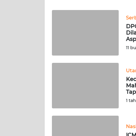
WN
JABAR
Ser
DPC
WN
Dil
BANTEN
Asp
11 b
WN
NTT
Ut
WN
KEPRI
Kec
Mah
Tap
WN
1 ta
PAPUA
WN
PAPUA
Nas
BARAT
ICM