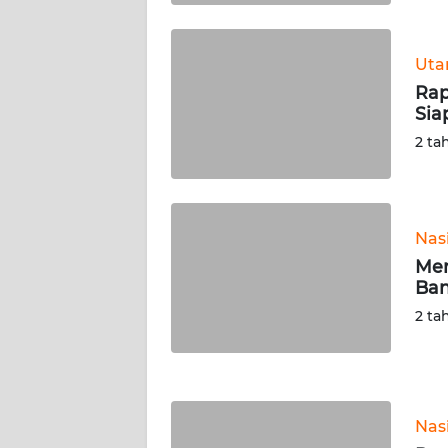
WN
KALTENG
Ut
Rap
WN
Sia
KALTARA
2 ta
WN
KALSEL
Nas
WN
KALTIM
Men
Ban
WN
2 ta
SULSEL
WN
GORONTALO
Nas