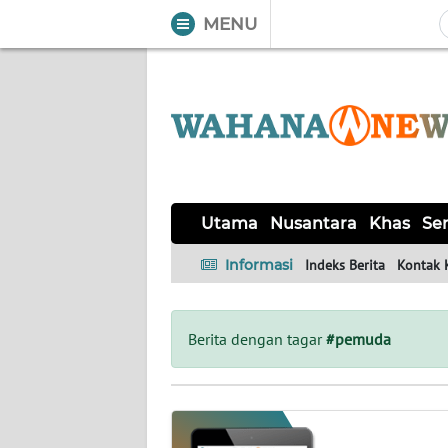
MENU
WAHANA
Tutup
TV
UTAMA
NUSANTARA
Utama
Nusantara
Khas
Ser
KHAS
Informasi
Indeks Berita
Kontak 
SERBA-
SERBI
Berita dengan tagar
#pemuda
LABUAN
BAJO