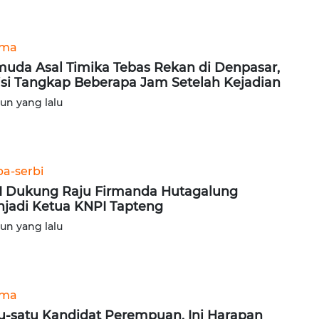
ama
uda Asal Timika Tebas Rekan di Denpasar,
isi Tangkap Beberapa Jam Setelah Kejadian
hun yang lalu
ba-serbi
 Dukung Raju Firmanda Hutagalung
jadi Ketua KNPI Tapteng
hun yang lalu
ama
u-satu Kandidat Perempuan, Ini Harapan