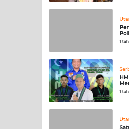
WN
SULBAR
Ut
Pem
WN
Pol
BABEL
1 ta
WN
SUMBAR
Ser
WN
HMI
SUMSEL
Men
1 ta
WN
BENGKULU
WN
Ut
LAMPUNG
Sat