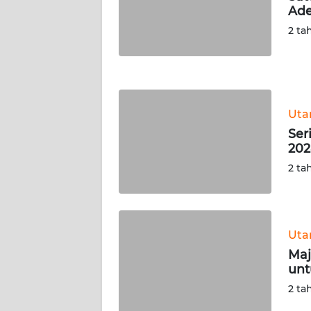
Ade
WN
JATENG
2 ta
WN
NUSANTARA
Ut
WN
Ser
JOGJA
202
2 ta
WN
JATIM
WN
Ut
BALI
Maj
unt
WN
KALBAR
2 ta