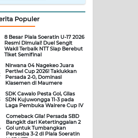
erita Populer
8 Besar Piala Soeratin U-17 2026
Resmi Dimulai! Duel Sengit
Wakil Terbaik NTT Siap Berebut
Tiket Semifinal
Nirwana 04 Nagekeo Juara
Pertiwi Cup 2026! Taklukkan
2
Persada 2-0, Dominasi
Klasemen di Maumere
SDK Cawalo Pesta Gol, Gilas
3
SDN Kujuwongga 11-3 pada
Laga Pembuka Wairere Cup IV
Comeback Gila! Persada SBD
Bangkit dari Ketertinggalan 2
4
Gol untuk Tumbangkan
Persesba 3-2 di Piala Soeratin