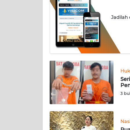
OPINI
Jadilah
Informasi
INDEKS
BERITA
KONTAK
KAMI
Huk
INFO
Ser
IKLAN
Pem
3 bu
TENTANG
KAMI
Nas
PEDOMAN
MEDIA
Pua