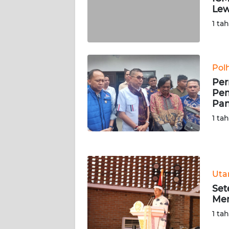
Lew
WN
1 ta
RIAU
WN
SERAMBI
Pol
Per
WN
Pem
JAMBI
Pan
1 ta
WN
SULTRA
WN
Ut
NTB
Set
Mer
WN
1 ta
SULTENG