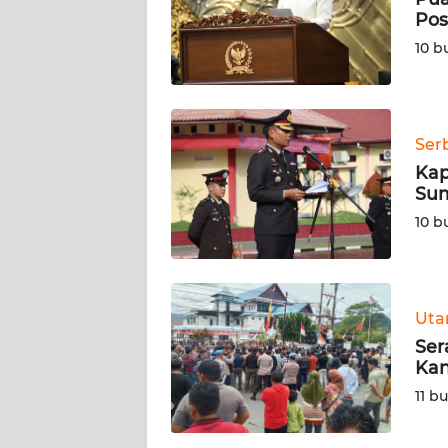
SIBER
Pos
10 b
REDAKSI
KARIR
Ser
Kap
DISCLAIMER
Sum
10 b
Wahana
News
Regional
WN
Ut
SUMUT
Ser
Kan
WN
11 b
JAKARTA