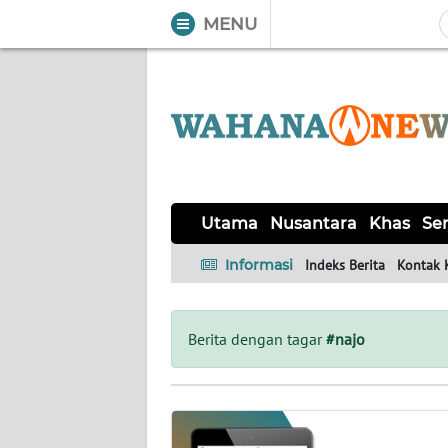
MENU
WAHANA
Tutup
TV
UTAMA
NUSANTARA
Utama
Nusantara
Khas
Ser
KHAS
Informasi
Indeks Berita
Kontak 
SERBA-
SERBI
Berita dengan tagar
#najo
LABUAN
BAJO