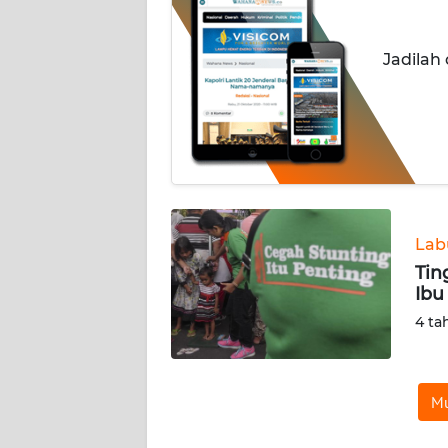
OPINI
Jadilah
Informasi
INDEKS
BERITA
KONTAK
KAMI
Lab
INFO
Tin
IKLAN
Ibu
4 ta
TENTANG
KAMI
Mu
PEDOMAN
MEDIA