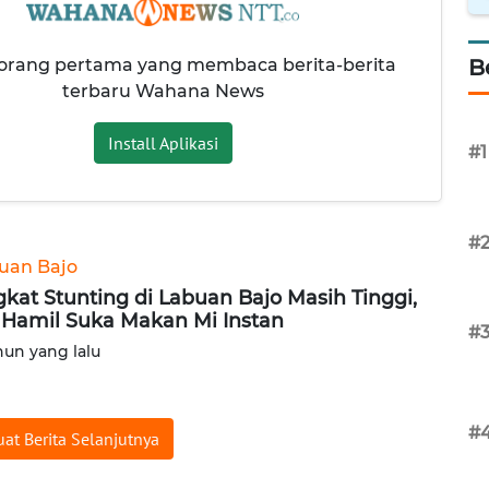
 orang pertama yang membaca berita-berita
B
terbaru Wahana News
Install Aplikasi
#1
#
uan Bajo
gkat Stunting di Labuan Bajo Masih Tinggi,
 Hamil Suka Makan Mi Instan
#
hun yang lalu
#
at Berita Selanjutnya