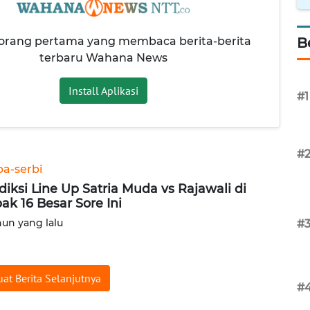
 orang pertama yang membaca berita-berita
B
terbaru Wahana News
Install Aplikasi
#1
#
ba-serbi
diksi Line Up Satria Muda vs Rajawali di
ak 16 Besar Sore Ini
hun yang lalu
#
at Berita Selanjutnya
#