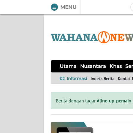
MENU
WAHANA
Tutup
TV
UTAMA
NUSANTARA
Utama
Nusantara
Khas
Ser
KHAS
Informasi
Indeks Berita
Kontak 
SERBA-
SERBI
Berita dengan tagar
#line-up-pemain
LABUAN
BAJO