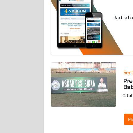
OPINI
Jadilah
Informasi
INDEKS
BERITA
KONTAK
KAMI
Ser
INFO
Pre
IKLAN
Bab
2 ta
TENTANG
KAMI
Mu
PEDOMAN
MEDIA