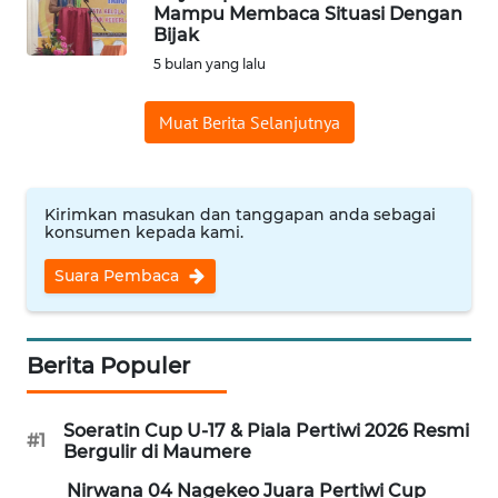
BAJO
Mampu Membaca Situasi Dengan
Bijak
OPINI
5 bulan yang lalu
Muat Berita Selanjutnya
Informasi
INDEKS
BERITA
Kirimkan masukan dan tanggapan anda sebagai
konsumen kepada kami.
KONTAK
Suara Pembaca
KAMI
INFO
IKLAN
Berita Populer
TENTANG
Soeratin Cup U-17 & Piala Pertiwi 2026 Resmi
#1
KAMI
Bergulir di Maumere
Nirwana 04 Nagekeo Juara Pertiwi Cup