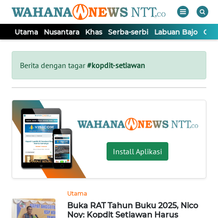
Utama
Nusantara
Khas
Serba-serbi
Labuan Bajo
Opi
WAHANA
Tutup
TV
Berita dengan tagar
#kopdit-setiawan
UTAMA
NUSANTARA
KHAS
Install Aplikasi
SERBA-
SERBI
Utama
Buka RAT Tahun Buku 2025, Nico
LABUAN
Noy: Kopdit Setiawan Harus