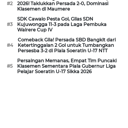
PEDOMAN
#2
2026! Taklukkan Persada 2-0, Dominasi
MEDIA
Klasemen di Maumere
SIBER
SDK Cawalo Pesta Gol, Gilas SDN
#3
Kujuwongga 11-3 pada Laga Pembuka
REDAKSI
Wairere Cup IV
Comeback Gila! Persada SBD Bangkit dari
KARIR
#4
Ketertinggalan 2 Gol untuk Tumbangkan
Persesba 3-2 di Piala Soeratin U-17 NTT
DISCLAIMER
Persaingan Memanas, Empat Tim Puncaki
#5
Klasemen Sementara Piala Gubernur Liga
Pelajar Soeratin U-17 Sikka 2026
Wahana
News
Regional
WN
SUMUT
WN
JAKARTA