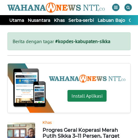
Utama
Nusantara
Khas
Serba-serbi
Labuan Bajo
Opi
WAHANA
Tutup
TV
Berita dengan tagar
#kopdes-kabupaten-sikka
UTAMA
NUSANTARA
KHAS
Install Aplikasi
SERBA-
SERBI
Khas
Progres Gerai Koperasi Merah
LABUAN
Putih Sikka 3–11 Persen, Target