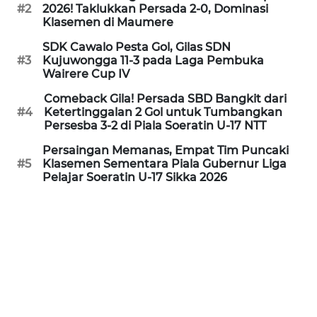
PEDOMAN
#2
2026! Taklukkan Persada 2-0, Dominasi
MEDIA
Klasemen di Maumere
SIBER
SDK Cawalo Pesta Gol, Gilas SDN
#3
Kujuwongga 11-3 pada Laga Pembuka
REDAKSI
Wairere Cup IV
Comeback Gila! Persada SBD Bangkit dari
KARIR
#4
Ketertinggalan 2 Gol untuk Tumbangkan
Persesba 3-2 di Piala Soeratin U-17 NTT
DISCLAIMER
Persaingan Memanas, Empat Tim Puncaki
#5
Klasemen Sementara Piala Gubernur Liga
Pelajar Soeratin U-17 Sikka 2026
Wahana
News
Regional
WN
SUMUT
WN
JAKARTA