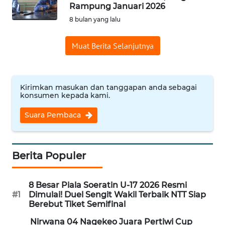
BAJO
Rampung Januari 2026
8 bulan yang lalu
OPINI
Muat Berita Selanjutnya
Informasi
INDEKS
Kirimkan masukan dan tanggapan anda sebagai
BERITA
konsumen kepada kami.
Suara Pembaca
KONTAK
KAMI
INFO
Berita Populer
IKLAN
8 Besar Piala Soeratin U-17 2026 Resmi
TENTANG
#1
Dimulai! Duel Sengit Wakil Terbaik NTT Siap
KAMI
Berebut Tiket Semifinal
Nirwana 04 Nagekeo Juara Pertiwi Cup