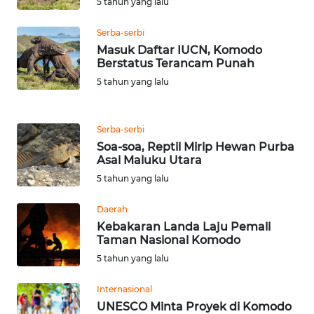
5 tahun yang lalu
SULTENG
Serba-serbi
WN
Masuk Daftar IUCN, Komodo
SULBAR
Berstatus Terancam Punah
5 tahun yang lalu
WN
BABEL
Serba-serbi
WN
Soa-soa, Reptil Mirip Hewan Purba
Asal Maluku Utara
SUMBAR
5 tahun yang lalu
WN
Daerah
SUMSEL
Kebakaran Landa Laju Pemali
Taman Nasional Komodo
WN
5 tahun yang lalu
BENGKULU
Internasional
WN
UNESCO Minta Proyek di Komodo