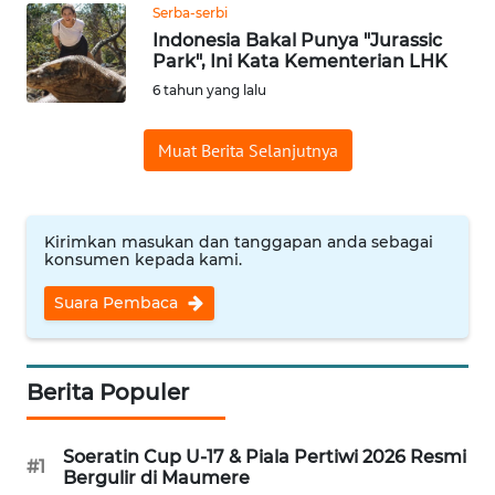
Serba-serbi
Indonesia Bakal Punya "Jurassic
WN
Park", Ini Kata Kementerian LHK
KALTENG
6 tahun yang lalu
WN
Muat Berita Selanjutnya
KALTARA
WN
Kirimkan masukan dan tanggapan anda sebagai
KALSEL
konsumen kepada kami.
Suara Pembaca
WN
KALTIM
WN
Berita Populer
SULSEL
Soeratin Cup U-17 & Piala Pertiwi 2026 Resmi
WN
#1
Bergulir di Maumere
GORONTALO