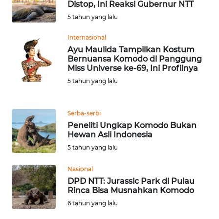
LAMPUNG
Distop, Ini Reaksi Gubernur NTT
5 tahun yang lalu
WN
JATENG
Internasional
Ayu Maulida Tampilkan Kostum
Bernuansa Komodo di Panggung
WN
Miss Universe ke-69, Ini Profilnya
NUSANTARA
5 tahun yang lalu
WN
JOGJA
Serba-serbi
Peneliti Ungkap Komodo Bukan
Hewan Asli Indonesia
WN
JATIM
5 tahun yang lalu
Nasional
WN
DPD NTT: Jurassic Park di Pulau
BALI
Rinca Bisa Musnahkan Komodo
6 tahun yang lalu
WN
KALBAR