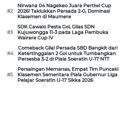
Nirwana 04 Nagekeo Juara Pertiwi Cup
#2
2026! Taklukkan Persada 2-0, Dominasi
WN
Klasemen di Maumere
SULUT
SDK Cawalo Pesta Gol, Gilas SDN
#3
Kujuwongga 11-3 pada Laga Pembuka
WN
Wairere Cup IV
MALUKU
Comeback Gila! Persada SBD Bangkit dari
#4
Ketertinggalan 2 Gol untuk Tumbangkan
WN
Persesba 3-2 di Piala Soeratin U-17 NTT
MALUT
Persaingan Memanas, Empat Tim Puncaki
#5
Klasemen Sementara Piala Gubernur Liga
WN
Pelajar Soeratin U-17 Sikka 2026
DAIRI
WN
DANAU
TOBA
WN