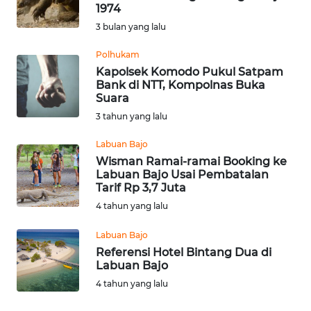
BAJO
1974
3 bulan yang lalu
OPINI
Polhukam
Kapolsek Komodo Pukul Satpam
Informasi
Bank di NTT, Kompolnas Buka
Suara
INDEKS
3 tahun yang lalu
BERITA
Labuan Bajo
KONTAK
Wisman Ramai-ramai Booking ke
Labuan Bajo Usai Pembatalan
KAMI
Tarif Rp 3,7 Juta
4 tahun yang lalu
INFO
IKLAN
Labuan Bajo
Referensi Hotel Bintang Dua di
TENTANG
Labuan Bajo
KAMI
4 tahun yang lalu