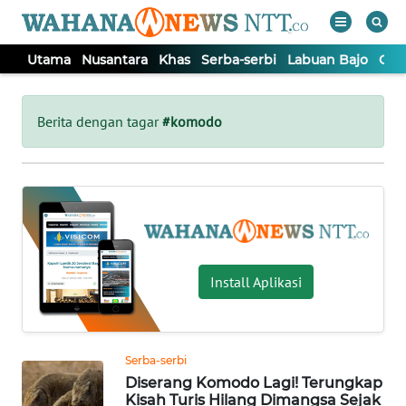
Utama
Nusantara
Khas
Serba-serbi
Labuan Bajo
Opi
WAHANA
Tutup
TV
Berita dengan tagar
#komodo
UTAMA
NUSANTARA
KHAS
Install Aplikasi
SERBA-
SERBI
Serba-serbi
Diserang Komodo Lagi! Terungkap
LABUAN
Kisah Turis Hilang Dimangsa Sejak