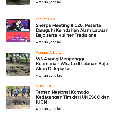
4 tahun yang lalu
WN
JABAR
Labuan Bajo
Sherpa Meeting II G20, Peserta
Disuguhi Keindahan Alam Labuan
WN
Bajo serta Kuliner Tradisional
BANTEN
4 tahun yang lalu
WN
Wahana Advokat
NTT
WNA yang Menganggu
Keamanan Wisata di Labuan Bajo
Akan Dideportasi
WN
KEPRI
4 tahun yang lalu
Sains-Tekno
WN
Taman Nasional Komodo
PAPUA
Kedatangan Tim dari UNESCO dan
IUCN
WN
4 tahun yang lalu
PAPUA