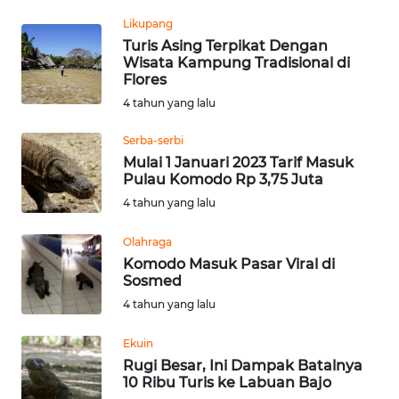
PEDOMAN
MEDIA
Likupang
SIBER
Turis Asing Terpikat Dengan
Wisata Kampung Tradisional di
Flores
REDAKSI
4 tahun yang lalu
KARIR
Serba-serbi
Mulai 1 Januari 2023 Tarif Masuk
Pulau Komodo Rp 3,75 Juta
DISCLAIMER
4 tahun yang lalu
Wahana
Olahraga
News
Regional
Komodo Masuk Pasar Viral di
Sosmed
4 tahun yang lalu
WN
SUMUT
Ekuin
Rugi Besar, Ini Dampak Batalnya
WN
10 Ribu Turis ke Labuan Bajo
JAKARTA