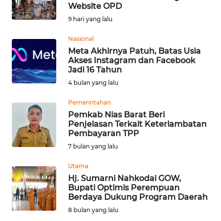
BAJO
Website OPD
9 hari yang lalu
OPINI
Nasional
Meta Akhirnya Patuh, Batas Usia
Informasi
Akses Instagram dan Facebook
Jadi 16 Tahun
INDEKS
4 bulan yang lalu
BERITA
Pemerintahan
KONTAK
Pemkab Nias Barat Beri
Penjelasan Terkait Keterlambatan
KAMI
Pembayaran TPP
7 bulan yang lalu
INFO
IKLAN
Utama
Hj. Sumarni Nahkodai GOW,
TENTANG
Bupati Optimis Perempuan
Berdaya Dukung Program Daerah
KAMI
8 bulan yang lalu