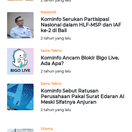
2 tahun yang lalu
LAMPUNG
Nasional
WN
Kominfo Serukan Partisipasi
JATENG
Nasional dalam HLF-MSP dan IAF
ke-2 di Bali
WN
2 tahun yang lalu
NUSANTARA
Sains-Tekno
Kominfo Ancam Blokir Bigo Live,
WN
Ada Apa?
JOGJA
2 tahun yang lalu
WN
Sains-Tekno
JATIM
Kominfo Sebut Ratusan
Perusahaan Pakai Surat Edaran AI
Meski Sifatnya Anjuran
WN
BALI
2 tahun yang lalu
WN
Utama
KALBAR