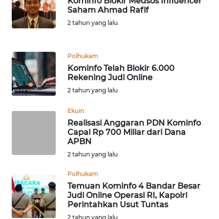
Kominfo Blokir Medsos Influencer
NIAS
Saham Ahmad Rafif
2 tahun yang lalu
WN
LANGKAT
Polhukam
Kominfo Telah Blokir 6.000
WN
Rekening Judi Online
TAPANULI
SELATAN
2 tahun yang lalu
Ekuin
WN
Realisasi Anggaran PDN Kominfo
TANJUNG
Capai Rp 700 Miliar dari Dana
LESUNG
APBN
2 tahun yang lalu
WN
KARO
Polhukam
Temuan Kominfo 4 Bandar Besar
Judi Online Operasi RI, Kapolri
WN
Perintahkan Usut Tuntas
SIMALUNGUN
2 tahun yang lalu