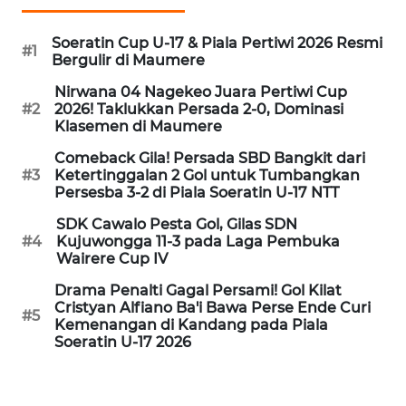
Soeratin Cup U-17 & Piala Pertiwi 2026 Resmi
WN
#1
Bergulir di Maumere
CIREBON
Nirwana 04 Nagekeo Juara Pertiwi Cup
#2
2026! Taklukkan Persada 2-0, Dominasi
WN
Klasemen di Maumere
INDRAMAYU
Comeback Gila! Persada SBD Bangkit dari
#3
Ketertinggalan 2 Gol untuk Tumbangkan
WN
Persesba 3-2 di Piala Soeratin U-17 NTT
KUNINGAN
SDK Cawalo Pesta Gol, Gilas SDN
#4
Kujuwongga 11-3 pada Laga Pembuka
WN
Wairere Cup IV
MAJALENGKA
Drama Penalti Gagal Persami! Gol Kilat
Cristyan Alfiano Ba'i Bawa Perse Ende Curi
WN
#5
Kemenangan di Kandang pada Piala
SUBANG
Soeratin U-17 2026
WN
SUKABUMI