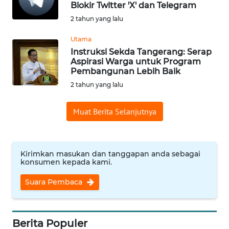
Blokir Twitter 'X' dan Telegram
WN
PADANG
2 tahun yang lalu
LAWAS
Utama
Instruksi Sekda Tangerang: Serap
WN
Aspirasi Warga untuk Program
SUMEDANG
Pembangunan Lebih Baik
2 tahun yang lalu
WN
CIANJUR
Muat Berita Selanjutnya
WN
KEPULAUAN
SERIBU
Kirimkan masukan dan tanggapan anda sebagai
konsumen kepada kami.
WN
Suara Pembaca
TANGERANG
WN
Berita Populer
BINJAI