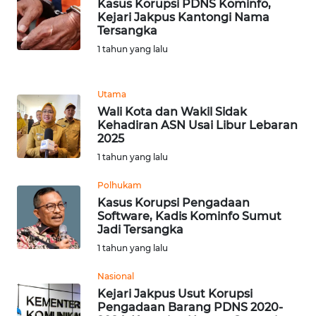
Kasus Korupsi PDNS Kominfo,
Kejari Jakpus Kantongi Nama
Tersangka
WN
JABAR
1 tahun yang lalu
WN
Utama
BANTEN
Wali Kota dan Wakil Sidak
Kehadiran ASN Usai Libur Lebaran
WN
2025
NTT
1 tahun yang lalu
Polhukam
WN
Kasus Korupsi Pengadaan
KEPRI
Software, Kadis Kominfo Sumut
Jadi Tersangka
WN
1 tahun yang lalu
PAPUA
Nasional
Kejari Jakpus Usut Korupsi
WN
Pengadaan Barang PDNS 2020-
PAPUA