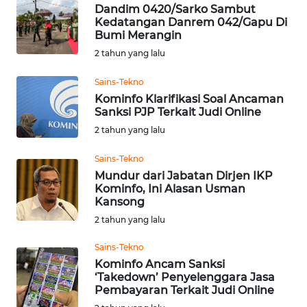
Dandim 0420/Sarko Sambut
Kedatangan Danrem 042/Gapu Di
Bumi Merangin
WN
KALTENG
2 tahun yang lalu
Sains-Tekno
WN
Kominfo Klarifikasi Soal Ancaman
KALTARA
Sanksi PJP Terkait Judi Online
2 tahun yang lalu
WN
KALSEL
Sains-Tekno
Mundur dari Jabatan Dirjen IKP
WN
Kominfo, Ini Alasan Usman
Kansong
KALTIM
2 tahun yang lalu
WN
Sains-Tekno
SULSEL
Kominfo Ancam Sanksi
‘Takedown’ Penyelenggara Jasa
WN
Pembayaran Terkait Judi Online
GORONTALO