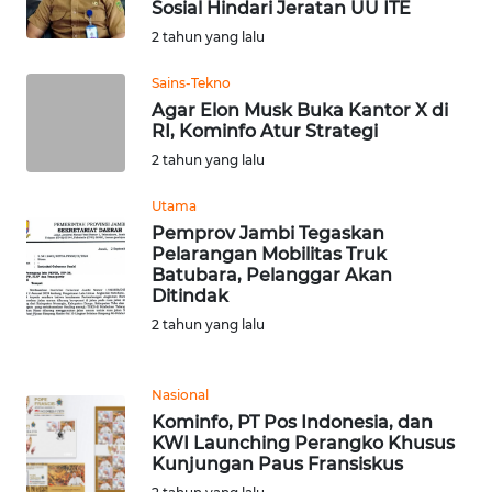
Sosial Hindari Jeratan UU ITE
SULTENG
2 tahun yang lalu
WN
Sains-Tekno
SULBAR
Agar Elon Musk Buka Kantor X di
RI, Kominfo Atur Strategi
WN
2 tahun yang lalu
BABEL
Utama
WN
Pemprov Jambi Tegaskan
SUMBAR
Pelarangan Mobilitas Truk
Batubara, Pelanggar Akan
Ditindak
WN
2 tahun yang lalu
SUMSEL
WN
Nasional
BENGKULU
Kominfo, PT Pos Indonesia, dan
KWI Launching Perangko Khusus
Kunjungan Paus Fransiskus
WN