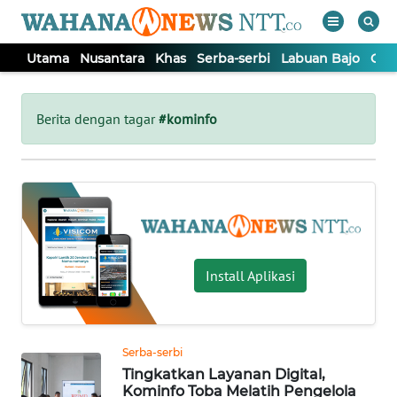
Utama
Nusantara
Khas
Serba-serbi
Labuan Bajo
Opi
WAHANA
Tutup
TV
Berita dengan tagar
#kominfo
UTAMA
NUSANTARA
KHAS
Install Aplikasi
SERBA-
SERBI
Serba-serbi
Tingkatkan Layanan Digital,
LABUAN
Kominfo Toba Melatih Pengelola