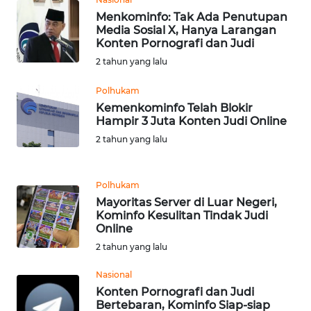
KARAWANG
Menkominfo: Tak Ada Penutupan
Media Sosial X, Hanya Larangan
Konten Pornografi dan Judi
WN
BEKASI
2 tahun yang lalu
Polhukam
WN
Kemenkominfo Telah Blokir
BOGOR
Hampir 3 Juta Konten Judi Online
2 tahun yang lalu
WN
DEPOK
Polhukam
WN
Mayoritas Server di Luar Negeri,
Kominfo Kesulitan Tindak Judi
TAPANULI
Online
UTARA
2 tahun yang lalu
WN
Nasional
SAMOSIR
Konten Pornografi dan Judi
Bertebaran, Kominfo Siap-siap