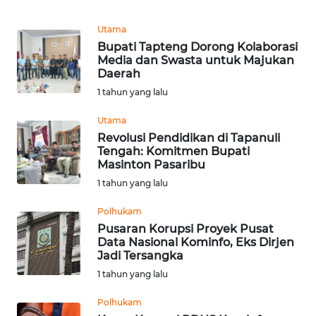
PEDOMAN
MEDIA
Utama
SIBER
Bupati Tapteng Dorong Kolaborasi
Media dan Swasta untuk Majukan
REDAKSI
Daerah
1 tahun yang lalu
KARIR
Utama
Revolusi Pendidikan di Tapanuli
DISCLAIMER
Tengah: Komitmen Bupati
Masinton Pasaribu
Wahana
1 tahun yang lalu
News
Regional
Polhukam
Pusaran Korupsi Proyek Pusat
Data Nasional Kominfo, Eks Dirjen
WN
Jadi Tersangka
SUMUT
1 tahun yang lalu
WN
Polhukam
JAKARTA