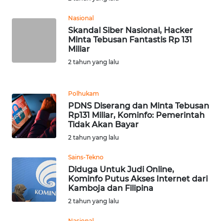
WN
Nasional
LABUHANBATU
Skandal Siber Nasional, Hacker
Minta Tebusan Fantastis Rp 131
Miliar
WN
TAPANULI
2 tahun yang lalu
TENGAH
Polhukam
WN DELI
PDNS Diserang dan Minta Tebusan
SERDANG
Rp131 Miliar, Kominfo: Pemerintah
Tidak Akan Bayar
WN
2 tahun yang lalu
TEBING
TINGGI
Sains-Tekno
Diduga Untuk Judi Online,
Kominfo Putus Akses Internet dari
WN
Kamboja dan Filipina
PAKPAK
2 tahun yang lalu
WN
Nasional