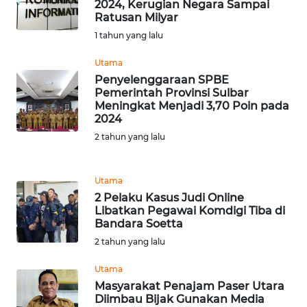
2024, Kerugian Negara Sampai
BARAT
Ratusan Milyar
1 tahun yang lalu
WN
RIAU
Utama
Penyelenggaraan SPBE
Pemerintah Provinsi Sulbar
WN
Meningkat Menjadi 3,70 Poin pada
SERAMBI
2024
2 tahun yang lalu
WN
JAMBI
Utama
WN
2 Pelaku Kasus Judi Online
Libatkan Pegawai Komdigi Tiba di
SULTRA
Bandara Soetta
2 tahun yang lalu
WN
NTB
Utama
Masyarakat Penajam Paser Utara
WN
Diimbau Bijak Gunakan Media