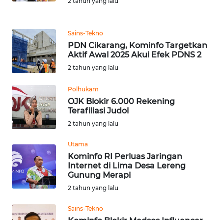
2 tahun yang lalu
WN
Sains-Tekno
SULUT
PDN Cikarang, Kominfo Targetkan
Aktif Awal 2025 Akui Efek PDNS 2
WN
2 tahun yang lalu
MALUKU
Polhukam
WN
OJK Blokir 6.000 Rekening
MALUT
Terafiliasi Judol
2 tahun yang lalu
WN
DAIRI
Utama
Kominfo RI Perluas Jaringan
Internet di Lima Desa Lereng
WN
Gunung Merapi
DANAU
2 tahun yang lalu
TOBA
Sains-Tekno
WN