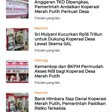
LAMPUNG
Anggaran TKD Dipangkas,
Pemerintah Andalkan Koperasi
Merah Putih Perkuat Desa
WN
11 bulan yang lalu
JATENG
Nasional
WN
Sri Mulyani Kucurkan Rp16 Triliun
NUSANTARA
untuk Dukung Koperasi Desa
Lewat Skema SAL
11 bulan yang lalu
WN
JOGJA
Olahraga
Kemenkop dan BKPM Permudah
WN
Akses NIB bagi Koperasi Desa
JATIM
Merah Putih
11 bulan yang lalu
WN
Nasional
BALI
Bank Himbara Siap Danai Koperasi
Merah Putih, Pemerintah Pastikan
WN
Risiko Terkelola
KALBAR