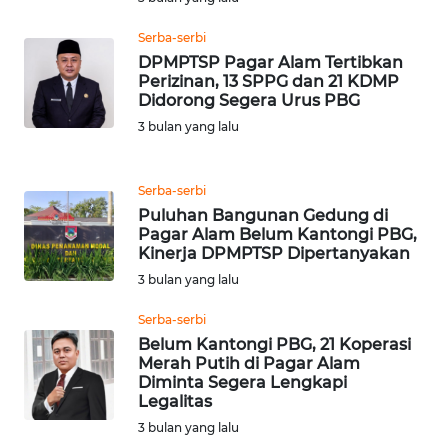
Serba-serbi
WN
DPMPTSP Pagar Alam Tertibkan
JABAR
Perizinan, 13 SPPG dan 21 KDMP
Didorong Segera Urus PBG
WN
3 bulan yang lalu
BANTEN
Serba-serbi
WN
Puluhan Bangunan Gedung di
NTT
Pagar Alam Belum Kantongi PBG,
Kinerja DPMPTSP Dipertanyakan
WN
3 bulan yang lalu
KEPRI
Serba-serbi
WN
Belum Kantongi PBG, 21 Koperasi
Merah Putih di Pagar Alam
PAPUA
Diminta Segera Lengkapi
Legalitas
WN
3 bulan yang lalu
PAPUA