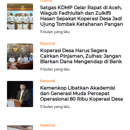
Utama
SULTENG
Satgas KDMP Gelar Rapat di Aceh,
Wagub Fadhlullah dan Zulkifli
WN
Hasan Sepakat Koperasi Desa Jadi
SULBAR
Ujung Tombak Ketahanan Pangan
11 bulan yang lalu
WN
Nasional
BABEL
Koperasi Desa Harus Segera
Cairkan Pinjaman, Zulhas: Jangan
WN
Biarkan Dana Mengendap di Bank
SUMBAR
11 bulan yang lalu
Nasional
WN
Kemenkop Libatkan Akademisi
SUMSEL
dan Generasi Muda Percepat
Operasional 80 Ribu Koperasi Desa
WN
11 bulan yang lalu
BENGKULU
WN
Nasional