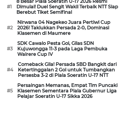
8 Besar Piala Soeratin U-17 2026 Resmi
NIAS
#1
Dimulai! Duel Sengit Wakil Terbaik NTT Siap
Berebut Tiket Semifinal
WN
Nirwana 04 Nagekeo Juara Pertiwi Cup
LANGKAT
#2
2026! Taklukkan Persada 2-0, Dominasi
Klasemen di Maumere
WN
SDK Cawalo Pesta Gol, Gilas SDN
TAPANULI
#3
Kujuwongga 11-3 pada Laga Pembuka
SELATAN
Wairere Cup IV
Comeback Gila! Persada SBD Bangkit dari
WN
#4
Ketertinggalan 2 Gol untuk Tumbangkan
TANJUNG
Persesba 3-2 di Piala Soeratin U-17 NTT
LESUNG
Persaingan Memanas, Empat Tim Puncaki
#5
Klasemen Sementara Piala Gubernur Liga
WN
Pelajar Soeratin U-17 Sikka 2026
KARO
WN
SIMALUNGUN