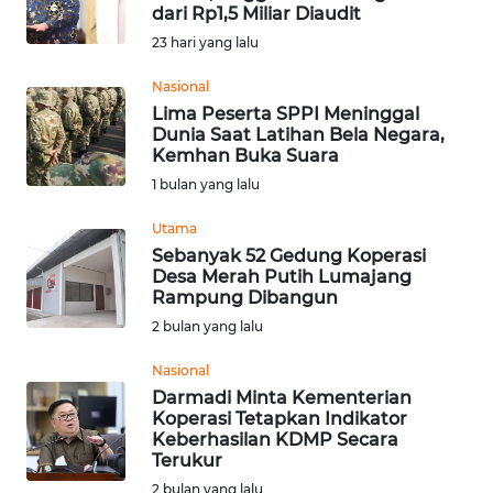
BAJO
dari Rp1,5 Miliar Diaudit
23 hari yang lalu
OPINI
Nasional
Lima Peserta SPPI Meninggal
Informasi
Dunia Saat Latihan Bela Negara,
Kemhan Buka Suara
INDEKS
1 bulan yang lalu
BERITA
Utama
KONTAK
Sebanyak 52 Gedung Koperasi
Desa Merah Putih Lumajang
KAMI
Rampung Dibangun
2 bulan yang lalu
INFO
IKLAN
Nasional
Darmadi Minta Kementerian
TENTANG
Koperasi Tetapkan Indikator
Keberhasilan KDMP Secara
KAMI
Terukur
2 bulan yang lalu