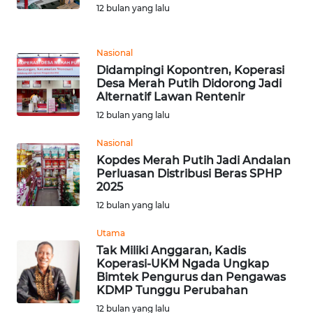
12 bulan yang lalu
WN
KALTENG
Nasional
Didampingi Kopontren, Koperasi
Desa Merah Putih Didorong Jadi
WN
Alternatif Lawan Rentenir
KALTARA
12 bulan yang lalu
WN
Nasional
KALSEL
Kopdes Merah Putih Jadi Andalan
Perluasan Distribusi Beras SPHP
2025
WN
12 bulan yang lalu
KALTIM
Utama
WN
Tak Miliki Anggaran, Kadis
SULSEL
Koperasi-UKM Ngada Ungkap
Bimtek Pengurus dan Pengawas
KDMP Tunggu Perubahan
WN
12 bulan yang lalu
GORONTALO