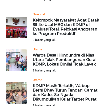
PEDOMAN
MEDIA
SIBER
Nasional
Kelompok Masyarakat Adat Batak
REDAKSI
Sihite Usul MBG dan KDMP di
Evaluasi Total, Relokasi Anggaran
ke Program Produktif
KARIR
2 bulan yang lalu
DISCLAIMER
Utama
Warga Desa Hilindundra di Nias
Utara Tolak Pembangunan Gerai
Wahana
KDMP, Lokasi Dinilai Tidak Layak
News
Regional
2 bulan yang lalu
Utama
WN
KDMP Masih Tertatih, Wabup
SUMUT
Berni Dhey Turun Tangan! Camat
dan Kades Se-Ngada
Dikumpulkan Kejar Target Pusat
WN
JAKARTA
3 bulan yang lalu