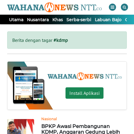
Utama
Nusantara
Khas
Serba-serbi
Labuan Bajo
Opi
WAHANA
Tutup
TV
Berita dengan tagar
#kdmp
UTAMA
NUSANTARA
KHAS
Install Aplikasi
SERBA-
SERBI
Nasional
BPKP Awasi Pembangunan
LABUAN
KDMP, Anggaran Gedung Lebih