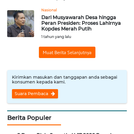
Nasional
WN
Dari Musyawarah Desa hingga
SULUT
Peran Presiden: Proses Lahirnya
Kopdes Merah Putih
WN
1 tahun yang lalu
MALUKU
Muat Berita Selanjutnya
WN
MALUT
Kirimkan masukan dan tanggapan anda sebagai
WN
konsumen kepada kami.
DAIRI
Suara Pembaca
WN
DANAU
TOBA
Berita Populer
WN