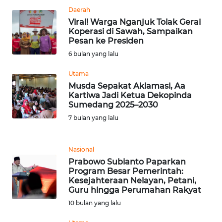
BARAT
Daerah
Viral! Warga Nganjuk Tolak Gerai
Koperasi di Sawah, Sampaikan
WN
Pesan ke Presiden
RIAU
6 bulan yang lalu
WN
Utama
SERAMBI
Musda Sepakat Aklamasi, Aa
Kartiwa Jadi Ketua Dekopinda
Sumedang 2025–2030
WN
JAMBI
7 bulan yang lalu
WN
Nasional
SULTRA
Prabowo Subianto Paparkan
Program Besar Pemerintah:
WN
Kesejahteraan Nelayan, Petani,
NTB
Guru hingga Perumahan Rakyat
10 bulan yang lalu
WN