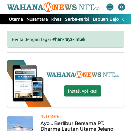
Utama
Nusantara
Khas
Serba-serbi
Labuan Bajo
Opi
WAHANA
Tutup
TV
Berita dengan tagar
#hari-raya-imlek
UTAMA
NUSANTARA
KHAS
Install Aplikasi
SERBA-
SERBI
Nusantara
Ayo... Berlibur Bersama PT.
LABUAN
Dharma Lautan Utama Jelang