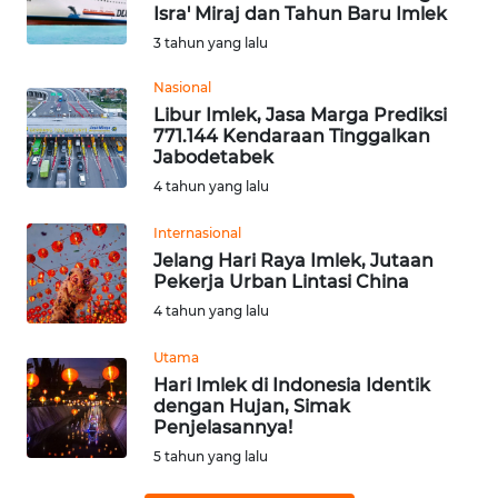
BAJO
Isra' Miraj dan Tahun Baru Imlek
3 tahun yang lalu
OPINI
Nasional
Libur Imlek, Jasa Marga Prediksi
Informasi
771.144 Kendaraan Tinggalkan
Jabodetabek
INDEKS
4 tahun yang lalu
BERITA
Internasional
KONTAK
Jelang Hari Raya Imlek, Jutaan
KAMI
Pekerja Urban Lintasi China
4 tahun yang lalu
INFO
Utama
IKLAN
Hari Imlek di Indonesia Identik
dengan Hujan, Simak
TENTANG
Penjelasannya!
KAMI
5 tahun yang lalu