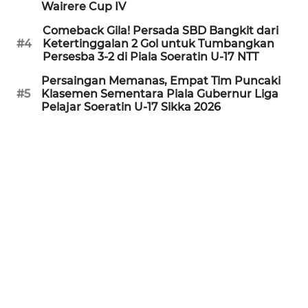
Wairere Cup IV
Comeback Gila! Persada SBD Bangkit dari
WN
#4
Ketertinggalan 2 Gol untuk Tumbangkan
JABAR
Persesba 3-2 di Piala Soeratin U-17 NTT
Persaingan Memanas, Empat Tim Puncaki
WN
#5
Klasemen Sementara Piala Gubernur Liga
BANTEN
Pelajar Soeratin U-17 Sikka 2026
WN
NTT
WN
KEPRI
WN
PAPUA
WN
PAPUA