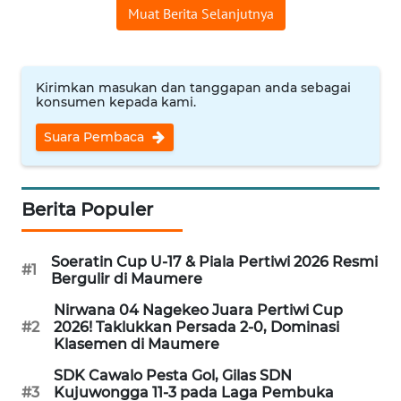
PEDOMAN
Muat Berita Selanjutnya
MEDIA
SIBER
Kirimkan masukan dan tanggapan anda sebagai
REDAKSI
konsumen kepada kami.
KARIR
Suara Pembaca
DISCLAIMER
Berita Populer
Wahana
News
Soeratin Cup U-17 & Piala Pertiwi 2026 Resmi
Regional
#1
Bergulir di Maumere
Nirwana 04 Nagekeo Juara Pertiwi Cup
WN
#2
2026! Taklukkan Persada 2-0, Dominasi
SUMUT
Klasemen di Maumere
SDK Cawalo Pesta Gol, Gilas SDN
WN
#3
Kujuwongga 11-3 pada Laga Pembuka
JAKARTA